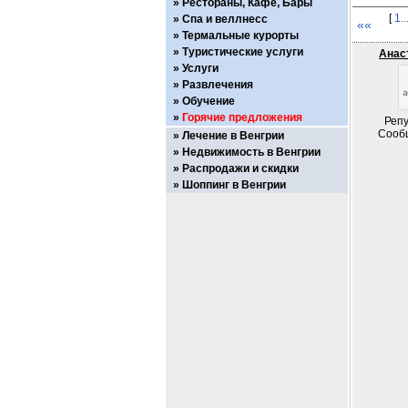
Рестораны, Кафе, Бары
[
1..
Спа и веллнесс
««
Термальные курорты
Туристические услуги
Анас
Услуги
Развлечения
Обучение
Горячие предложения
Репу
Сооб
Лечение в Венгрии
Недвижимость в Венгрии
Распродажи и скидки
Шоппинг в Венгрии