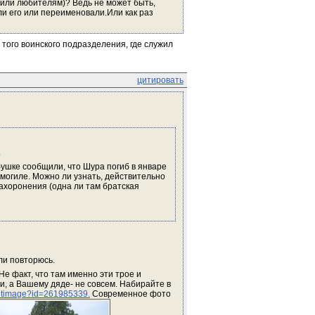
ли любителям)? Ведь не может быть, 
ли его или переименовали.Или как раз 
того воинского подразделения, где служил 
цитировать
.
ушке сообщили, что Шура погиб в январе 
 могиле. Можно ли узнать, действительно 
ахоронения (одна ли там братская 
ли повторюсь.
е факт, что там именно эти трое и 
 а Вашему дяде- не совсем. Набирайте в 
etimage?id=261985339.
 Современное фото 