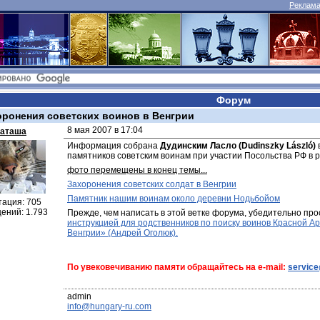
Реклама 
Форум
оронения советских воинов в Венгрии
8 мая 2007 в 17:04
аташа
Информация собрана 
Дудинским Ласло (Dudinszky László)
памятников советским воинам при участии Посольства РФ в р
фото перемещены в конец темы...
Захоронения советских солдат в Венгрии
Памятник нашим воинам около деревни Нодьбойом
тация: 705
ений: 1.793
Прежде, чем написать в этой ветке форума, убедительно про
инструкцией для родственников по поиску воинов Красной Ар
Венгрии» (Андрей Оголюк).
По увековечиванию памяти обращайтесь на e-mail: 
servic
info@hungary-ru.com