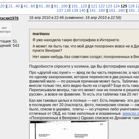
.20
][
21...40
][
41...60
][
61...80
][
81...100
][
101...120
][
121
122
123
124
125
126
1
137
138
139
140
][
141...160
][
161...180
][
181...
16 апр 2010 в 22:46 
(изменено: 16 апр 2010 в 22:56)
тасия1976
marinasu
Я уже находила такую фотографию в Интернете.
тация: 51
щений: 543
А может ли быть так, что мой дядя похоронен вовсе не в Ду
пункте Венгрии?
Нет каких-нибудь баз советских солдат, похороненных в Ве
Подробности спросите у хозяина, где Вы фотографию находи
Про «другой нас.пункт» — вряд ли бы часть перенесли, а час
по одному захоронению, которое перенесли в два разных нас.
фамилий мало — по разным причинам может быть. Табличка к
внесли только тех, кого видно было на старой? Еще есть такая
Переписывали венгры, так что может они не поняли и решили
русски», а вовсе не фамилии. То есть эта табличка там 20 л
Баз как таковых целых и полных — нет. Есть первичка- это до
в последние лет 20 (паспорта, фото, пионерские списки — см
было, списки в церквях,  плиты — но утеряно либо уничтожено
отличные от ОБД, но тоже неполные и искаженные. 
www.ipc.a
«Похороненные в Венгрии») Однако списков из Дунавече там 