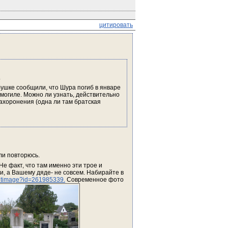
цитировать
.
ушке сообщили, что Шура погиб в январе 
 могиле. Можно ли узнать, действительно 
ахоронения (одна ли там братская 
ли повторюсь.
е факт, что там именно эти трое и 
 а Вашему дяде- не совсем. Набирайте в 
etimage?id=261985339.
 Современное фото 