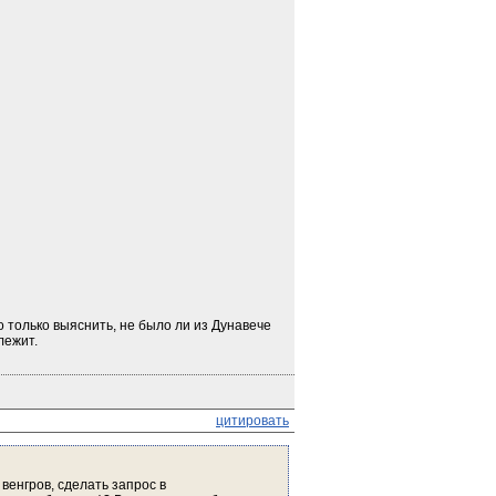
только выяснить, не было ли из Дунавече 
лежит.
цитировать
венгров, сделать запрос в 