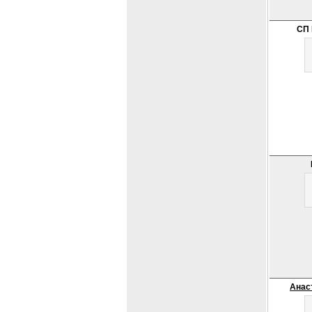
СП 
Анас