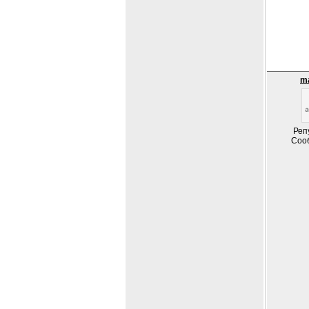
m
Реп
Соо