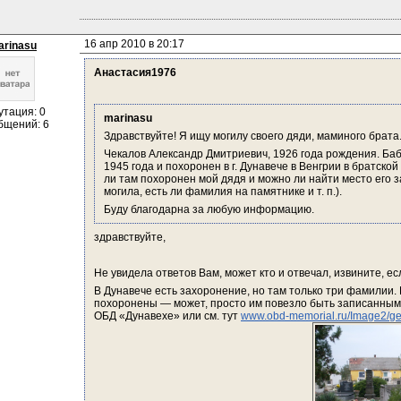
16 апр 2010 в 20:17
arinasu
Анастасия1976
утация: 0
marinasu
бщений: 6
Здравствуйте! Я ищу могилу своего дяди, маминого брата
Чекалов Александр Дмитриевич, 1926 года рождения. Баб
1945 года и похоронен в г. Дунавече в Венгрии в братской
ли там похоронен мой дядя и можно ли найти место его з
могила, есть ли фамилия на памятнике и т. п.).
Буду благодарна за любую информацию.
здравствуйте,
Не увидела ответов Вам, может кто и отвечал, извините, ес
В Дунавече есть захоронение, но там только три фамилии. Н
похоронены — может, просто им повезло быть записанными,
ОБД «Дунавехе» или см. тут 
www.obd-memorial.ru/Image2/g