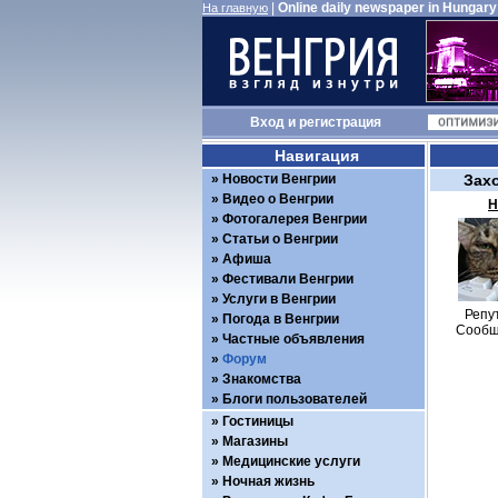
|
Online daily newspaper in Hungary
На главную
Вход
и
регистрация
Навигация
Новости Венгрии
Зах
Видео о Венгрии
Н
Фотогалерея Венгрии
Статьи о Венгрии
Афиша
Фестивали Венгрии
Услуги в Венгрии
Репу
Погода в Венгрии
Сообщ
Частные объявления
Форум
Знакомства
Блоги пользователей
Гостиницы
Магазины
Медицинские услуги
Ночная жизнь