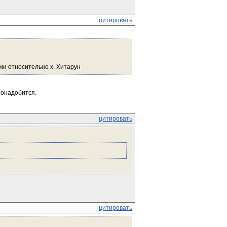
цитировать
ми относительно х. Хитарун
понадобится.
цитировать
цитировать