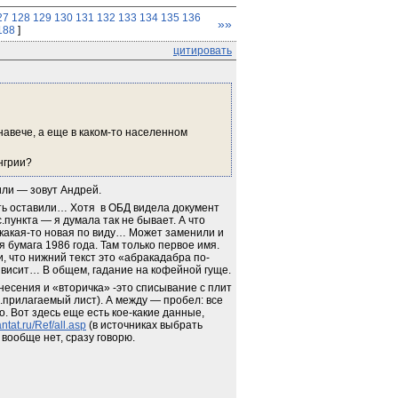
27
128
129
130
131
132
133
134
135
136
»»
188
]
цитировать
навече, а еще в каком-то населенном 
нгрии?
ли — зовут Андрей. 
ть оставили… Хотя  в ОБД видела документ 
пункта — я думала так не бывает. А что 
акая-то новая по виду… Может заменили и 
 бумага 1986 года. Там только первое имя. 
, что нижний текст это «абракадабра по-
ет висит… В общем, гадание на кофейной гуще.
несения и «вторичка» -это списывание с плит 
.прилагаемый лист). А между — пробел: все 
. Вот здесь еще есть кое-какие данные, 
ntat.ru/Ref/all.asp
 (в источниках выбрать 
вообще нет, сразу говорю.