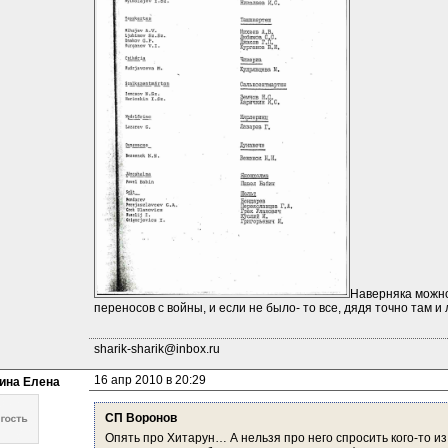
Наверняка можно 
переносов с войны, и если не было- то все, дядя точно там и 
sharik-sharik@inbox.ru
16 апр 2010 в 20:29
ина Елена
СП Воронов
Опять про Хитарун… А нельзя про него спросить кого-то из 