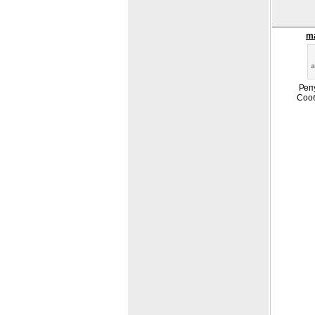
m
Реп
Соо