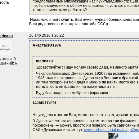
предполагаемые близлежащие нас.пункты(администрации и
гость
чтобы в округе никто об нем не слыхивал, пусть хоть и снес
тяжело с местными работать?
 Насколько я могу судить, Вам нужен журнал боевых действий 
Ваш родственник или карта генштаба СССр.
16 апр 2010 в 20:22
arinasu
Анастасия1976
утация: 0
marinasu
бщений: 6
Здравствуйте! Я ищу могилу своего дяди, маминого брата
Чекалов Александр Дмитриевич, 1926 года рождения. Баб
1945 года и похоронен в г. Дунавече в Венгрии в братской
ли там похоронен мой дядя и можно ли найти место его з
могила, есть ли фамилия на памятнике и т. п.).
Буду благодарна за любую информацию.
здравствуйте,
Не увидела ответов Вам, может кто и отвечал, извините, ес
В Дунавече есть захоронение, но там только три фамилии. Н
похоронены — может, просто им повезло быть записанными,
ОБД «Дунавехе» или см. тут 
www.obd-memorial.ru/Image2/g