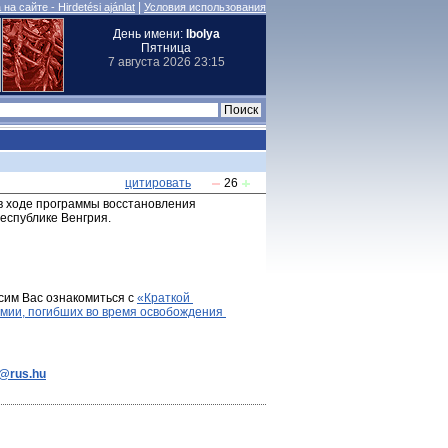
|
на сайте - Hirdetési ajánlat
Условия использования
День имени:
Ibolya
Пятница
7 августа 2026 23:15
цитировать
26
 в ходе программы восстановления 
еспублике Венгрия.
сим Вас ознакомиться с 
«Краткой 
мии, погибших во время освобождения 
e@rus.hu