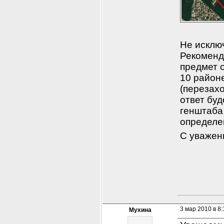
Не исклю
Рекоменду
предмет 
10 районе
(перезахо
ответ бу
генштаба
определе
С уважен
3 мар 2010 в 8:
Мухина