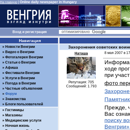
|
Online daily newspaper in Hungary
На главную
Вход
и
регистрация
Навигация
Новости Венгрии
Захоронения советских воин
Видео о Венгрии
8 мая 2007 в 1
Наташа
Фотогалерея Венгрии
Информац
Статьи о Венгрии
Афиша
ходе про
Фестивали Венгрии
при учас
Услуги в Венгрии
Репутация: 705
фото пер
Погода в Венгрии
Сообщений: 1.793
Частные объявления
Захороне
Форум
Памятник
Знакомства
Блоги пользователей
Прежде, ч
Гостиницы
Вас ознак
Магазины
поиску в
Медицинские услуги
Ночная жизнь
Венгрии»