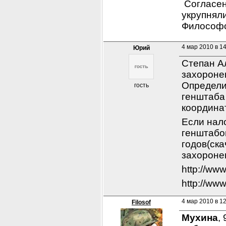
 Согласен
укрупняли
Философо
4 мар 2010 в 1
Юрий
Степан А
захоронен
Определи
гость
генштаба 
координа
Если нал
генштабов
годов(ска
захороне
http://ww
http://ww
4 мар 2010 в 1
Filosof
Мухина
,