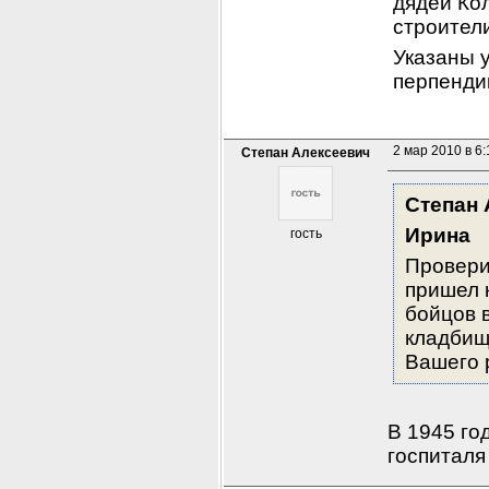
дядей Кол
строители
Указаны у
перпенди
2 мар 2010 в 6:
Степан Алексеевич
Степан 
Ирина
гость
Провери
пришел к
бойцов в
кладбищ
Вашего 
В 1945 го
госпиталя 