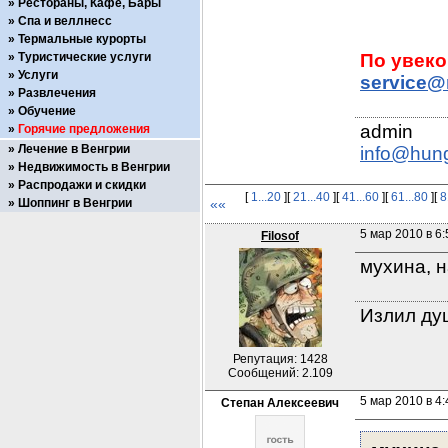
Рестораны, Кафе, Бары
Спа и веллнесс
Термальные курорты
Туристические услуги
Услуги
service@
Развлечения
Обучение
Горячие предложения
Лечение в Венгрии
info@hun
Недвижимость в Венгрии
Распродажи и скидки
[
1...20
][
21...40
][
41...60
][
61...80
][
8
Шоппинг в Венгрии
««
5 мар 2010 в 6:
Filosof
мухина, 
Излил душ
Репутация: 1428
Сообщений: 2.109
5 мар 2010 в 4:
Степан Алексеевич