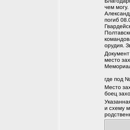
Благодарю
чем могу.
Александр
погиб 08.
Гвардейс
Полтавско
командов
орудия. 
Документ 
место за
Мемориа
где под 
Место зах
боец зах
Указанна
и схему м
родствен