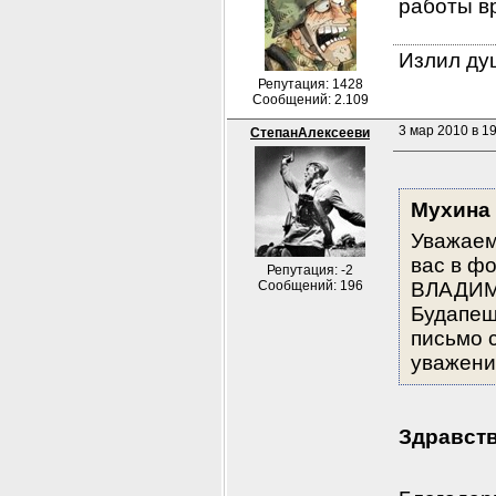
работы вр
Излил душ
Репутация: 1428
Сообщений: 2.109
3 мар 2010 в 19
СтепанАлексееви
Мухина
Уважаем
вас в ф
Репутация: -2
Сообщений: 196
ВЛАДИМИ
Будапешт
письмо 
уважени
Здравств