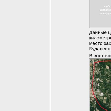
Данные ц
километро
место зах
Будапешт
В восточ