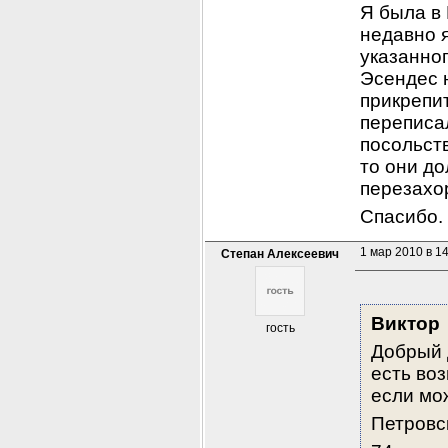
Я была в 
недавно я
указанног
Эсендес н
прикрепит
переписа
посольств
то они до
перезахо
Спасибо.
1 мар 2010 в 1
Степан Алексеевич
Виктор
гость
Добрый 
есть воз
если мо
Петровс