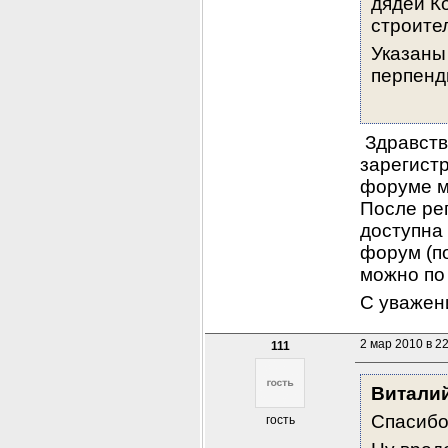
дядей К
строител
Указаны 
перпенд
 Здравств
зарегист
форуме мо
После рег
доступна
форум (по
можно по 
С уважен
2 мар 2010 в 2
111
Витали
Спасибо
гость