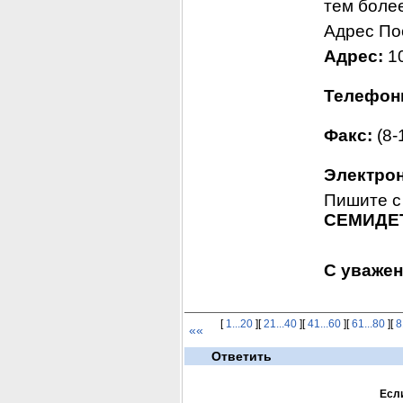
тем боле
Адрес По
Адрес:
 1
Телефон
Факс:
 (8
Электрон
СЕМИДЕТ
С уважен
[
1...20
][
21...40
][
41...60
][
61...80
][
8
««
Ответить
Если