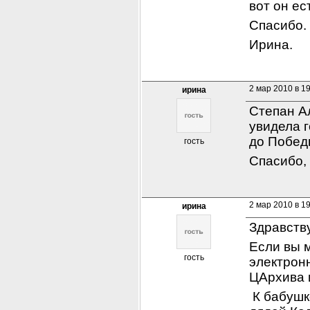
вот он ес
Спасибо.
Ирина.
2 мар 2010 в 1
ирина
Степан Ал
увидела г
до Побед
гость
Спасибо,
2 мар 2010 в 1
ирина
Здравств
Если вы м
гость
электронн
ЦАрхива 
 К бабушк