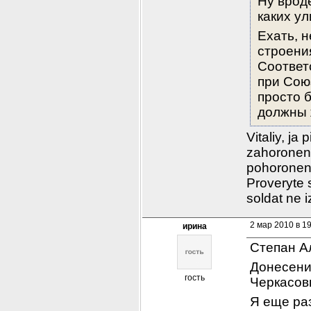
Ну врод
каких ул
Ехать, н
строения
Соответ
при Союз
просто б
должны ж
Vitaliy, ja
zahoroneni
pohoroneni
Proveryte 
soldat ne i
2 мар 2010 в 1
ирина
Степан А
Донесени
гость
Черкасовы
Я еще ра