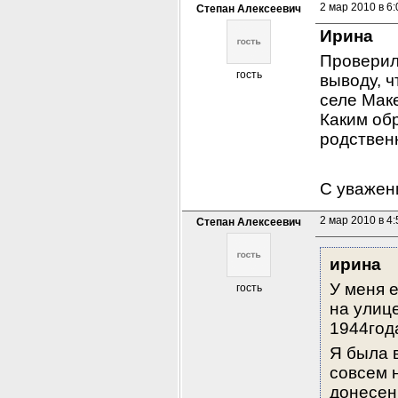
2 мар 2010 в 6:
Степан Алексеевич
Ирина
Проверил
гость
выводу, ч
селе Маке
Каким об
родствен
С уважен
2 мар 2010 в 4:
Степан Алексеевич
ирина
У меня е
гость
на улице
1944года
Я была в
совсем н
донесени