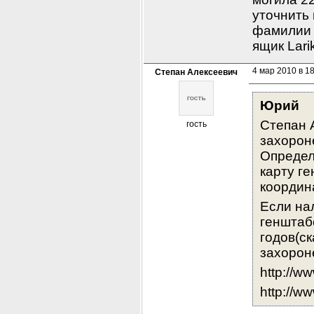
уточнить 
фамилии 
ящик Lari
4 мар 2010 в 1
Степан Алексеевич
Юрий
Степан 
гость
захороне
Определ
карту г
координ
Если на
генштабо
годов(ск
захорон
http://w
http://w