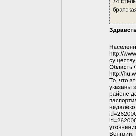
74 стел
братская
Здравств
Населенн
http://ww
существуе
Область Ф
http://hu
То, что э
указаны з
районе да
паспортиз
недалеко 
id=262000
id=26200
уточнени
Венгрии.