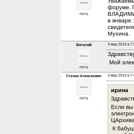
Уважаемы
форуме. 
ВЛАДИМИР
гость
в январе 
свидетел
Мухина.
3 мар 2010 в 7:
Виталий
Здравств
 Мой эле
гость
3 мар 2010 в 7:
Степан Алексеевич
ирина
Здравст
гость
Если вы
электрон
ЦАрхива
 К бабуш