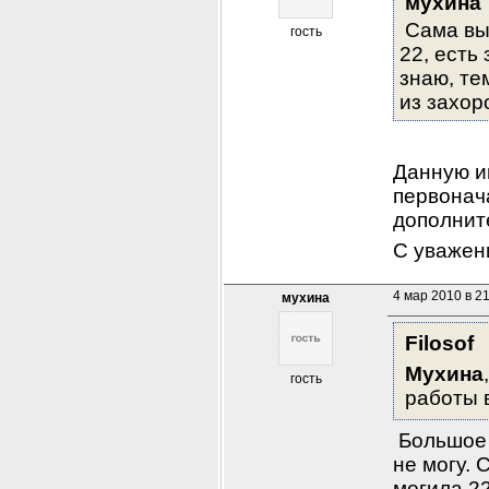
мухина
Сама выя
гость
22, есть
знаю, те
из захор
Данную и
первонач
дополнит
С уважен
4 мар 2010 в 2
мухина
Filosof
Мухина
гость
работы в
 Большое 
не могу. 
могила 22