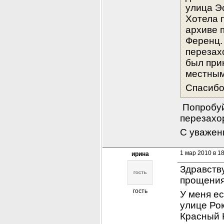
улица Эс
Хотела 
архиве 
Ференц. 
перезахо
был при
местным
Спасибо
 Попробуй
перезахо
С уважен
1 мар 2010 в 1
ирина
Здравству
прощения
гость
У меня ес
улице Рок
Красный К