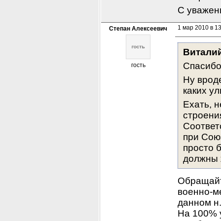
С уважен
1 мар 2010 в 1
Степан Алексеевич
Витали
Спасибо
гость
Ну врод
каких ул
Ехать, н
строения
Соответ
при Союз
просто б
должны ж
Обращайт
военно-м
данном н.
На 100% у