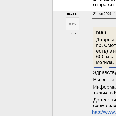
отправит
21 ноя 2009 в 
Лена Н.
man
гость
Добрый 
г.р. Смо
есть) в 
600 м с-
могила.
Здравств
Вы всю и
Информац
только в 
Донесени
схема за
http://ww