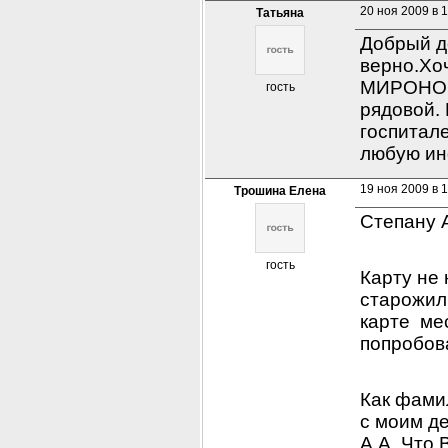
20 ноя 2009 в 
Татьяна
Добрый де
верно.Хо
МИРОНОВИ
гость
рядовой. 
госпитале
любую и
19 ноя 2009 в 
Трошина Елена
Степану 
гость
Карту не 
старожилы
карте  ме
попробов
Как фами
с моим д
А.А. Что 