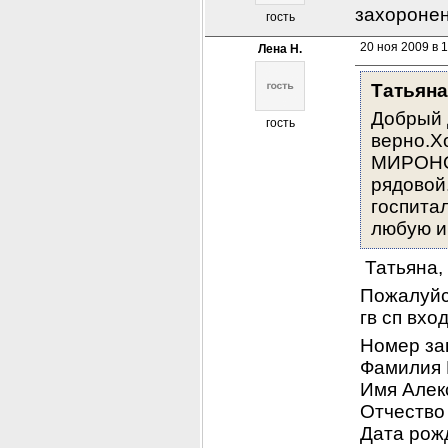
захоронени
гость
20 ноя 2009 в 
Лена Н.
Татьяна
Добрый д
гость
верно.Х
МИРОНОВ
рядовой.
госпита
любую 
 Татьяна,
Пожалуйс
гв сп вхо
Номер за
Фамилия 
Имя Алек
Отчество
Дата рож