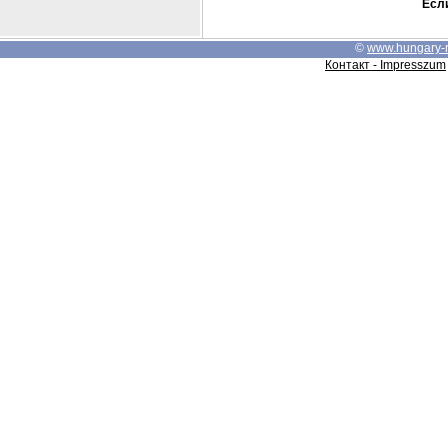
Если
©
www.hungary-
Контакт - Impresszum