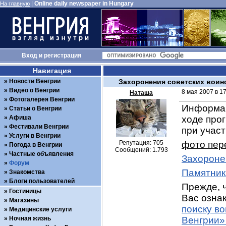
|
Online daily newspaper in Hungary
На главную
Вход
и
регистрация
Навигация
Новости Венгрии
Захоронения советских воин
Видео о Венгрии
8 мая 2007 в 1
Наташа
Фотогалерея Венгрии
Информац
Статьи о Венгрии
Афиша
ходе про
Фестивали Венгрии
при учас
Услуги в Венгрии
Репутация: 705
фото пер
Погода в Венгрии
Сообщений: 1.793
Частные объявления
Захороне
Форум
Памятник
Знакомства
Блоги пользователей
Прежде, ч
Гостиницы
Вас ознак
Магазины
поиску в
Медицинские услуги
Ночная жизнь
Венгрии»