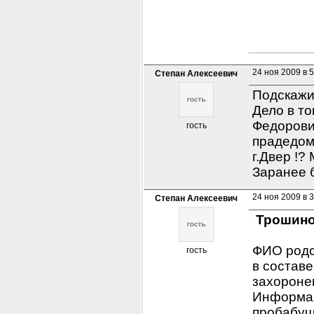
24 ноя 2009 в 5
Степан Алексеевич
Подскажит
Дело в то
Федорович
гость
прадедом 
г.Двер !?
Заранее 
24 ноя 2009 в 3
Степан Алексеевич
 Трошино
ФИО родст
гость
в составе
захоронен
Информац
пробабуш