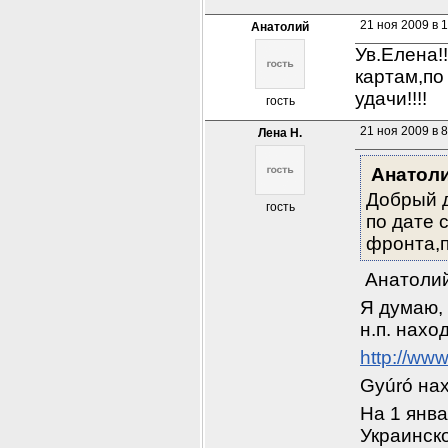
21 ноя 2009 в 
Анатолий
Ув.Елена!
картам,по
удачи!!!!
гость
21 ноя 2009 в 8
Лена Н.
Анатол
Добрый д
гость
по дате 
фронта,п
 Анатолий
Я думаю, 
н.п. нахо
http://ww
Gyúró нах
На 1 янва
Украинск