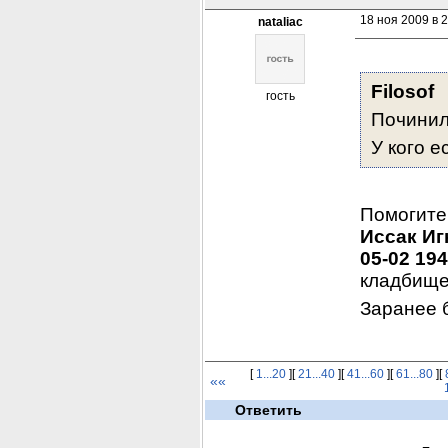
18 ноя 2009 в 
nataliac
Filosof
гость
Починил 
У кого 
Помогите
Иссак Иг
05-02 19
кладбище 
Заранее 
[
1...20
][
21...40
][
41...60
][
61...80
][
««
Ответить