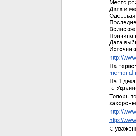
Место ро
Дата и ме
Одесская 
Последне
Воинское
Причина 
Дата выб
Источни
http://ww
На первом
memorial.
На 1 дека
го Украин
Теперь по
захоронен
http://ww
http://ww
С уважен