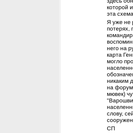
здесь об
которой и
эта схем
Я уже не 
потерях, 
командир
воспомина
него на р
карта Ген
могло про
населенно
обозначен
никаким д
на форуме
мювек) ч
"Варошви
населенны
слову, се
сооружени
СП