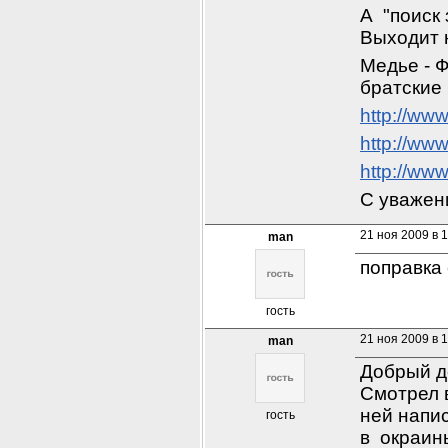
А  "поиск
Выходит 
Медье - Ф
братские 
http://ww
http://ww
http://ww
С уважен
21 ноя 2009 в 
man
поправка
гость
21 ноя 2009 в 
man
Добрый д
Смотрел в
ней напис
гость
в  окраин