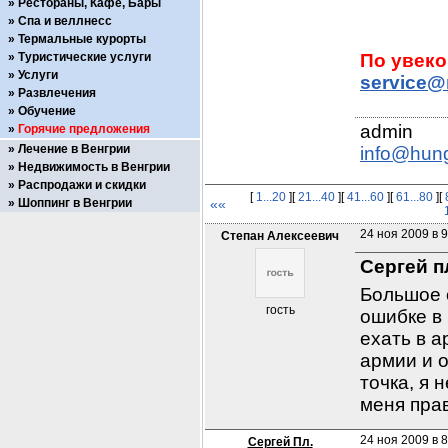
Рестораны, Кафе, Бары
Спа и веллнесс
Термальные курорты
Туристические услуги
Услуги
service@
Развлечения
Обучение
Горячие предложения
Лечение в Венгрии
info@hun
Недвижимость в Венгрии
Распродажи и скидки
[
1...20
][
21...40
][
41...60
][
61...80
][
Шоппинг в Венгрии
««
24 ноя 2009 в 9
Степан Алексеевич
Сергей п
Большое с
гость
ошибке в 
ехать в а
армии и о
точка, я 
меня пра
24 ноя 2009 в 8
Сергей Пл.