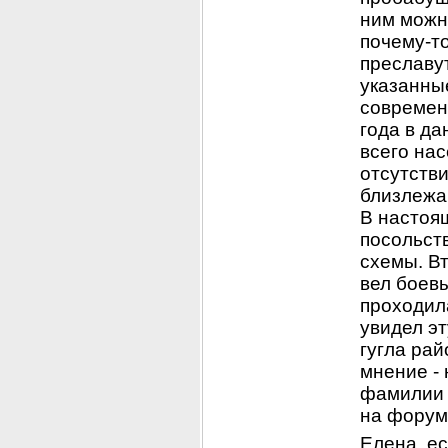
ним можн
почему-т
преславу
указанные
современн
года в д
всего нас
отсутств
близлежа
В настоя
посольст
схемы. Вт
вел боевы
проходила
увидел эт
гугла рай
мнение - 
фамилии 
на форум
Елена, ес