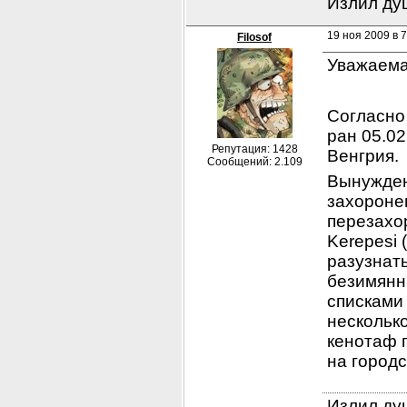
Излил душ
19 ноя 2009 в 7
Filosof
Уважаема
Согласно 
ран 05.02
Репутация: 1428
Венгрия.
Сообщений: 2.109
Вынужден 
захороне
перезахо
Kerepesi 
разузнать
безимянн
списками 
несколько
кенотаф г
на город
Излил душ