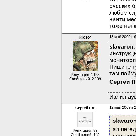
русских б
любом слу
наити мес
тоже нет)
13 май 2009 в 
Filosof
slavaron
инструкци
монитори
Пишите ту
там пойму
Репутация: 1428
Сообщений: 2.109
Сергей П
Излил душ
12 май 2009 в 2
Сергей Пл.
slavaron
алшегед.
Репутация: 58
Сообщений: 445
венгерс