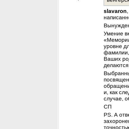
slavaron
написанн
Вынужден
Умение вк
«Мемориа
уровне дл
фамилии, 
Ваших ро
делаются 
Выбранны
посвящен
обращени
и, как сл
случае, о
СП
PS. А от
захоронен
точностью