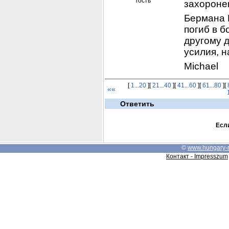
гость
захороне
Бермана Н
погиб в б
другому д
усилия, н
Michael
[
1...20
][
21...40
][
41...60
][
61...80
][
««
Ответить
Если
©
www.hungary-
Контакт - Impresszum