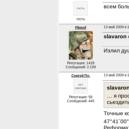
всем бол
гость
13 май 2009 в 1
Filosof
slavaron
Излил душ
Репутация: 1428
Сообщений: 2.109
13 май 2009 в 1
Сергей Пл.
slavaron
… я прос
Репутация: 58
Сообщений: 445
сьездить
Точные к
47°41`00"
Реформато