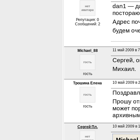
dan1 — да
постораю
Репутация: 0
Адрес поч
Сообщений: 2
будем оч
11 май 2009 в 7
Michael_88
Сергей, 
Михаил.
гость
10 май 2009 в 
Трошина Елена
Поздравл
Прошу отк
гость
может пор
архивным
10 май 2009 в 1
Сергей Пл.
Michael