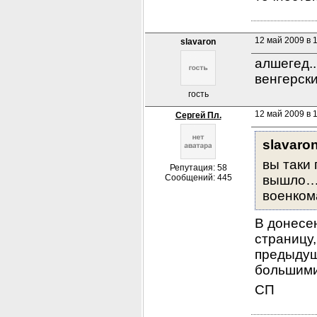
12 май 2009 в 
slavaron
алшегед..
венгерск
гость
12 май 2009 в 
Сергей Пл.
slavaron
вы таки 
Репутация: 58
Сообщений: 445
вышло… 
военком
В донесен
страницу,
предыдущ
большими
СП