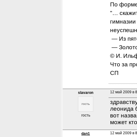
По форме
"… скажит
гимназии
неуспешн
 — Из пя
 — Золото
© И. Ильф
Что за пр
СП
12 май 2009 в 
slavaron
здравству
леонида 
вот назва
гость
может кт
12 май 2009 в 
dan1