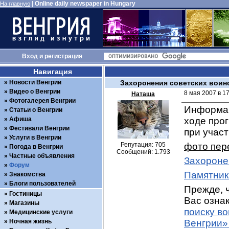
|
Online daily newspaper in Hungary
На главную
Вход
и
регистрация
Навигация
Новости Венгрии
Захоронения советских воин
Видео о Венгрии
8 мая 2007 в 1
Наташа
Фотогалерея Венгрии
Информац
Статьи о Венгрии
Афиша
ходе про
Фестивали Венгрии
при учас
Услуги в Венгрии
Репутация: 705
фото пер
Погода в Венгрии
Сообщений: 1.793
Частные объявления
Захороне
Форум
Памятник
Знакомства
Блоги пользователей
Прежде, ч
Гостиницы
Вас ознак
Магазины
поиску в
Медицинские услуги
Ночная жизнь
Венгрии»