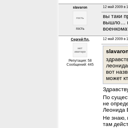
12 май 2009 в 
slavaron
вы таки п
вышло… к
военкома
гость
12 май 2009 в 
Сергей Пл.
slavaron
здравст
Репутация: 58
Сообщений: 445
леонида
вот назв
может к
Здравств
По сущес
не опред
Леонида 
Не знаю, 
там дейст