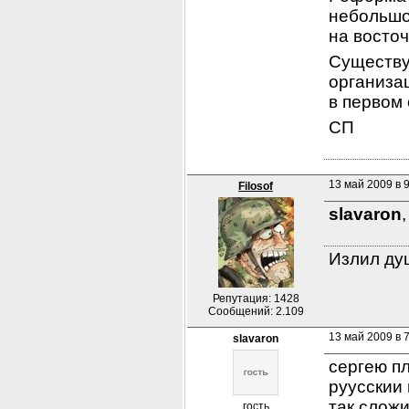
небольшог
на восточ
Существуе
организац
в первом
СП
13 май 2009 в 
Filosof
slavaron
,
Излил душ
Репутация: 1428
Сообщений: 2.109
13 май 2009 в 
slavaron
сергею пл
руусскии 
так сложи
гость