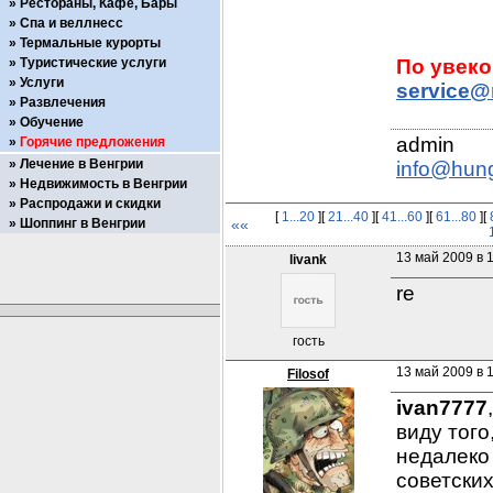
Рестораны, Кафе, Бары
Спа и веллнесс
Термальные курорты
Туристические услуги
Услуги
service@
Развлечения
Обучение
Горячие предложения
Лечение в Венгрии
info@hun
Недвижимость в Венгрии
Распродажи и скидки
[
1...20
][
21...40
][
41...60
][
61...80
][
Шоппинг в Венгрии
««
13 май 2009 в 
livank
re
гость
13 май 2009 в 1
Filosof
ivan7777
виду того
недалеко
советских