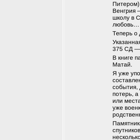
Питером) 
Венгрия —
школу в 
любовь… 
Теперь о 
Указанная
375 СД — 
В книге п
Матай.
Я уже упо
составлен
события, 
потерь, а
или места
уже военк
родствен
Памятник 
спутников
несколько