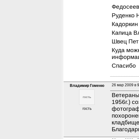
Федосеев
Руденко 
Кадоркин
Капица В
Швец Пет
Куда можн
информац
Спасибо
26 мар 2009 в 
Владимир Гоменю
Ветераны 
1956г.) с
фотограф
гость
похороне
кладбище
Благодар