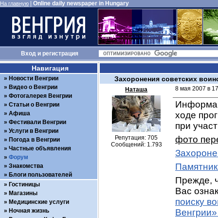
|
Online daily newspaper in Hungary
На главную
Вход
и
регистрация
Навигация
Новости Венгрии
Захоронения советских воин
Видео о Венгрии
8 мая 2007 в 1
Наташа
Фотогалерея Венгрии
Информац
Статьи о Венгрии
Афиша
ходе про
Фестивали Венгрии
при учас
Услуги в Венгрии
Репутация: 705
фото пер
Погода в Венгрии
Сообщений: 1.793
Частные объявления
Захороне
Форум
Памятник
Знакомства
Блоги пользователей
Прежде, ч
Гостиницы
Вас ознак
Магазины
поиску в
Медицинские услуги
Ночная жизнь
Венгрии»