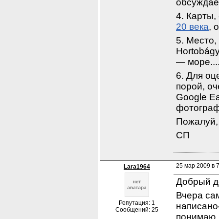
обсуждае
4. Карты,
20 века
, 
5. Место,
Hortobág
— море...
6. Для оц
порой, о
Google Ea
фотографи
Пожалуй, 
СП
25 мар 2009 в 7
Lara1964
Добрый д
Вчера са
Репутация: 1
написано«
Сообщений: 25
понимаю, 