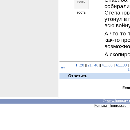
собирали!
Степанови
гость
утонул в 
всю войну
А что-то 
как-то пр
возможно
А скопир
[
1...20
][
21...40
][
41...60
][
61...80
]
««
1
Ответить
Если
©
www.hungary-
Контакт - Impresszum