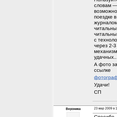
словам — 
возможно
поездке в
журналом
читальный
читальны
с техноло
через 2-
механизма
удачных..
А фото з
ссылке
фотограф
Удачи!
СП
23 мар 2009 в 
Вероника
Спасибо,