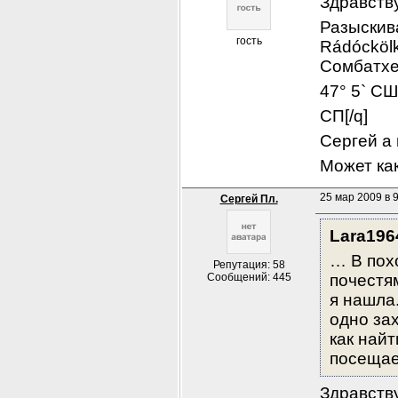
Здравств
Разыскив
гость
Rádóckölk
Сомбатхея
47° 5` СШ
СП[/q]
Сергей а 
Может ка
25 мар 2009 в 
Сергей Пл.
Lara196
… В пох
Репутация: 58
Сообщений: 445
почестям
я нашла.
одно зах
как найт
посещае
Здравству