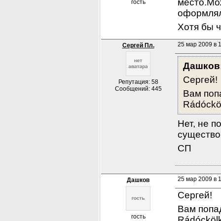
место.Мож
гость
оформлял
Хотя бы ч
25 мар 2009 в 
Сергей Пл.
Дашков
Сергей!
Репутация: 58
Сообщений: 445
Вам попа
Rádóckö
Нет, не п
существо
СП
25 мар 2009 в 
Дашков
Сергей!
Вам попад
гость
Rádócköl