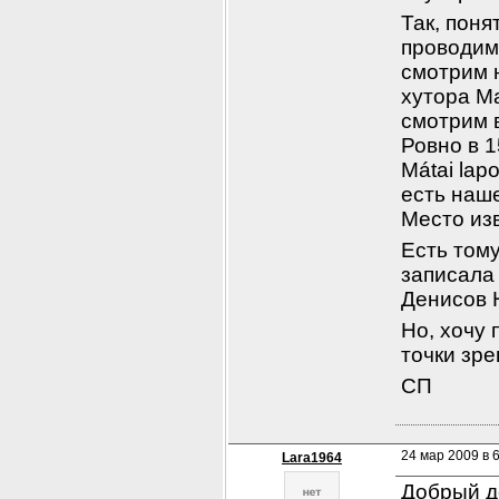
Так, поня
проводим
смотрим н
хутора М
смотрим в
Ровно в 1
Mátai lap
есть наше
Место из
Есть тому
записала 
Денисов Н
Но, хочу 
точки зре
СП
24 мар 2009 в 
Lara1964
Добрый д