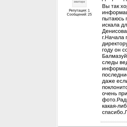
Вы так хо
Репутация: 1
информаци
Сообщений: 25
пытаюсь п
искала д
Денисова 
г.Начала 
директору
году он с
Балмазуй
следы ве
информац
последние
даже если
поклонитс
очень при
фото.Ради
какая-ли
спасибо.