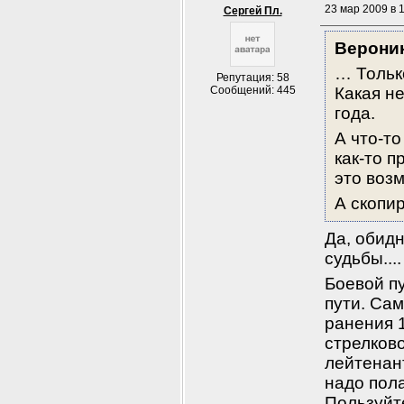
23 мар 2009 в 1
Сергей Пл.
Вероник
… Только
Репутация: 58
Сообщений: 445
Какая не
года.
А что-то
как-то п
это воз
А скопи
Да, обидн
судьбы....
Боевой п
пути. Сам
ранения 
стрелково
лейтенант
надо пола
Пользуйт