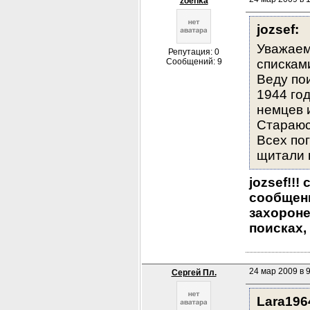
zoenka
jozsef:
Уважаем
Репутация: 0
Сообщений: 9
спискам
Веду по
1944 год
немцев 
Стараюсь
Всех по
щитали 
jozsef!!
сообщени
захороне
поисках,
24 мар 2009 в 
Сергей Пл.
Lara196