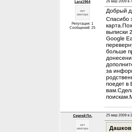
26 мар 2009 в 
Lara1964
Добрый д
Спасибо 
Репутация: 1
карта.По
Сообщений: 25
выписки 2
Google Ea
переверну
больше п
донесени
дополнит
за информ
родственн
поедет в
вам.Сдел
поискам.
25 мар 2009 в 
Сергей Пл.
Дашков