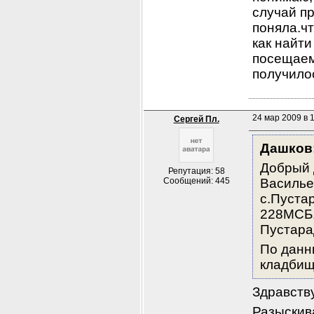
случай пр
поняла.чт
как найти
посещаем
получило
24 мар 2009 в 
Сергей Пл.
Дашков
Добрый 
Репутация: 58
Сообщений: 445
Василье
с.Пустар
228МСБ.
Пустара
По данн
кладбищ
Здравств
Разыскив