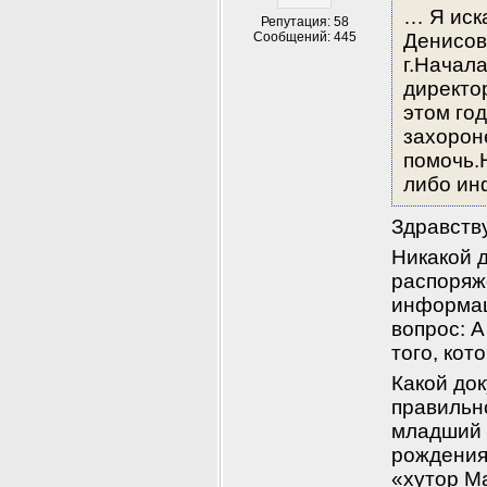
… Я иск
Репутация: 58
Сообщений: 445
Денисов
г.Начал
директор
этом год
захорон
помочь.
либо ин
Здравству
Никакой 
распоряже
информац
вопрос: А
того, кот
Какой до
правильно
младший 
рождения
«хутор Ма