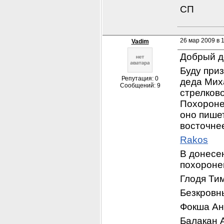
СП
26 мар 2009 в 
Vadim
Добрый д
Буду при
Репутация: 0
деда Мих
Сообщений: 9
стрелково
Похоронен
оно пишет
восточнее
Rakos
В донесен
похороне
Глодя Ти
Безкровн
Фокша Ан
Балакан 