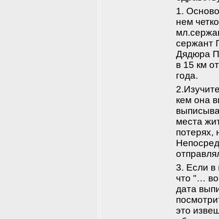
1. Осново
нем четко
мл.сержан
сержант Г
Дядюра П.
в 15 км о
года.
2.Изучит
кем она в
выписыва
места жит
потерях,
Непосред
отправля
3. Если 
что "… в
дата выпи
посмотри
это изве