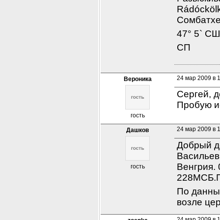
Rádóckölk
Сомбатхея
47° 5` СШ
СП
24 мар 2009 в 
Вероника
Сергей, 
Пробую ис
гость
24 мар 2009 в 
Дашков
Добрый д
Васильеви
Венгрия. 
гость
228МСБ.П
По данны
возле цер
24 мар 2009 в 