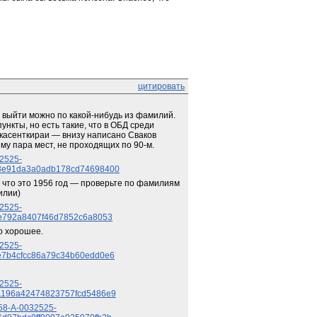
цитировать
 выйти можно по какой-нибудь из фамилий. 
ункты, но есть такие, что в ОБД среди 
ткасенткираи — внизу написано Сваков 
ему пара мест, не проходящих по 90-м.
32525-
b3e91da3a0adb178cd74698400
что это 1956 год — проверьте по фамилиям 
илии)
32525-
e792a8407f46d7852c6a8053
о хорошее.
32525-
e7b4cfcc86a79c34b60edd0e6
32525-
1196a42474823757fcd5486e9
058-A-0032525-