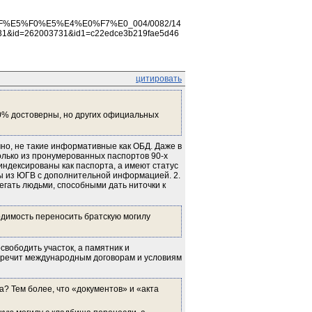
%E5%F0%E5%E4%E0%F7%E0_004/0082/14
&id=262003731&id1=c22edce3b219fae5d46
цитировать
0% достоверны, но других официальных 
чно, не такие информативные как ОБД. Даже в 
лько из пронумерованных паспортов 90-х 
индексированы как паспорта, а имеют статус 
 из ЮГВ с дополнительной информацией. 2. 
гать людьми, способными дать ниточки к 
одимость переносить братскую могилу 
вободить участок, а памятник и 
воречит международным договорам и условиям 
? Тем более, что «документов» и «акта 