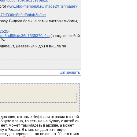
6d97bdc8ff9097a025970fb2b
ого) 
www.obd-memorial.ru/Image2/filterimage?
7fef036ef8b9ef8bfab3b8be
разу. Видела больше сотни листов альбомы, 
32525-
ade3ad58cdc36d7535370afec
 (выход по любой 
НР»
дапешт, Деваванья и др.) я вышла по 
цитировать
ледования, которые Чиффари отразил в своей 
общего плана, то есть не на бумагу с датой он 
нет. Может там кладезь в архиве, а может 
у в России. В книге он дает итоговую 
изведен перенос — он не пишет. У него книга 