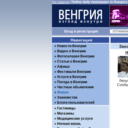
|
Online daily newspaper in Hungary
На главную
Вход
и
регистрация
Навигация
Новости Венгрии
Зах
Видео о Венгрии
Н
Фотогалерея Венгрии
Статьи о Венгрии
Афиша
Фестивали Венгрии
Услуги в Венгрии
Репу
Погода в Венгрии
Сообщ
Частные объявления
Форум
Знакомства
Блоги пользователей
Гостиницы
Магазины
Медицинские услуги
Ночная жизнь