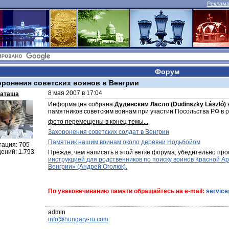
Реклама 
Форум
оронения советских воинов в Венгрии
8 мая 2007 в 17:04
аташа
Информация собрана 
Дудинским Ласло (Dudinszky László)
памятников советским воинам при участии Посольства РФ в р
фото перемещены в конец темы...
Захоронения советских солдат в Венгрии
Памятник нашим воинам около деревни Нодьбойом
тация: 705
ений: 1.793
Прежде, чем написать в этой ветке форума, убедительно про
инструкцией для родственников по поиску воинов Красной Ар
Венгрии» (Андрей Оголюк).
По увековечиванию памяти обращайтесь на e-mail: 
servic
info@hungary-ru.com