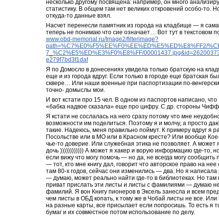
несколько другому посвящена: например, он много анализируе
статистику. В общем там нет великих откровений особо-то. Но
откуда-то данные взял.
Насчет перенесли памятник из города на кладбище — я сама 
www.obd-memorial.ru/Image2/filterimage?
path=%C7%E0%F5%EE%F0%EE%ED%E5%ED%E8%FF2/%CF
7_%C2%E5%ED%E3%F0%E8%FF/00001437.jpg&id=262003733
e279f7bd3f1daf
Я по Домосло в донесениях увидела только братскую на кладб. 
еще и из города вдруг. Если только в городе еще братская был
сквере… Или наши военные при паспортизации по-венгерски че
точно- домыслы мои.
И вот кстати про 15 чел. В одном из паспортов написано, что 
«бабка надвое сказала» еще про цифру. С др. стороны Чиффа
Я кстати не сослалась на него сразу потому что мне неудобно
возможности им поделиться. Поэтому я и молчу, а просто даю
такие. Надеюсь, меня правильно поймут. К примеру вдруг я р
Посольстве или в МО или в Красном кресте? Или вообще Кое-г
чье-то доверие. Или служебная этика не позволяет. А может я 
дочь )))))))))))) А может я хакер и ворую информацию где-то, н
если вижу что могу помочь — но да, не всегда могу сообщить 
— тот, кто мне книгу дал, говорит что авторское право на нее 
там 80-х годов, сейчас они изменились — два. Но я написала 
— думаю, может реально найти где-то в библиотеках. Но там н
приват прислать эти листы и листы с фамилиями — думаю не
фамилий. Я вон Книгу пионеров в Эксель занесла и всем пре
чем листы в ОБД копать, к тому же в Чобай листы не все. Или
на разные карты, все присылает если попросишь. То есть я т
бумаг и их совместное потом использование по делу.