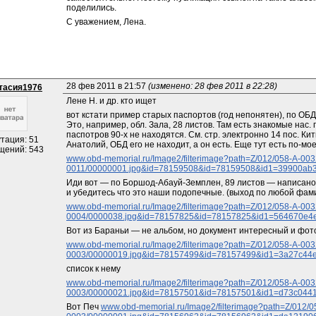
поделились.
С уважением, Лена.
28 фев 2011 в 21:57 
(изменено: 28 фев 2011 в 22:28)
тасия1976
Лене Н. и др. кто ищет
вот кстати пример старых паспортов (год непонятен), по ОБД
Это, например, обл. Зала, 28 листов. Там есть знакомые нас. п
паспотров 90-х не находятся. См. стр. электронно 14 пос. Ки
тация: 51
Анатолий, ОБД его не находит, а он есть. Еще тут есть по-мо
щений: 543
www.obd-memorial.ru/Image2/filterimage?path=Z/012/058-A-00
0011/00000001.jpg&id=78159508&id=78159508&id1=39900a
Иди вот — по Боршод-Абауй-Земплен, 89 листов — написано 
и убедитесь что это наши подопечные. (выход по любой фам
www.obd-memorial.ru/Image2/filterimage?path=Z/012/058-A-00
0004/0000038.jpg&id=78157825&id=78157825&id1=564670e4
Вот из Бараньи — не альбом, но документ интересный и фот
www.obd-memorial.ru/Image2/filterimage?path=Z/012/058-A-00
0003/00000019.jpg&id=78157499&id=78157499&id1=3a27c44
список к нему
www.obd-memorial.ru/Image2/filterimage?path=Z/012/058-A-00
0003/00000021.jpg&id=78157501&id=78157501&id1=d73c044
Вот Печ 
www.obd-memorial.ru/Image2/filterimage?path=Z/012/