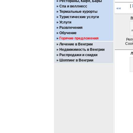
Рестораны, Кафе, Бары
[
Спа и веллнесс
««
Термальные курорты
Туристические услуги
n
Услуги
Развлечения
Обучение
Горячие предложения
Реп
Соо
Лечение в Венгрии
Недвижимость в Венгрии
Л
Распродажи и скидки
Шоппинг в Венгрии