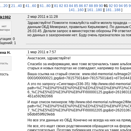
1...20
][
21...40
][
41...60
][
61...80
][
81
82
83
84
85
86
87
88
89
90
91
92
93
94
95
9
141...160
][
161...180
][
181...188
]
2 мар 2011 в 11:28
ik1982
Здравствуйте! Помогите пожалуйста найти могилу прадеда — 
данным ОБД Мемориал, правильно Кирьякович). По данным О
26.03.45. Делали запрос в минестерство обороны РФ ответили-
но данных о захоронении нет. Буду очень признателен за по
утация: 0
бщений: 1
1 мар 2011 в 7:57
ена Н.
Анастасия, здравствуйте!
Спасибо за информацию, мне тоже встречались такие альбом
старых и новых паспортах не совпадают, например по Баран
Ваша ссылка на старый список:  www.obd-memorial.ru/Image2/
гость
0003/00000021.jpg&id=78157501&id=78157501&id1=d73c044
А это по запросу «Сигетвар»(336-35): http://www.obd-memorial.
path=%C7%E0%F5%EE%F0%EE%ED%E5%ED%E8%FF2/%CF
6_%C2%E5%ED%E3%F0%E8%FF/00000125.jpg&id=261983110
4b1a592fd2066
И еще список пионеров: http://www.obd-memorial.ru/Image2/filt
path=%C7%E0%F5%EE%F0%EE%ED%E5%ED%E8%FF2/%CF
7_%C2%E5%ED%E3%F0%E8%FF/00002205.jpg&id=262010672
b6db859f929ebb
Но все эти данные из ОБД. Конечно не всегда на них на пря
Не все, кто ищет своих родственников обращаются на форум,
самостоятельно. Поэтому публикация ссылок на такие альбом