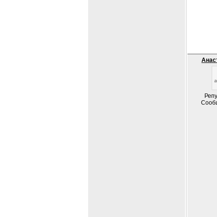
Анас
Репу
Сооб