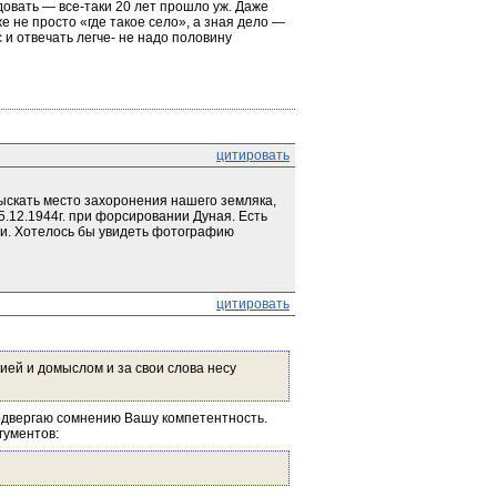
овать — все-таки 20 лет прошло уж. Даже 
 не просто «где такое село», а зная дело — 
 и отвечать легче- не надо половину 
цитировать
скать место захоронения нашего земляка, 
.12.1944г. при форсировании Дуная. Есть 
и. Хотелось бы увидеть фотографию 
цитировать
ей и домыслом и за свои слова несу 
одвергаю сомнению Вашу компетентность. 
гументов: