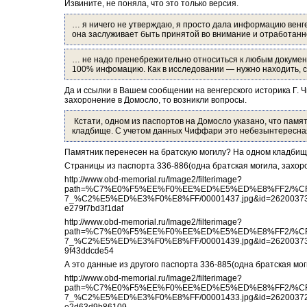
Извините, не поняла, что это только версия.
… я ничего не утверждаю, я просто дала информацию венгер
она заслуживает быть принятой во внимание и отработанно
… не надо пренебрежительно относиться к любым документ
100% инфомацию. Как в исследовании — нужно находить, с
Да и ссылки в Вашем сообщении на венгерского историка Г. Ч
захоронение в Домосло, то возникли вопросы.
 Кстати, одном из паспортов на Домосло указано, что памят
кладбище. С учетом данных Чиффари это небезынтересна
Памятник перенесен на братскую могилу? На одном кладбищ
Страницы из паспорта 336-886(одна братская могила, захор
http://www.obd-memorial.ru/Image2/filterimage?
path=%C7%E0%F5%EE%F0%EE%ED%E5%ED%E8%FF2/%CF
7_%C2%E5%ED%E3%F0%E8%FF/00001437.jpg&id=262003733
e279f7bd3f1daf
http://www.obd-memorial.ru/Image2/filterimage?
path=%C7%E0%F5%EE%F0%EE%ED%E5%ED%E8%FF2/%CF
7_%C2%E5%ED%E3%F0%E8%FF/00001439.jpg&id=262003735&i
9f43ddcde54
А это данные из другого паспорта 336-885(одна братская мог
http://www.obd-memorial.ru/Image2/filterimage?
path=%C7%E0%F5%EE%F0%EE%ED%E5%ED%E8%FF2/%CF
7_%C2%E5%ED%E3%F0%E8%FF/00001433.jpg&id=262003729