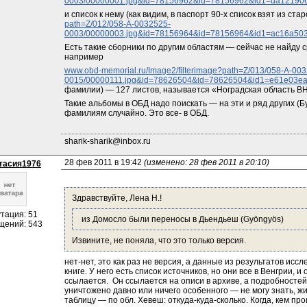
0003/00000001.jpg&id=78156962&id=78156962&id1=da12190
и список к нему (как видим, в паспорт 90-х список взят из стар
path=Z/012/058-A-0032525-
0003/00000003.jpg&id=78156964&id=78156964&id1=ac16a503
Есть такие сборники по другим областям — сейчас не найду с
например
www.obd-memorial.ru/Image2/filterimage?path=Z/013/058-A-00
0015/00000111.jpg&id=78626504&id=78626504&id1=e61e03e
фамилии) — 127 листов, называется «Ноградская область В
Такие альбомы в ОБД надо поискать — на эти и ряд других (Бу
фамилиям случайно. Это все- в ОБД.
sharik-sharik@inbox.ru
28 фев 2011 в 19:42 
(изменено: 28 фев 2011 в 20:10)
тасия1976
Здравствуйте, Лена Н.!
тация: 51
 из Домосло были переносы в Дьендьеш (Gyöngyös)
щений: 543
Извините, не поняла, что это только версия.
нет-нет, это как раз не версия, а данные из результатов исс
книге. У него есть список источников, но они все в Венгрии, и 
ссылается.  Он ссылается на описи в архиве, а подробностей 
уничтожено давно или ничего особенного — не могу знать, жив
таблицу — по обл. Хевеш: откуда-куда-сколько. Когда, кем про