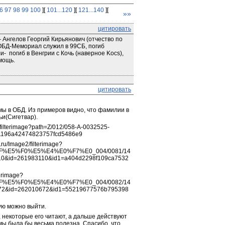
6
97
98
99
100
][
101...120
][
121...140
][
»»
цитировать
Ангелов Георгий Кирьянович (отчество по 
БД-Мемориал служил в 99СБ, погиб 
  погиб в Венгрии с Кочь (наверное Kocs), 
мощь.
цитировать
ы в ОБД. Из примеров видно, что фамилии в 
ьи(Сигетвар).
filterimage?path=Z/012/058-A-0032525-
1196a42474823757fcd5486e9
ru/Image2/filterimage?
%E5%F0%E5%E4%E0%F7%E0_004/0081/14
&id=261983110&id1=a404d2298f109ca7532
erimage?
%E5%F0%E5%E4%E0%F7%E0_004/0082/14
&id=262010672&id1=55219677576b795398
мую можно выйти.
 некоторые его читают, а дальше действуют 
ы была бы весьма полезна. Спасибо, что 