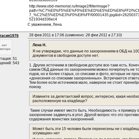
e2d63d9b86109
http://www.obd-memorial.ru/Image2/filterimage?
path=%C7%E0%F5%EE%F0%EE%ED%E5%ED%E8%FF2/%CF
7_%C2%E5%ED%E3%F0%E8%FF/00001435.jpg&id=262003731
521934d336ec4
С уважением, Лена.
28 фев 2011 в 17:06 
(изменено: 28 фев 2011 в 17:10)
тасия1976
Лена Н.
Я не утверждаю, что данные по захоронениям в ОБД на 10
документов в свободном доступе нет.
тация: 51
щений: 543
1. Другие источники в свободном доступе все-таки есть. Коне
самом ОБД данные по захоронениям можно почерпнуть не то
годов, но и более старых, со списами и фото, которые не про
«донесения со списками захороненных». Встречаются ответы
Тем более если источников мало, наверное не стоит пренебре
поиску.
Извините за дилетантский вопрос, интересно, какая необх
расположенную на кладбище?
 Такие случаи имеют место быть. Необходимость- к примеру ос
захоронение задвинуть в угол. Другой вопрос что это проти
содержания воинстких захоронений.
Может быть эти 15 человек были перенесены не с кладбища
эсгумации» нет