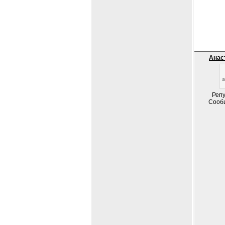
Анас
Репу
Сооб