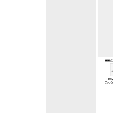
Анас
Репу
Сооб