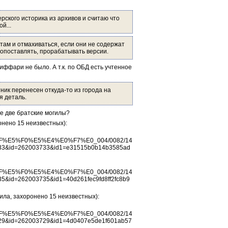
ского историка из архивов и считаю что 
й...
ам и отмахиваться, если они не содержат 
опоставлять, прорабатывать версии.
иффари не было. А т.к. по ОБД есть учтенное 
ник перенесен откуда-то из города на 
я деталь.
е две братские могилы?
онено 15 неизвестных):
%E5%F0%E5%E4%E0%F7%E0_004/0082/14
&id=262003733&id1=e31515b0b14b3585ad
%E5%F0%E5%E4%E0%F7%E0_004/0082/14
d=262003735&id1=40d261fec9fd8ff2fc8b9
ила, захоронено 15 неизвестных):
%E5%F0%E5%E4%E0%F7%E0_004/0082/14
&id=262003729&id1=4d0407e5de1f601ab57