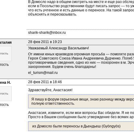
В Домосло надо в общем смотреть на месте и еще раз обслед
если в Посольство родственники будут писать запрос — то уже
что есть учтенное и есть данные о переносе. На такой запрос
объяснять и пересказывать.
sharik-sharik@inbox.ru
28 фев 2011 в 19:23
аталия
Уважаемый Александр Васильевич! 
От имени юных краеведов огромная просьба — помогите разы
Героя Советского Союза Ивана Андреевича Дудченко. Погиб 5
противоречивые сведения, одно из них — похоронен в м. Эрч
гость
захоронения. Будем очень благодарны!
el_turism@mail.ru
28 фев 2011 в 18:46
ена Н.
Здравствуйте, Анастасия!
Я пишу в форум серьезные вещи, знаю разницу между верси
полную ответственность.
гость
Анастасия, извините, если мои вопросы Вас обидели. Я не п
Просто в Вашем сообщении было утверждение без всяких ар
 из Домосло были переносы в Дьендьеш (Gyöngyös)