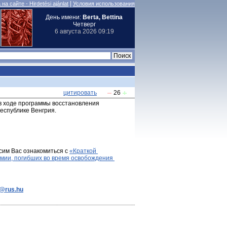
|
на сайте - Hirdetési ajánlat
Условия использования
День имени:
Berta, Bettina
Четверг
6 августа 2026 09:19
цитировать
26
 в ходе программы восстановления 
еспублике Венгрия.
сим Вас ознакомиться с 
«Краткой 
мии, погибших во время освобождения 
e@rus.hu