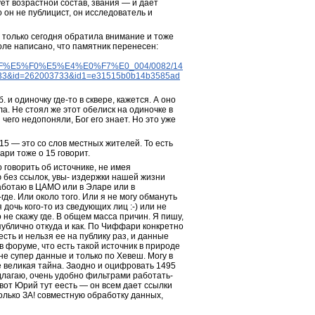
т возрастной состав, звания — и дает 
 он не публицист, он исследователь и 
только сегодня обратила внимание и тоже 
теперь не понимаю что сие означает… Вот тут в текстовом поле написано, что памятник перенесен: 
%E5%F0%E5%E4%E0%F7%E0_004/0082/14
&id=262003733&id1=e31515b0b14b3585ad
и одиночку где-то в сквере, кажется. А оно 
а. Не стоял же этот обелиск на одиночке в 
го недопоняли, Бог его знает. Но это уже 
15 — это со слов местных жителей. То есть 
ри тоже о 15 говорит.
 говорить об источнике, не имея 
 без ссылок, увы- издержки нашей жизни 
аботаю в ЦАМО или в Эларе или в 
де. Или около того. Или я не могу обмануть 
дочь кого-то из сведующих лиц :-) или не 
о не скажу где. В общем масса причин. Я пишу, 
публично откуда и как. По Чиффари конкретно 
есть и нельзя ее на публику раз, и данные 
в форуме, что есть такой источник в природе 
е супер данные и только по Хевеш. Могу в 
 великая тайна. Заодно и оцифровать 1495 
длагаю, очень удобно фильтрами работать- 
 вот Юрий тут еесть — он всем дает ссылки 
олько ЗА! совместную обработку данных, 