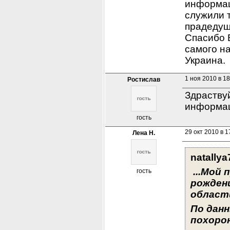
информац
служили т
прадедуш
Спасибо В
самого на
Украина.
1 ноя 2010 в 18
Ростислав
Здраству
информац
гость
29 окт 2010 в 1
Лена Н.
natallya
 ...
Мой п
гость
рождени
области
По данн
похорон