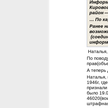
Информ
Кировог
район —
… По ка
Ранее н
возможн
 (соеди
информ
 Наталья,
По поводу
прав(объ
А теперь 
Наталья, 
1946г, гд
признали 
было 19.0
46020(вои
штрафная 