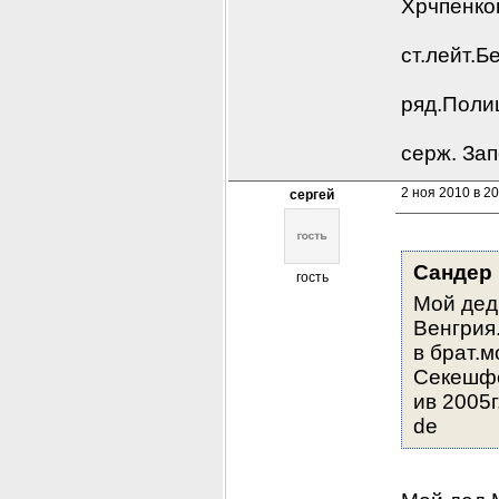
Хрчпенко
ст.лейт.Б
ряд.Поли
серж. За
2 ноя 2010 в 20
сергей
Сандер
гость
Мой дед 
Венгрия.
в брат.м
Секешфе
ив 2005
de