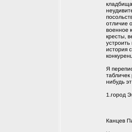
кладбищах
неудивите
посольств
отличие о
военное 
кресты, в
устроить
история с
конкуренц
Я перепис
табличек 
нибудь эт
1.город Э
Канцев П