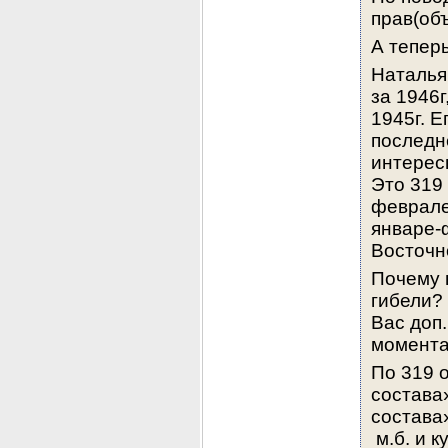
прав(об
А тепер
Наталья
за 1946г
1945г. Е
последне
интерес
Это 319 
феврале 
январе-
Восточн
Почему 
гибели? 
Вас доп.
момента
По 319 
состава
состава»
 м.б. и 