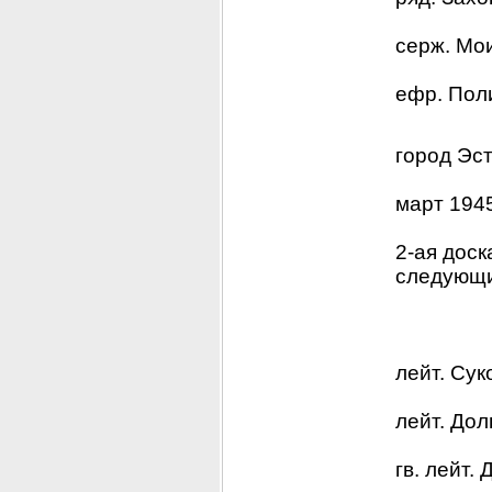
серж. Мои
ефр. Пол
город Эс
март 1945
2-ая доск
следующи
лейт. Су
лейт. Дол
гв. лейт.