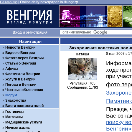
|
Online daily newspaper in Hungary
На главную
Вход
и
регистрация
Навигация
Новости Венгрии
Захоронения советских воин
Видео о Венгрии
8 мая 2007 в 1
Наташа
Фотогалерея Венгрии
Информац
Статьи о Венгрии
Афиша
ходе про
Фестивали Венгрии
при учас
Услуги в Венгрии
Репутация: 705
фото пер
Погода в Венгрии
Сообщений: 1.793
Частные объявления
Захороне
Форум
Памятник
Знакомства
Блоги пользователей
Прежде, ч
Гостиницы
Вас ознак
Магазины
поиску в
Медицинские услуги
Ночная жизнь
Венгрии»