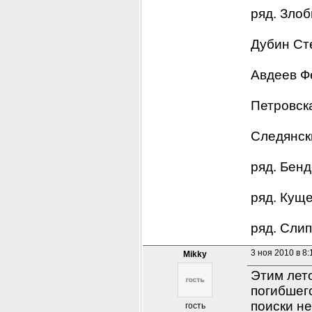
ряд. Злоб
Дубин Ст
Авдеев Ф
Петровск
Следянск
ряд. Бен
ряд. Кущ
ряд. Сли
3 ноя 2010 в 8:
Mikky
Этим лето
погибшего
поиски не
гость