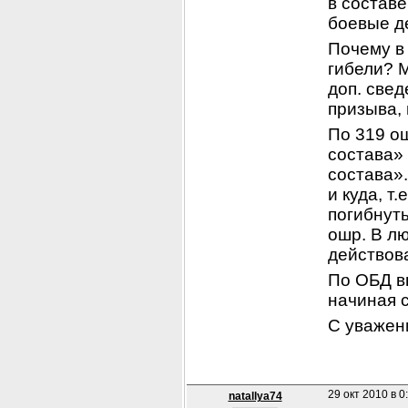
в составе
боевые д
Почему в 
гибели? М
доп. свед
призыва, 
По 319 ош
состава» 
состава».
и куда, т
погибнуть
ошр. В лю
действов
По ОБД вн
начиная с
С уважен
29 окт 2010 в 0
natallya74