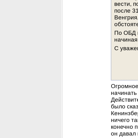
вести, п
после 31
Венгрия
обстоят
По ОБД 
начиная 
С уваже
Огромное 
начинать 
Действите
было сказ
Кенинзбер
ничего та
конечно п
он давал