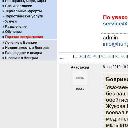
Рестораны, Кафе, Бары
Спа и веллнесс
Термальные курорты
Туристические услуги
Услуги
service@
Развлечения
Обучение
Горячие предложения
Лечение в Венгрии
info@hun
Недвижимость в Венгрии
Распродажи и скидки
[
1...20
][
21...40
][
41...60
][
61...80
]
Шоппинг в Венгрии
««
8 ноя 2010 в 9:
Анастасия
Боярин
Уважаем
гость
без ваш
обойтис
Жукова 
воевал в
мед.инст
мать его