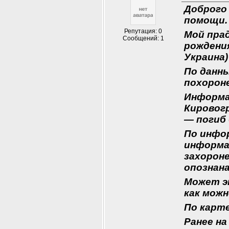
Доброго 
помощи.
Репутация: 0
Мой прад
Сообщений: 1
рождения
Украина)
По данны
похороне
Информа
Кировогр
— погиб 
По инфор
информац
захороне
опознана
Может э
как можн
По карте
Ранее на