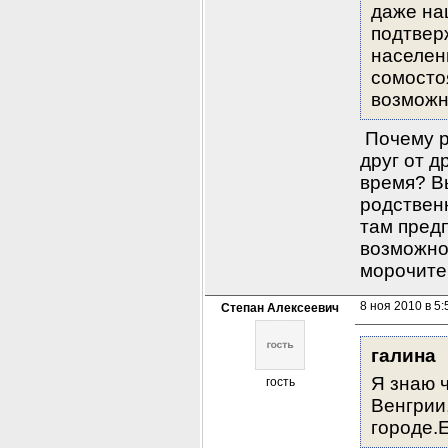
даже на
подтверж
населенн
сомостоя
возможн
 Почему 
друг от д
время? В
родствен
там пред
возможно
морочите
8 ноя 2010 в 5:
Степан Алексеевич
галина
Я знаю 
гость
Венгрии,
городе.Е