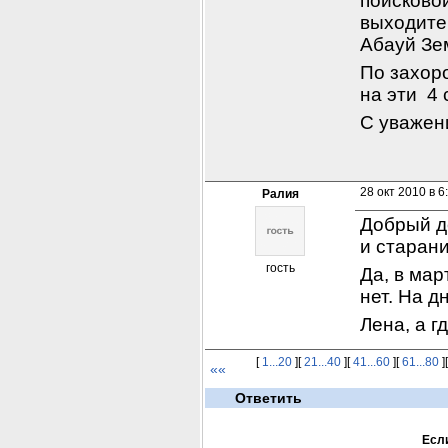
поисковой
выходите
Абауй Зем
По захоро
на эти  4
С уважен
28 окт 2010 в 6
Ралия
Добрый де
и старани
гость
Да, в мар
нет. На д
Лена, а г
[
1...20
][
21...40
][
41...60
][
61...80
]
««
Ответить
Если