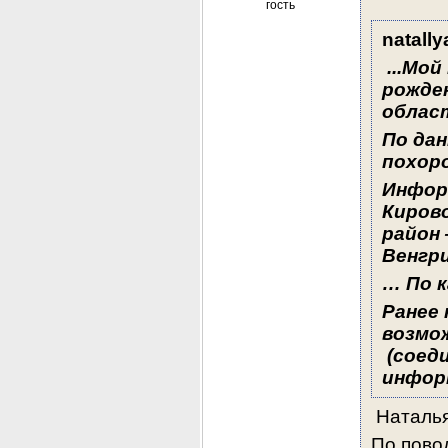
гость
natally
 ...
Мой 
рожден
област
По дан
похоро
Инфор
Кирово
район 
Венгри
… По к
Ранее 
возмож
 (соед
инфор
 Наталья
По пово