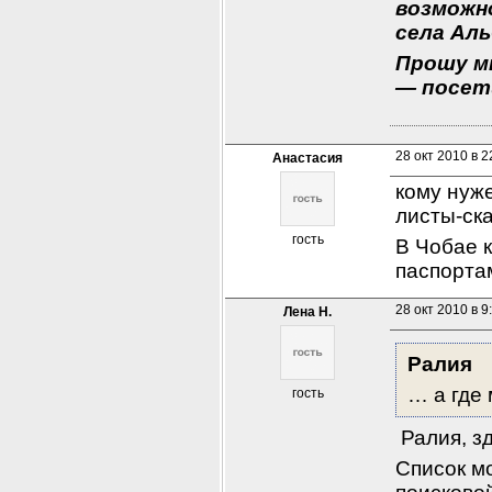
возможно
села Аль
Прошу мн
— посет
28 окт 2010 в 2
Анастасия
кому нуже
листы-ск
гость
В Чобае к
паспорта
28 окт 2010 в 9
Лена Н.
Ралия
… а где
гость
 Ралия, з
Список м