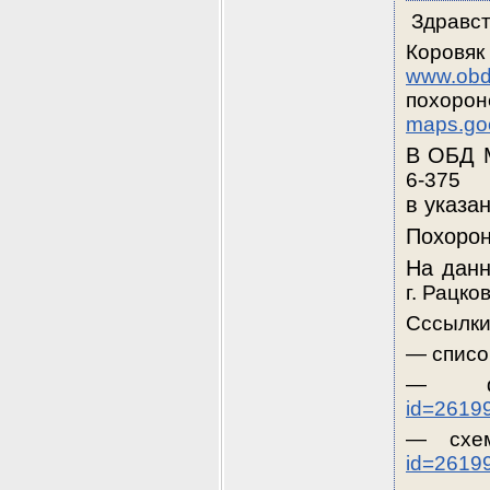
 Здравст
www.obd
maps.go
В ОБД М
6-375 
в указа
Похорон
На данн
г. Рацков
Сссылки
— списо
— фо
id=2619
— схе
id=2619