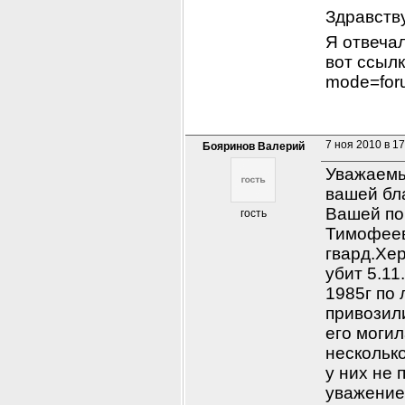
Здравству
Я отвечал
вот ссылк
mode=for
7 ноя 2010 в 17
Бояринов Валерий
Уважаемы
вашей бл
Вашей по
гость
Тимофеев
гвард.Хер
убит 5.11
1985г по 
привозили
его могил
несколько
у них не 
уважение