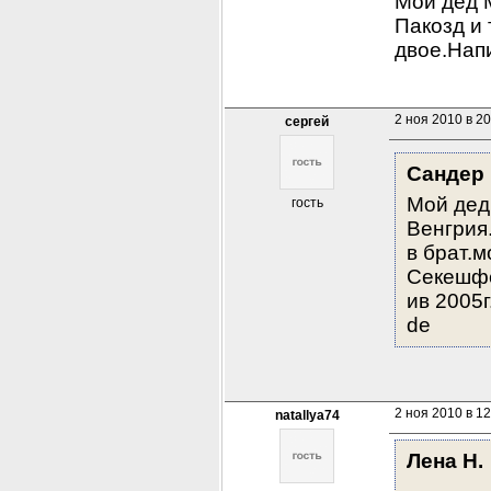
Мой дед М
Пакозд и 
двое.Напи
2 ноя 2010 в 20
сергей
Сандер
Мой дед 
гость
Венгрия.
в брат.м
Секешфе
ив 2005
de
2 ноя 2010 в 12
natallya74
Лена Н.