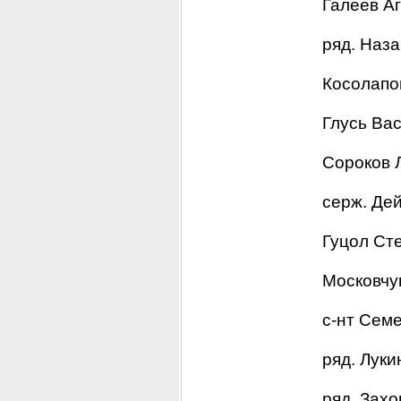
Галеев А
ряд. Наза
Косолапо
Глусь Ва
Сороков 
серж. Дей
Гуцол Ст
Московчу
с-нт Семе
ряд. Луки
ряд. Захо