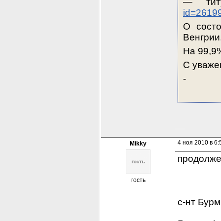
— тит
id=2619
О состо
Венгрии
На 99,9
С уваже
-
4 ноя 2010 в 6:
Mikky
продолже
гость
с-нт Бурм