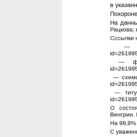
в указан
Похороне
На данны
Рацкова; г
Сссылки 
 — список http://www.obd-memorial.ru/Image2/getimage?
id=261995
 — фотография http://www.obd-memorial.ru/Image2/getimage?
id=261995
 — схема мемориала http://www.obd-memorial.ru/Image2/getimage?
id=261995
 — титульный лист http://www.obd-memorial.ru/Image2/getimage?
id=26199
О состо
Венгрии.
На 99,9%
С уважен