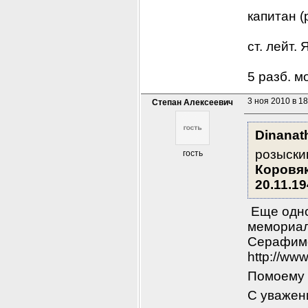
капитан (
ст. лейт.
5 разб. м
3 ноя 2010 в 18
Степан Алексеевич
Dinanat
гость
Коровя
20.11.1
 Еще одн
мемориал
Серафимо
http://ww
Помоему 
С уважен