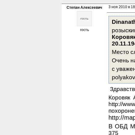
3 ноя 2010 в 18
Степан Алексеевич
Dinanat
гость
Коровя
20.11.1
Место сл
Очень н
с уваже
polyakov
 Здравств
Коровяк 
http://w
http://m
В ОБД М
375 