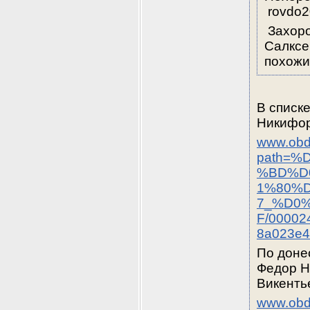
 rovdo
 Захоро
Салксе
похожи
В списк
Никифо
www.obd-
path=
%BD%D
1%80%D
7_%D0
F/00002
8a023e4
По доне
Федор Н
Викентье
www.obd-