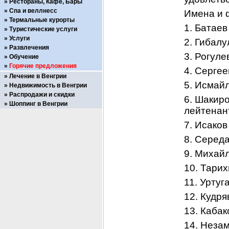
Рестораны, Кафе, Бары
Спа и веллнесс
Имена и 
Термальные курорты
1. Батаев
Туристические услуги
Услуги
2. Гибалу
Развлечения
3. Рогуле
Обучение
Горячие предложения
4. Сергее
Лечение в Венгрии
5. Исмай
Недвижимость в Венгрии
Распродажи и скидки
6. Шакиро
Шоппинг в Венгрии
лейтенан
7. Исаков
8. Серед
9. Михай
10. Тарих
11. Уртуг
12. Кудря
13. Кабак
14. Неза