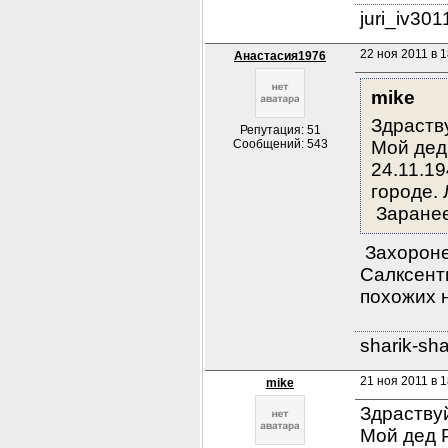
juri_iv30
22 ноя 2011 в 1
Анастасия1976
mike
Здраств
Репутация: 51
Сообщений: 543
Мой дед
24.11.1
городе.
 Заране
 Захороне
Салксент
похожих н
sharik-sh
21 ноя 2011 в 1
mike
Здраствуй
Мой дед 