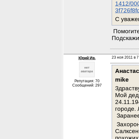
1412/00
3f726f8
С уваже
 Помогите
Подскажи
23 ноя 2011 в 7
Юрий Ив.
Анаста
mike
Репутация: 70
Сообщений: 297
Здраств
Мой дед
24.11.1
городе.
 Заране
 Захорон
Салксен
похожих