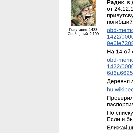
Радик
, в
от 24.12.
привутсву
погибший 
obd-memor
Репутация: 1428
Сообщений: 2.109
1422/000
9e6fe730
На 14-ой 
obd-memor
1422/000
6d6a6625
Деревня A
hu.wikiped
Проверил
паспорти
По списку
Если и бы
Ближайшие