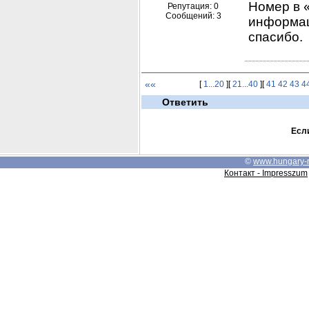
Номер в 
Репутация: 0
Сообщений: 3
информаци
спасибо.
««
[
1...20
][
21...40
][
41
42
43
4
Ответить
Если
©
www.hungary-
Контакт - Impresszum