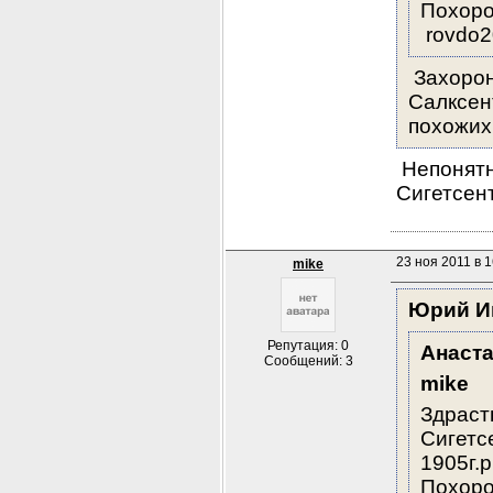
Похоро
 rovdo
 Захорон
Салксен
похожих
 Непонят
Сигетсен
23 ноя 2011 в 1
mike
Юрий И
Репутация: 0
Анаст
Сообщений: 3
mike
Здраств
Сигет
1905г.
Похоро