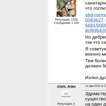
санитарно
что госпи
obd-memor
0083627-
Репутация: 1428
Сообщений: 2.109
6681/000
8cf93b42
Но дебрец
так что с
Я советую
военно-м
Тем более
должен бы
Излил душ
12 дек 2011 в 2
Amely_Arges
Здравству
существо
на один д
Репутация: 0