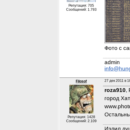
Репутация: 705
Сообщений: 1.793
Фото с са
info@hun
27 дек 2011 в 1
Filosof
roza910
,
город Ха
www.photo
Остальные
Репутация: 1428
Сообщений: 2.109
Излил душ