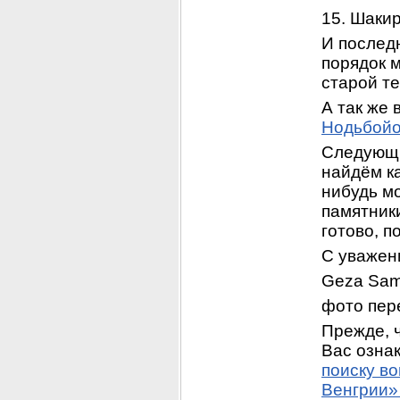
15. Шаки
И последн
порядок м
старой те
А так же в
Нодьбой
Следующи
найдём к
нибудь мо
памятники
готово, 
С уважен
Geza Samu
фото пер
Прежде, ч
Вас ознак
поиску в
Венгрии»