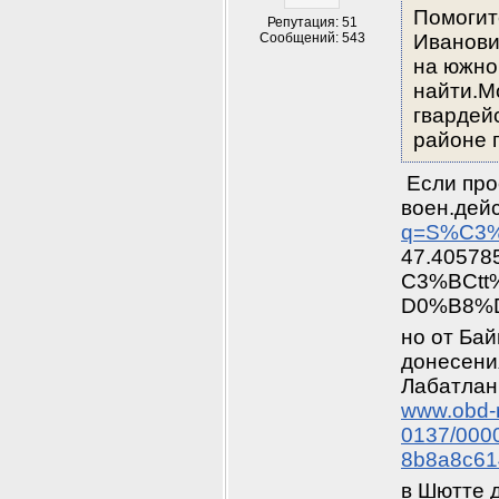
Помогит
Репутация: 51
Сообщений: 543
Иванович
на южной
найти.М
гвардейс
районе г
 Если про
воен.дей
q=S%C3%
47.40578
C3%BCt
D0%B8%D
но от Бай
донесения
www.obd-m
0137/000
8b8a8c61
в Шютте д