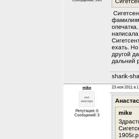
Сообщений: 543
Сигетсе
 Сигетсе
фамилиям
опечатка,
написала.
Сигетсент
ехать. Но
другой да
дальний 
sharik-sh
23 ноя 2011 в 1
mike
Анаста
Репутация: 0
mike
Сообщений: 3
Здраств
Сигет
1905г.