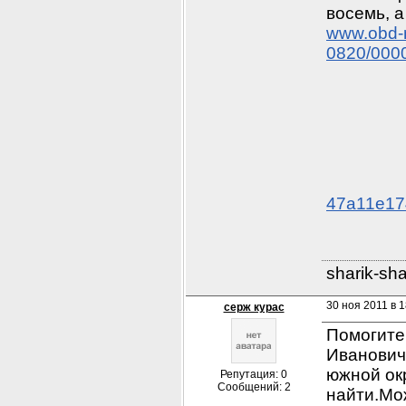
www.obd-m
0820/000
47a11e17
sharik-sh
30 ноя 2011 в 1
серж курас
Помогите
Иванович,
южной окр
Репутация: 0
Сообщений: 2
найти.Мо