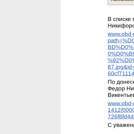
В списке
Никифор
www.obd-m
path=%
BD%D0%
0%D0%B
%92%D0
87.jpg&i
60cf7111
По донесе
Федор Ни
Викентьев
www.obd-m
1412/000
726f8fd4
С уважен