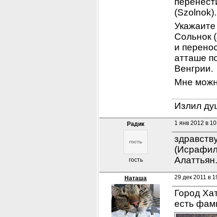
перенести
(Szolnok)
Укажаите 
Сольнок (
и перенос
атташе п
Венгрии.
Мне можно
Излил душ
1 янв 2012 в 10
Радик
здравств
(Исрафила
Алаттьян
гость
29 дек 2011 в 1
Наташа
Город Ха
есть фам