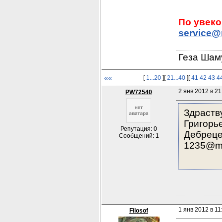
service@
Геза Шам
««
[
1...20
][
21...40
][
41
42
43
4
2 янв 2012 в 21
PW72540
Здраств
Григорь
Репутация: 0
Дебреце
Сообщений: 1
1235@ma
1 янв 2012 в 11
Filosof