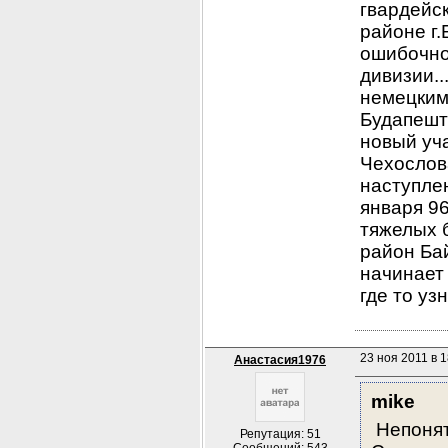
гвардейск
районе г.
ошибочно
дивизии..
немецким
Будапешт
новый уча
Чехослов
наступлен
января 96
тяжелых б
район Бай
начинает 
где то уз
23 ноя 2011 в 1
Анастасия1976
mike
 Непоня
Репутация: 51