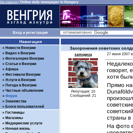
|
Online daily newspaper in Hungary
На главную
Вход
и
регистрация
Навигация
Новости Венгрии
Захоронения советских солд
Видео о Венгрии
27 июня 2007 в
samugeza
Фотогалерея Венгрии
Недалеко 
Статьи о Венгрии
Афиша
говорят, 
Фестивали Венгрии
хотя были
Услуги в Венгрии
Прямо нап
Погода в Венгрии
Частные объявления
Dunaföldv
Репутация: 10
Сообщений: 21
Форум
произошл
Знакомства
советские
Блоги пользователей
советски
Гостиницы
страны в 
Магазины
Медицинские услуги
На фото в
Ночная жизнь
удовлетв