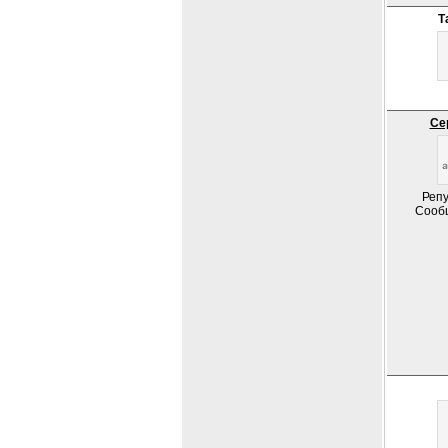
Т
Се
Репу
Сооб