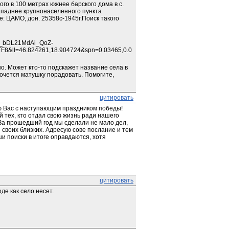
го в 100 метрах южнее барского дома в с. 
паднее крупнонаселенного пункта 
: ЦАМО, дон. 25358с-1945г.Поиск такого 
_bDL21MdAi_QoZ-
&ll=46.824261,18.904724&spn=0.03465,0.0
. Может кто-то подскажет название села в 
хочется матушку порадовать. Помогите, 
цитировать
 Вас с наступающим праздником победы! 
тех, кто отдал свою жизнь ради нашего 
За прошедший год мы сделали не мало дел, 
 своих близких. Адресую сове послание и тем 
 поиски в итоге оправдаются, хотя 
цитировать
де как село несет.