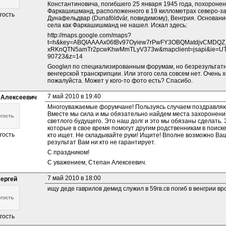
Константиновича, погибшего 25 января 1945 года, похоронено
Фаркашишманд, расположенного в 19 киллометрах северо-за
гость
Дунафельдвар (Dunaföldvár, повидимому), Венгрия. Основание
села как Фаркашишманд не нашел. Искал здесь:
http://maps.google.com/maps?
t=h&key=ABQIAAAAx06tBv97Oyiew7rPwFY3OBQMatdjvCMDQZ
xRKnQTN5amTr2pcwKhwMmTLyV373w&mapclient=jsapi&ie=UTF8
90723&z=14
Googlил по специализированным форумам, но безрезультатно
венгерской транскрипции. Или этого села совсем нет. Очень 
пожалуйста. Может у кого-то фото есть? Спасибо.
7 май 2010 в 19:40
 Алексеевич
Многоуважаемые форумчане! Пользуясь случаем поздравляю
Вместе мы сила и мы обязательно найдем места захоронений 
светлого будущего. Это наш долг и это мы обязаны сделать. 
которые в свое время помогут другим родственникам в поиске
гость
кто ищет. Не складывайте руки! Ищите! Вполне возможно Ваши
результат Вам ни кто не гарантирует.
С праздником!
С уважением, Степан Алексеевич.
7 май 2010 в 18:00
сергей
ищу деде гаврилов демид служил в 59гв.св погиб в венгрии вро
гость