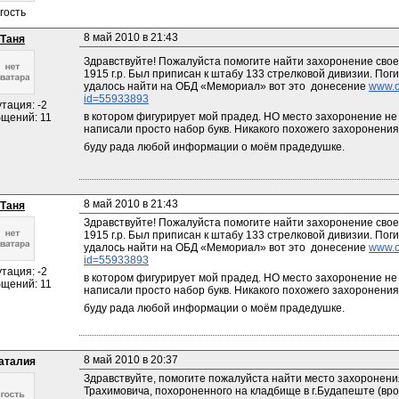
гость
8 май 2010 в 21:43
Таня
Здравствуйте! Пожалуйста помогите найти захоронение свое
1915 г.р. Был приписан к штабу 133 стрелковой дивизии. Погиб
удалось найти на ОБД «Мемориал» вот это  донесение 
www.o
id=55933893
тация: -2
в котором фигурирует мой прадед. НО место захоронение не п
щений: 11
написали просто набор букв. Никакого похожего захоронения в 
буду рада любой информации о моём прадедушке.
8 май 2010 в 21:43
Таня
Здравствуйте! Пожалуйста помогите найти захоронение свое
1915 г.р. Был приписан к штабу 133 стрелковой дивизии. Погиб
удалось найти на ОБД «Мемориал» вот это  донесение 
www.o
id=55933893
тация: -2
в котором фигурирует мой прадед. НО место захоронение не п
щений: 11
написали просто набор букв. Никакого похожего захоронения в 
буду рада любой информации о моём прадедушке.
8 май 2010 в 20:37
аталия
Здравствуйте, помогите пожалуйста найти место захоронени
Трахимовича, похороненного на кладбище в г.Будапеште (вро