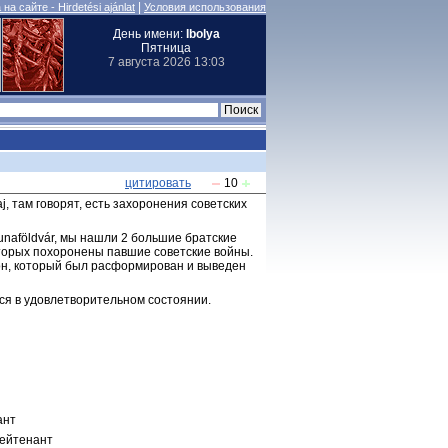
|
на сайте - Hirdetési ajánlat
Условия использования
День имени:
Ibolya
Пятница
7 августа 2026 13:03
цитировать
10
j, там говорят, есть захоронения советских 
naföldvár, мы нашли 2 большие братские 
оторых похоронены павшие советские войны. 
зон, который был расформирован и выведен 
тся в удовлетворительном состоянии.
ант
лейтенант