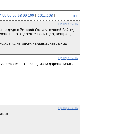
»»
4
95
96
97
98
99
100
][
101...108
]
цитировать
 прадеда в Великой Отечечтвенной Войне, 
огила его в деревне Политцер, Венгрия, 
ть она была как-то переименована? не 
цитировать
 Анастасия… С праздником дорогие мои! С 
цитировать
евича