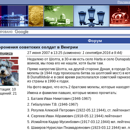
Реклама 
Форум
оронения советских солдат в Венгрии
27 июня 2007 в 13:25 
(изменено: 1 сентября 2016 в 9:44)
mugeza
Недалеко от Шолта, в 30-и км есть село Harta и село Dunapata
воинов, мы пока его не нашли, хотя были там.
Прямо напротив Шолта, на другой стороне Дуная, в городе Du
могилы (в 1944 году произошла битва за шолтский мост) в к
В Dunaföldvár-е в своё время располагался советский гарни
из страны в 1990-х годах.
На фото видно, что есть 2 братские могилы, которые находя
тация: 10
Имена и фамилии павших, которые можно прочитать:
щений: 21
1. Батаев Иван Никитович (1946-1967)
2. Гибалуллин Т.В. (1946-1967)
3. Рогулев Алексей Петрович (1922-05.12.1944), ст. лейтенант
4. Сергеев Иван Абрамович (1918-05.12.1944) лейтенант
5. Исмайлов Кадар Мусинбович (1917-03.12.1944) мл. лейтен
6. Шакиров Нурислан Пнамадоянович (1923-03.12.1944) мл. 