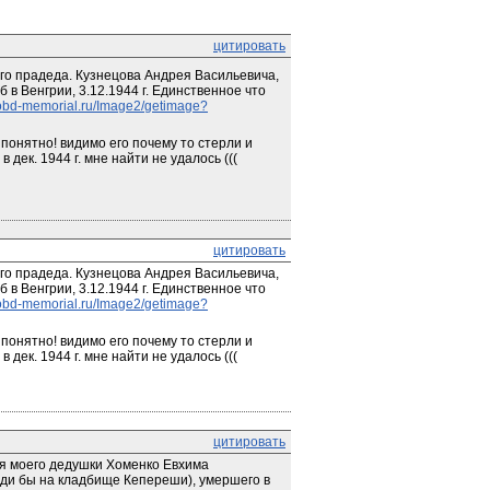
цитировать
го прадеда. Кузнецова Андрея Васильевича, 
 в Венгрии, 3.12.1944 г. Единственное что 
bd-memorial.ru/Image2/getimage?
онятно! видимо его почему то стерли и 
дек. 1944 г. мне найти не удалось (((
цитировать
го прадеда. Кузнецова Андрея Васильевича, 
 в Венгрии, 3.12.1944 г. Единственное что 
bd-memorial.ru/Image2/getimage?
онятно! видимо его почему то стерли и 
дек. 1944 г. мне найти не удалось (((
цитировать
я моего дедушки Хоменко Евхима 
ди бы на кладбище Кепереши), умершего в 