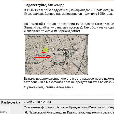
 Здравствуйте, Александр.
В 19 км к северо-западу от н.п. Дюнафюлдвар (Dunaföldvár) в 
(Мезофалва). Данное наименование он получил с 1950 года, 
На немецкой карте австро-венгрии 1910 года он так и обознач
Sismand psz. (Psz. — означает пустошь). Там обозначены од
и являются тем самым барским домом.
Выражу предположение, что это и есть искомое место нахожд
захоронений в Мезофалва пока не представляется возможны
С уважением, Степан Алексеевич.
7 май 2010 в 23:33
r Pashkovskiy
Участников форума с Великим Праздником, 65-летием Побед
 Я, Пашковский Александр из Казахстана, ищу могилу своего 