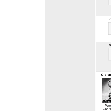
r
Степа
Репу
Сооб