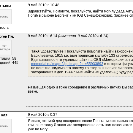
9 май 2010 в 10:48
атьяна
Здравствуйте. Помогите, пожалуйста, найти могилу деда Алту
Погиб в районе Бергент 7 км ЮВ Секешфехервар. Заранее спас
гость
9 май 2010 в 6:14 
(изменено: 9 май 2010 в 6:14)
ргей Пл.
Таня 
Здравствуйте! Пожалуйста помогите найти захоронени
Васильевича, 1915 г.р. Был приписан к штабу 133 стрелковой
тация: 58
Единственное что удалось найти на ОБД «Мемориал» вот э
щений: 445
memorial.ru/Image2/getimage?id=55933893
 в котором фигур
не понятно! видимо его почему то стерли и написали просто
захоронения в дек. 1944 г. мне найти не удалось ((( буду
Размещая одно и тоже сообщение в различных ветках Вы засо
ветке.
9 май 2010 в 0:37
оля
Я знаю, что мой дед похоронен возле Пешта, место называетс
точно не скажу.Я знаю что захоронение есть нам показывали 
уже не могу.