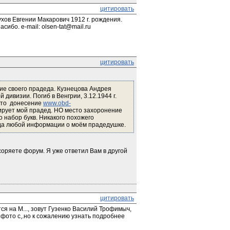
цитировать
хов Евгении Макарович 1912 г. рождения. 
ибо. e-mail: olsen-tat@mail.ru
цитировать
е своего прадеда. Кузнецова Андрея 
 дивизии. Погиб в Венгрии, 3.12.1944 г. 
то  донесение 
www.obd-
ирует мой прадед. НО место захоронение 
 набор букв. Никакого похожего 
 рада любой информации о моём прадедушке.
ряете форум. Я уже ответил Вам в другой 
цитировать
я на М..., зовут Гузенко Василий Трофимыч, 
фото с,.но к сожалению узнать подробнее 