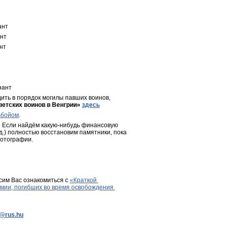
ант
ант
нт
нант
ить в порядок могилы павших воинов, 
ветских воинов в Венгрии»
здесь
ьбойом
.
 Если найдём какую-нибудь финансовую 
д.) полностью восстановим памятники, пока 
фотографии.
сим Вас ознакомиться с 
«Краткой 
мии, погибших во время освобождения 
e@rus.hu