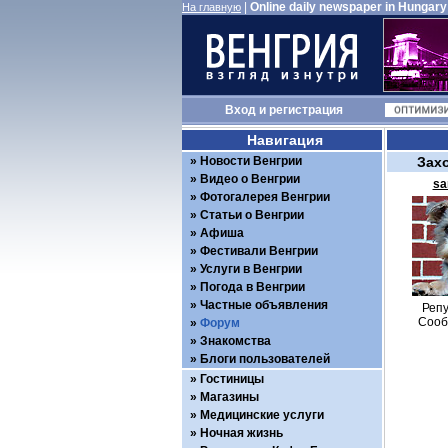
|
Online daily newspaper in Hungary
На главную
Вход
и
регистрация
Навигация
Новости Венгрии
Зах
Видео о Венгрии
sa
Фотогалерея Венгрии
Статьи о Венгрии
Афиша
Фестивали Венгрии
Услуги в Венгрии
Погода в Венгрии
Частные объявления
Репу
Сооб
Форум
Знакомства
Блоги пользователей
Гостиницы
Магазины
Медицинские услуги
Ночная жизнь