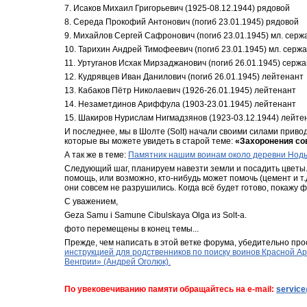
7. Исаков Михаил Григорьевич (1925-08.12.1944) рядовой
8. Середа Прокофий Антонович (погиб 23.01.1945) рядовой
9. Михайлов Сергей Сафронович (погиб 23.01.1945) мл. серж
10. Тарихин Андрей Тимофеевич (погиб 23.01.1945) мл. серж
11. Уртуганов Исхак Мирзаджанович (погиб 26.01.1945) сержа
12. Кудрявцев Иван Данилович (погиб 26.01.1945) лейтенант
13. Кабаков Пётр Николаевич (1926-26.01.1945) лейтенант
14. Незаметдинов Ариффула (1903-23.01.1945) лейтенант
15. Шакиров Нурислам Нигмадзянов (1923-03.12.1944) лейте
И последнее, мы в Шолте (Solt) начали своими силами привод
которые вы можете увидеть в старой теме: 
«Захоронения со
А так же в теме: 
Памятник нашим воинам около деревни Нод
Следующий шаг, планируем навезти земли и посадить цветы.
помощь, или возможно, кто-нибудь может помочь (цемент и т.
они совсем не разрушились. Когда всё будет готово, покажу 
С уважением,
Geza Samu i Samune Cibulskaya Olga из Solt-а.
фото перемещены в конец темы...
Прежде, чем написать в этой ветке форума, убедительно про
инструкцией для родственников по поиску воинов Красной Ар
Венгрии» (Андрей Оголюк).
По увековечиванию памяти обращайтесь на e-mail: 
servic