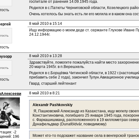
госпитале от ранения 14.09.1945 года.
Родился в с.Патюты Черниговской области, Козелецкого райо
гость
Очень хотелось бы знать есть ли его могила и в каком она со
8 май 2010 в 15:14
сергей
Ищу информацию о моем деде ст. сержанте Глухове Иване Про
24.12.1944г.
гость
8 май 2010 в 13:28
oysopp
Здравствуйте, помогите пожалуйста найти место захоронени
20 марта 1945г. в п.Верешхель.
Родился в с.Борщёвка Читинской области, в 1922 г.(настоящи
прибавить себе 2 года), закончил Тулун.Авиационное училищ
гость
Гвард. старший лейтенант
8 май 2010 в 8:21
нАлексееви
Alexandr Pashkovskiy
 Я, Пашковский Александр из Казахстана, ищу могилу своег
Константиновича, погибшего 25 января 1945 года, похороне
с. Фаркашишманд, расположенного в 19 киллометрах север
Дунафельдвар (Dunaföldvár, повидимому)
тация: -2
Может кто-то подскажет название села в венгерской транск
щений: 196