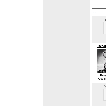
««
Степа
Репу
Сооб
С