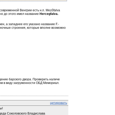
современной Венгрии есть н.п. Mezőfalva 
но до этого имел название 
Hercegfalva.
ен, а западнее его указано название F.-
иночные строения, которые вполне возможно 
ение барского двора. Проверить наличе 
м в виду загруженности ОБД Мемориал.
цитировать
ы!
деда Соколовского Владислава 