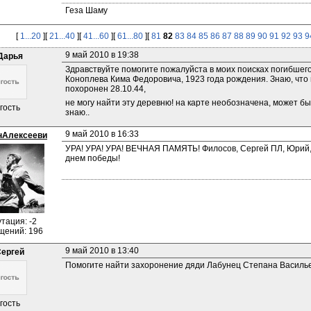
Геза Шаму
[
1...20
][
21...40
][
41...60
][
61...80
][
81
82
83
84
85
86
87
88
89
90
91
92
93
9
9 май 2010 в 19:38
Дарья
Здравствуйте помогите пожалуйста в моих поисках погибшего
Коноплева Кима Федоровича, 1923 года рождения. Знаю, что м
похоронен 28.10.44,
не могу найти эту деревню! на карте необозначена, может бы
гость
знаю..
9 май 2010 в 16:33
нАлексееви
УРА! УРА! УРА! ВЕЧНАЯ ПАМЯТЬ! Филосов, Сергей ПЛ, Юрий,
днем победы!
тация: -2
щений: 196
9 май 2010 в 13:40
ергей
Помогите найти захоронение дяди Лабунец Степана Василь
гость