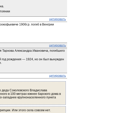
на.
стоянии
цитировать
кофьевиче 1906г.р. погиб в Венгрии 
цитировать
я Тархова Александра Ивановича, погибшего 
й год рождения — 1924, но он был вынужден 
е.
цитировать
о деда Соколовского Владислава 
ного в 100 метрах южнее барского дома в 
о-западнее крупнонаселенного пункта 
рипции. Или этого села совсем нет.