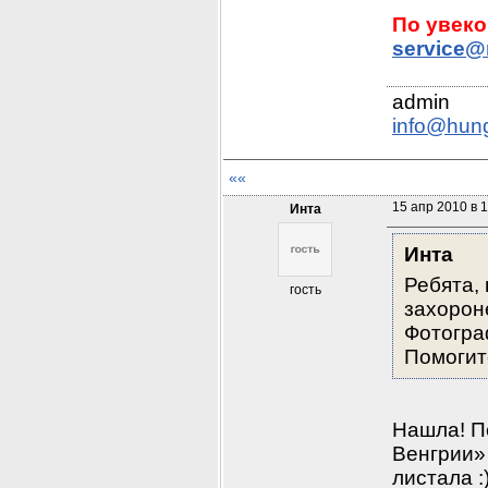
service@
info@hun
««
15 апр 2010 в 
Инта
Инта
Ребята,
гость
захороне
Фотогра
Помогит
Нашла! П
Венгрии»
листала :