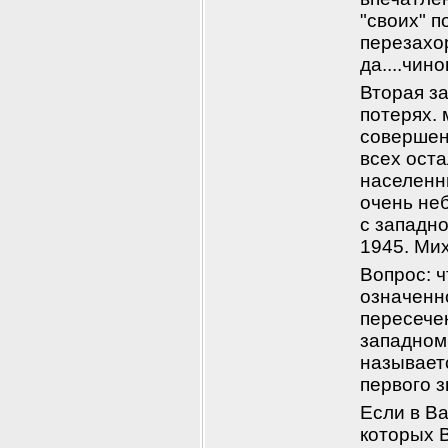
"своих" 
перезахор
да....чино
Вторая за
потерях. 
совершен
всех ост
населенн
очень неб
с западно
1945. Ми
Вопрос: ч
означенно
пересечен
западном 
называетс
первого з
Если в В
которых В