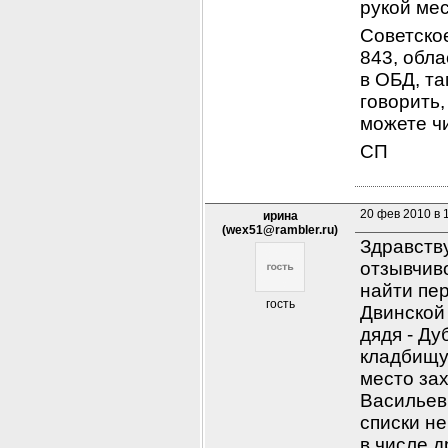
рукой мес
Советско
843, обла
в ОБД, та
говорить,
можете чи
СП
20 фев 2010 в 
ирина
(wex51@rambler.ru)
Здравств
отзывчив
найти пе
гость
Двинской 
дядя - Ду
кладбищу 
место за
Васильеви
списки не
в числе д