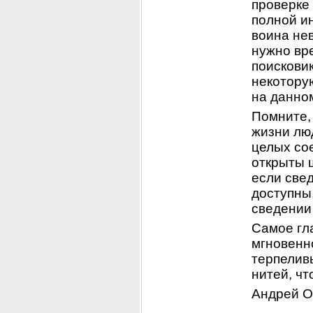
проверке 
полной и
воина нев
нужно вр
поисковик
некотору
на данно
Помните, 
жизни люд
целых со
открыты 
если све
доступны,
сведении
Самое гла
мгновенно
терпелив
нитей, чт
Андрей О