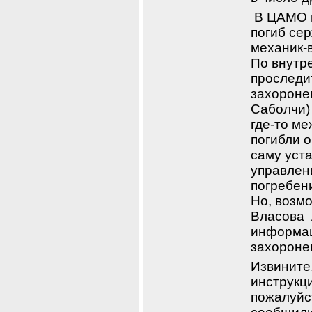
 В ЦАМО в
погиб се
механик-
По внутр
проследит
захоронен
Саболчи) 
где-то ме
погибли о
саму уста
управлени
погребени
Но, возмо
Власова 
информаци
захороне
Извините,
инструкци
пожалуйст