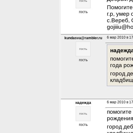
Помогите
гость
г.р, умер
с.Вереб, 
gojiiiu@h
6 мар 2010 в 1
kundasva@rambler.ru
надежд
помогит
гость
года ро
город де
кладбищ
6 мар 2010 в 1
надежда
помогите 
рождения 
гость
город деб