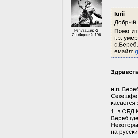
Iurii
Добрый 
Помогит
Репутация: -2
Сообщений: 196
г.р, уме
с.Вереб,
емайл: 
g
Здравству
н.п. Вере
Секешфехе
касается
1. в ОБД 
Вереб где
Некоторые
на русски