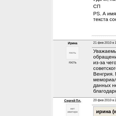
СП
PS. А имя
текста с
21 фев 2010 в 
Ирина
Уважаемы
обращени
из-за чег
гость
советског
Венгрия. 
мемориал,
данных не
благодар
20 фев 2010 в 2
Сергей Пл.
ирина (