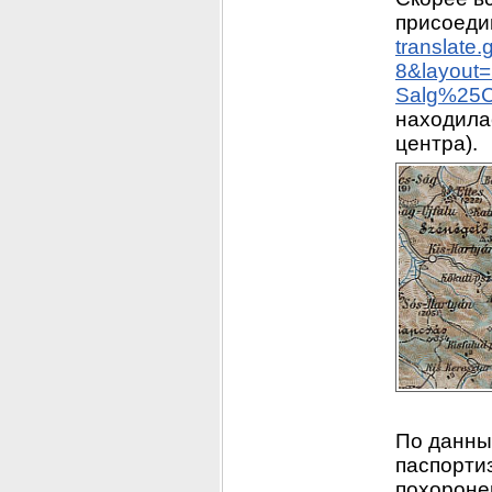
translate
8&layout
Salg%25C
находилас
центра).
По данны
паспорти
похороне