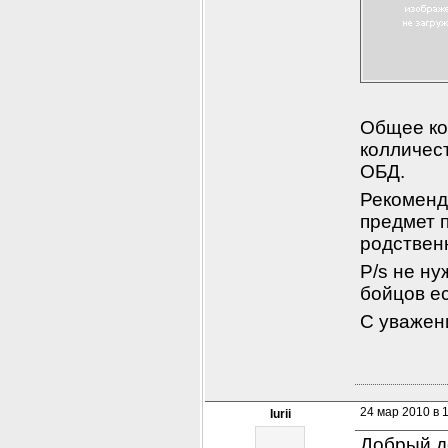
Общее ко
колличес
ОБД.
Рекоменду
предмет п
родствен
P/s не ну
бойцов е
С уважен
24 мар 2010 в 
Iurii
Добрый д