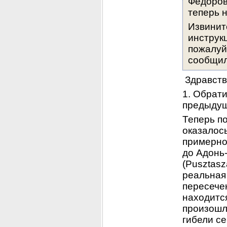
Федоров
теперь 
Извините
инструкц
пожалуйс
сообщил
 Здравств
1. Обрати
предыдущи
Теперь по
оказалось
примерно 
до Адонь
(Pusztasz
реальная 
пересечен
находится
произошл
гибели с