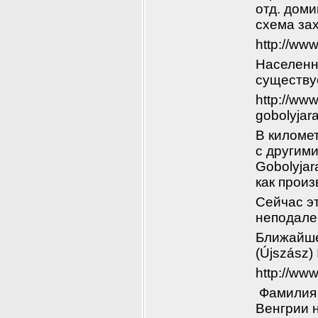
отд. доми
схема за
http://ww
Населенно
существуе
http://ww
gobolyjar
В километ
с другими
Gobolyjar
как прои
Сейчас э
неподалек
Ближайшее
(Újszász)
http://ww
 Фамилия
Венгрии н