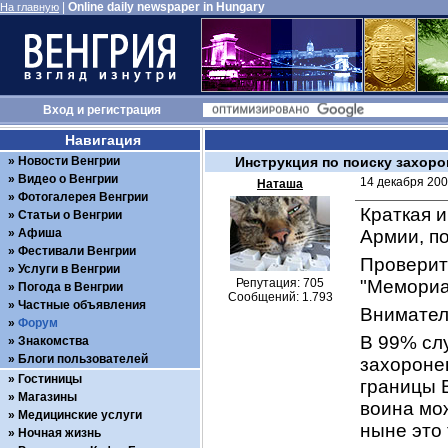
|
Online daily newspaper in Hungary
На главную
Вход
и
регистрация
Навигация
Новости Венгрии
Инструкция по поиску захоро
Видео о Венгрии
14 декабря 200
Наташа
Фотогалерея Венгрии
Краткая и
Статьи о Венгрии
Афиша
Армии, п
Фестивали Венгрии
Проверит
Услуги в Венгрии
Репутация: 705
"Мемориа
Погода в Венгрии
Сообщений: 1.793
Частные объявления
Вниматель
Форум
В 99% слу
Знакомства
Блоги пользователей
захоронен
Гостиницы
границы В
Магазины
воина мо
Медицинские услуги
ныне это 
Ночная жизнь