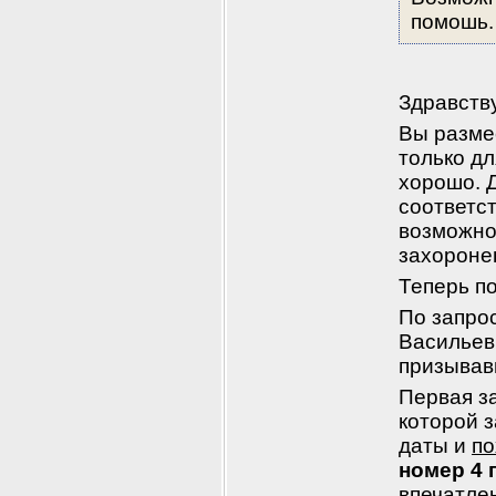
помошь.
Здравств
Вы разме
только дл
хорошо. Д
соответс
возможнос
захороне
Теперь по
По запрос
Васильеви
призывавш
Первая за
которой з
даты и 
по
номер 4 п
впечатлен