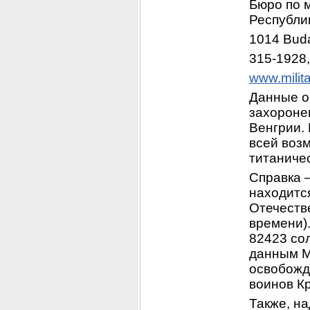
Бюро по 
Республик
1014 Budap
315-1928,
www.milita
Данные о
захоронен
Венгрии. 
всей возм
титаничес
Справка 
находитс
Отечеств
времени).
82423 сол
данным М
освобожд
воинов К
Также, на