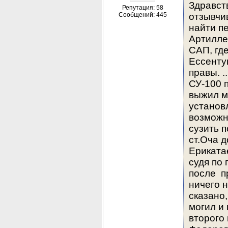
Здравст
Репутация: 58
Сообщений: 445
отзывчи
найти п
Артиллер
САП, где
Ессенту
правы. .
СУ-100 
выжил м
установ
возможн
сузить п
ст.Оча д
Ерикатае
судя по 
после  п
ничего н
сказано,
могил и 
второго