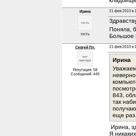
кладбище
21 фев 2010 в 
Ирина
Здравств
Поняла, б
гость
Большое 
21 фев 2010 в 
Сергей Пл.
Ирина
Уважаем
Репутация: 58
Сообщений: 445
неверно
компьюте
посмотр
843, обл
так наби
получаю 
еще раз
 Ирина, з
Я никаких