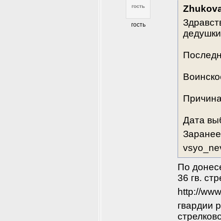
Zhukov
Здравств
гость
дедушки
Последн
Воинско
Причина
Дата вы
Заранее
vsyo_ne
По донесе
36 гв. ст
http://ww
гвардии р
стрелково