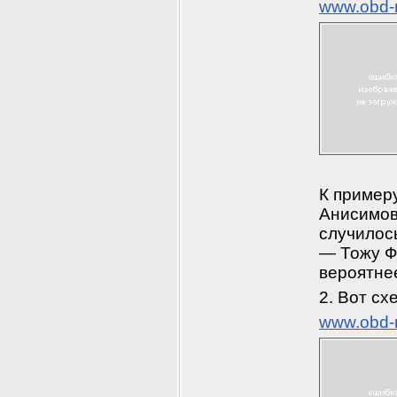
www.obd-
К примеру
Анисимов 
случилось
— Тожу Ф.
вероятнее
2. Вот сх
www.obd-