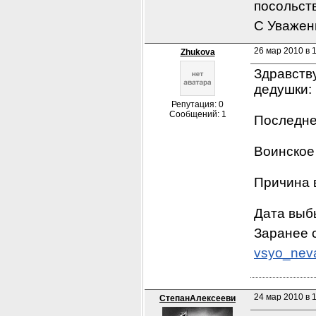
посольст
С Уважен
26 мар 2010 в 
Zhukova
Здравству
дедушки:
Репутация: 0
Сообщений: 1
Последне
Воинское 
Причина 
Дата выб
Заранее 
vsyo_nev
24 мар 2010 в 1
СтепанАлексееви