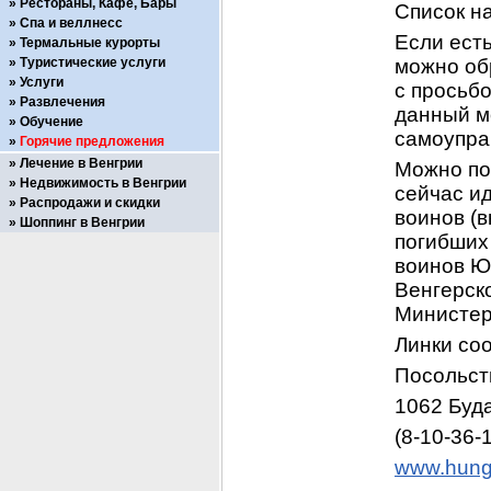
Рестораны, Кафе, Бары
Список на
Спа и веллнесс
Если есть
Термальные курорты
Туристические услуги
можно обр
Услуги
с просьбо
Развлечения
данный м
Обучение
самоупра
Горячие предложения
Лечение в Венгрии
Можно поп
Недвижимость в Венгрии
сейчас и
Распродажи и скидки
воинов (
Шоппинг в Венгрии
погибших 
воинов ЮГ
Венгерск
Министер
Линки со
Посольст
1062 Буда
(8-10-36-
www.hunga