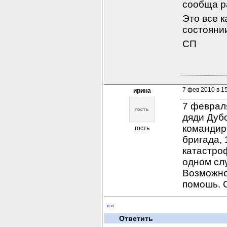
сообща р
Это все к
состояни
СП
7 фев 2010 в 1
ирина
7 феврал
дяди Дубо
командир
гость
бригада, 
катастроф
одном слу
Возможно 
помошь. 
««
Ответить