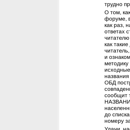
трудно п
О том, ка
форуме, в
как раз, 
ответах с
читателю 
как таки
читатель,
и ознако
методику 
исходные 
названия 
ОБД пост
совпадени
сообщит 
НАЗВАНИЮ
населенны
до списка
номеру з
Удачи, на