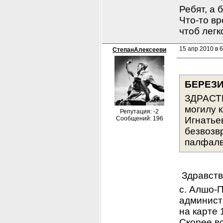
Ребят, а 
Что-то вр
чтоб лег
15 апр 2010 в 6
СтепанАлексееви
БЕРЕЗ
ЗДРАСТВ
могилу 
Репутация: -2
Сообщений: 196
Игнатьев
безвозв
палфалв
 Здравств
с. Алшо-
администр
на карте 
Скорее в