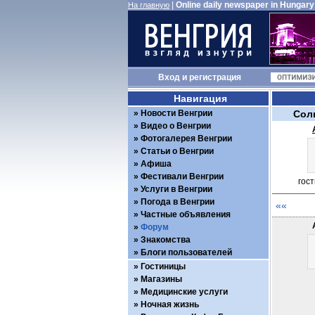
|
Online daily newspaper in Hungary
На главную
Вход
и
регистрация
Навигация
Новости Венгрии
Сол
Видео о Венгрии
Фотогалерея Венгрии
Статьи о Венгрии
Афиша
Фестивали Венгрии
гос
Услуги в Венгрии
Погода в Венгрии
««
Частные объявления
Форум
Знакомства
Блоги пользователей
Гостиницы
Магазины
Медицинские услуги
Ночная жизнь