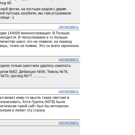
под 40.
ской фотки, на пустыре рядом с двумя 
й пустырь загубили, мы там устраивали 
обще :-)
цитировать
ядка 144000 военнослужащих. В Польше 
иходится. В Чехословакии и то больше 
ичество школ, это не главное, на период 
ишь, точно не помню. Это со всего гарнизона 
цитировать
одних только школ мне удалось накопать:
ргом №82, Дебрецен №56, Текель №78, 
Цеглед №?? ...............
цитировать
л может кому-то мысль такая светлая в 
ганизовать. Хотя Группа (ЮГВ) была 
ретически такой сайт был бы интересен 
енгрии и любит эту страну.
цитировать