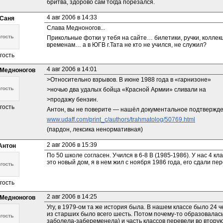
бритва, здорово сам тогда порезался.
4 авг 2006 в 14:33
Саня
Слава Медноногов...
Прикольные фотки у тебя на сайте… билетики, ручки, коллек
временам… а в ЮГВ г.Тата не кто не учился, не служил?
гость
4 авг 2006 в 14:01
Медноногов
>Относительно взрывов. В июне 1988 года в «гарнизоне»
>ночью два удалых бойца «Красной Армии» сливали на
>продажу бензин.
гость
Антон, вы не поверите — нашёл документальное подтверждени
www.udaff.com/print_c/authors/trahmatolog/50769.html
(пардон, лексика ненормативная)
2 авг 2006 в 15:39
Антон
По 50 школе согласен. Учился в 6-8 В (1985-1986). У нас 4 кл
это новый дом, я в нем жил с ноября 1986 года, его сдали пе
гость
2 авг 2006 в 14:25
Медноногов
Угу, в 1979-ом та же история была. В нашем классе было 24 ч
из старших было всего шесть. Потом почему-то образовалась
заболела-забеременела) и часть классов перевели во вторую 