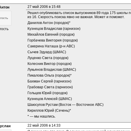
27 май 2006 в 15:48
Антон
Решил опубликовать список выпускников 89 года 175 школы по
из 16. Скорость поиска явно не важная. Может и поможет.
Данилов Антон (городок)*
Кузнецов Владислав (гарнизон)
гость
Михайлов Евгений (городок)
Горбачева Виктория (городок)
Сакерина Наташа (р-н АВС)
Сычев Эдуард (ШМАС)
Луценко Света (городок)
Колесник Виктор (городок)
Лукьянов Владислав (ШМАС)
Пикалова Ольга (городок)*
Бахман Сергей (гарнизон)
Грабовар Света (гарнизон)
Гольцев Юрий (городок)
Кузнецов Алексей (ШМАС)
Шаюсупов Рустам (Восток — Восточное АВС)
Кириллов Юрий (Сечень)*
* — мы нашлись.
22 май 2006 в 14:33
услан