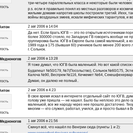
три-четыре параллельных класса и некоторые были человек 
гость
p.s. если я правильно понял из местных разговоров и космиче
жилыми домами напротив школы построили третий. Иехх, тако
войны воздушных змеев, искали мифических тарантулов, и во
2 авг 2006 в 14:04
Антон
Да нет. Если брать ЮГВ — это по открытым исчточникам пор
более 300000 стояло, по Западную ГВ говорить вообще не пр
группировка была. ЮГВ в Европе была самой маленькой, а кол
1989 года в 175 (бывшая 60) учеников было менее 200 всего л
гость
г. Сольнок.
2 авг 2006 в 13:28
Медноногов
Я тоже думал, что ЮГВ была маленькой. Но вот какой список 
Будапешт №50/179, №7(Посольство), Сольнок №60/175, Эсте
Калоча №90, Веспрем №116, Кечкемет №64, Секешфехервар №70, 
Думаю, он далеко не полный..
гость
2 авг 2006 в 4:23
Антон
В свое время искал в интернете отдельный сайт по ЮГВ, дума
голову уже пришла — не нашел. Было бы неплохо это дело ор
маленькой, все же народу через нее прошло достаточно. Тео
многим — кто служил, работал, учился, да и просто бывал в В
гость
1 авг 2006 в 21:56
Медноногов
Скинул всё, что нашёл по Венгрии сюда (пункты 1 и 2):