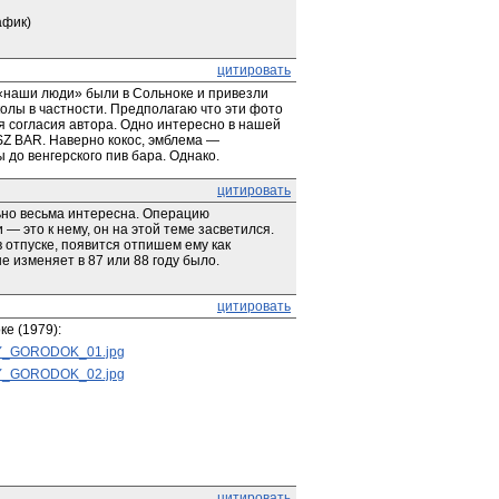
афик)
цитировать
«наши люди» были в Сольноке и привезли 
олы в частности. Предполагаю что эти фото 
я согласия автора. Одно интересно в нашей 
Z BAR. Наверно кокос, эмблема — 
 до венгерского пив бара. Однако.
цитировать
ьно весьма интересна. Операцию 
 это к нему, он на этой теме засветился. 
 отпуске, появится отпишем ему как 
е изменяет в 87 или 88 году было.
цитировать
ке (1979):
NNY_GORODOK_01.jpg
NNY_GORODOK_02.jpg
цитировать