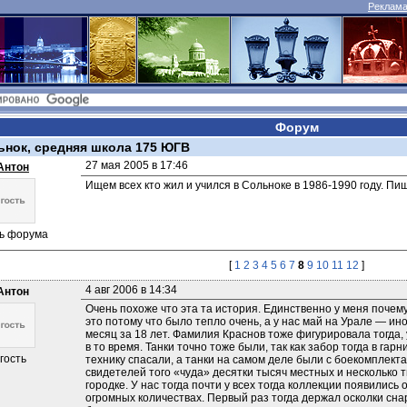
Реклама 
Форум
ьнок, средняя школа 175 ЮГВ
27 мая 2005 в 17:46
Антон
Ищем всех кто жил и учился в Сольноке в 1986-1990 году. Пи
ть форума
[
1
2
3
4
5
6
7
8
9
10
11
12
]
4 авг 2006 в 14:34
Антон
Очень похоже что эта та история. Единственно у меня почему-
это потому что было тепло очень, а у нас май на Урале — ино
месяц за 18 лет. Фамилия Краснов тоже фигурировала тогда, 
в то время. Танки точно тоже были, так как забор тогда в гарн
гость
технику спасали, а танки на самом деле были с боекомплект
свидетелей того «чуда» десятки тысяч местных и несколько т
городке. У нас тогда почти у всех тогда коллекции появились 
огромных количествах. Первый раз тогда держал осколки сна