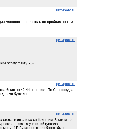
цитировать
ция машинок… :) настольгия пробила по тем 
цитировать
е этому факту :-)))
цитировать
асса было по 42-44 человека. По Сольноку да 
ред нами буквально.
цитировать
еловека, и он считался большим. В каком-то 
 резкая нехватка учителей (уехала-
смену :-) В Будапеште, наоборот, было по 