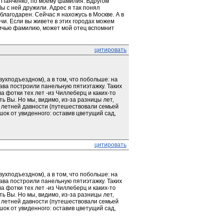
 Панченко, по моему фамилия. Вдругом 
ы с ней дружили. Адрес я так понял 
агодарен. Сейчас я нахожусь в Москве. А в 
чи. Если вы живете в этих городах можем 
ичью фамилию, может мой отец вспомнит 
цитировать
ухподъездном), а в том, что побольше: на 
ва построили панельную пятиэтажку. Таких 
 фотки тех лет -из Чиллеберц и каких-то 
 Вы. Но мы, видимо, из-за разницы лет, 
 летней давности (путешествовали семьей 
ок от увиденного: оставив цветущий сад, 
цитировать
ухподъездном), а в том, что побольше: на 
ва построили панельную пятиэтажку. Таких 
 фотки тех лет -из Чиллеберц и каких-то 
 Вы. Но мы, видимо, из-за разницы лет, 
 летней давности (путешествовали семьей 
ок от увиденного: оставив цветущий сад, 