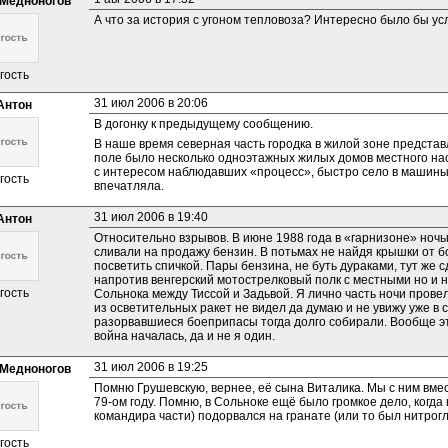
Медноногов
А что за история с угоном тепловоза? Интересно было бы ус
гость
31 июл 2006 в 20:06
Антон
В догонку к предыдущему сообщению.
В наше время северная часть городка в жилой зоне представл
поле было несколько одноэтажных жилых домов местного насе
с интересом наблюдавших «процесс», быстро село в машины и
гость
впечатляла.
31 июл 2006 в 19:40
Антон
Относительно взрывов. В июне 1988 года в «гарнизоне» ноч
сливали на продажу бензин. В потьмах не найдя крышки от б
посветить спичкой. Пары бензина, не буть дураками, тут же с
напротив венгерский мотострелковый полк с местными но и наш
гость
Сольнока между Тиссой и Задьвой. Я лично часть ночи прове
из осветительных ракет не видел да думаю и не увижу уже в 
разорвавшиеся боеприпасы тогда долго собирали. Вообще это
война началась, да и не я один.
31 июл 2006 в 19:25
Медноногов
Помню Грушевскую, вернее, её сына Виталика. Мы с ним вмест
79-ом году. Помню, в Сольноке ещё было громкое дело, когда
командира части) подорвался на гранате (или то был нитрог
гость