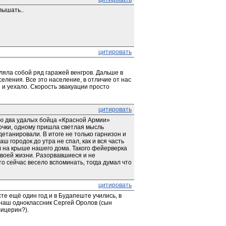
лышать..
цитировать
яла собой ряд гаражей венгров. Дальше в 
ления. Все это население, в отличие от нас 
 уехало. Скорость эвакуации просто 
цитировать
ью два удалых бойца «Красной Армии» 
очки, одному пришла светлая мысль 
детанировали. В итоге не только гарнизон и 
 городок до утра не спал, как и вся часть 
л на крыше нашего дома. Такого фейерверка 
своей жизни. Разорвавшиеся и не 
 сейчас весело вспоминать, тогда думал что 
цитировать
е ещё один год и в Будапеште учились, в 
 наш одноклассник Сергей Оролов (сын 
лицерин?).