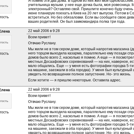
Я помню эти два дома. В одном из них жил мой одноклассник.
учительница музыки. у нее еще дочка была, моя ровесница. М
электронный? Оставляю свой. Пришлите конечно буду очень бл
июне планирую поехать в Киев на 20 лет выпуска. Потом в Со
гость
встретиться. Но без обязаловки. Если вы сообщите свою дев
ваших родителей. Он был замкомандира полка три года.
22 май 2006 в 9:28
Елена
Всем привет!
Отвчаю Руслану.
Мы жили не в том сером доме, который напротив магазина (дв
него торцом выходила казарма, параллельно ему позади спра
гость
домов было всего 2, насколько я помню. А еще — я посмотрела
местных Досаафовских соревнований — на них, наверное, есть
мало общались. Еще — у меня есть фотографии городка 5-ти
на машине, заезжали в оба городка). У меня был культурный ш
увидеть по возвращении полное запустение. Но- это жизнь.
Если хотите — я пришлю некоторые. Оставила адрес.
22 май 2006 в 9:28
Елена
Всем привет!
Отвчаю Руслану.
Мы жили не в том сером доме, который напротив магазина (дв
него торцом выходила казарма, параллельно ему позади спра
гость
домов было всего 2, насколько я помню. А еще — я посмотрела
местных Досаафовских соревнований — на них, наверное, есть
мало общались. Еще — у меня есть фотографии городка 5-ти
на машине, заезжали в оба городка). У меня был культурный ш
увидеть по возвращении полное запустение. Но- это жизнь.