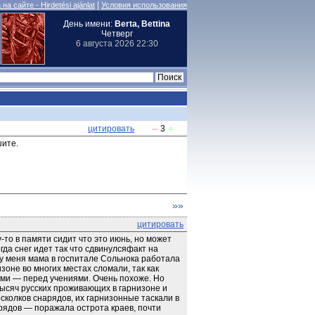
|
на сайте - Hirdetési ajánlat
Условия использования
День имени:
Berta, Bettina
Четверг
6 августа 2026 22:30
цитировать
3
шите.
»»
цитировать
то в памяти сидит что это июнь, но может 
гда снег идет так что сдвинулсяфакт на 
у меня мама в госпитале Сольнока работала 
изоне во многих местах сломали, так как 
ами — перед учениями. Очень похоже. Но 
ысяч русских проживающих в гарнизоне и 
осколков снарядов, их гарнизонные таскали в 
рядов — поражала острота краев, почти 