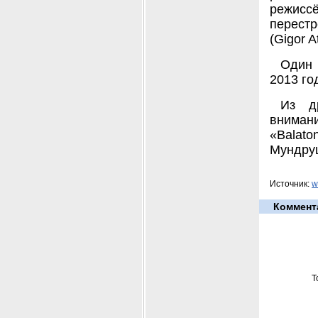
режисс
перестр
(Gigor At
Один 
2013 го
Из д
внимани
«Balat
Мундруц
Источник:
w
Коммент
Т