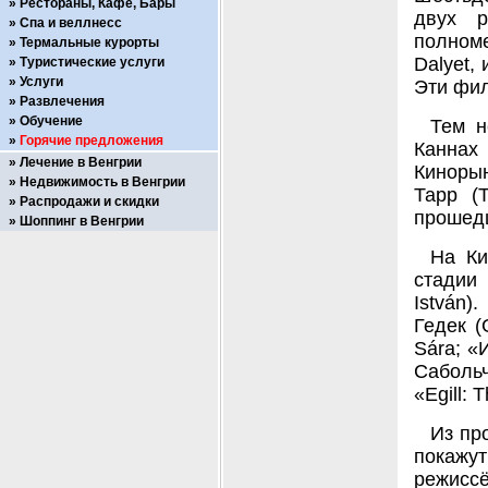
Рестораны, Кафе, Бары
двух р
Спа и веллнесс
полноме
Термальные курорты
Dalyet, 
Туристические услуги
Услуги
Эти фил
Развлечения
Обучение
Тем н
Горячие предложения
Каннах
Лечение в Венгрии
Кинорын
Недвижимость в Венгрии
Тарр (
Распродажи и скидки
прошед
Шоппинг в Венгрии
На Ки
стадии
István)
Гедек (
Sára; «
Сабольч
«Egill:
Из пр
покажу
режисс