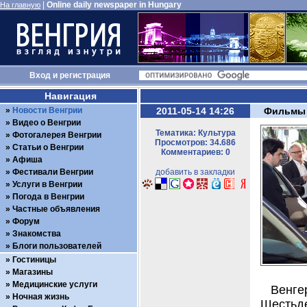
|
Online daily newspaper in Hungary
На главную
Вход
и
регистрация
Навигация
Новости Венгрии
2011-05-14 14:26
Фильмы 
Видео о Венгрии
Тематика: Культура
Фотогалерея Венгрии
Просмотров: 34.686
Статьи о Венгрии
Комментариев: 0
Афиша
Фестивали Венгрии
добавить в закладки
Услуги в Венгрии
Погода в Венгрии
Частные объявления
Форум
Знакомства
Блоги пользователей
Гостиницы
Магазины
Медицинские услуги
Венге
Ночная жизнь
Шестьде