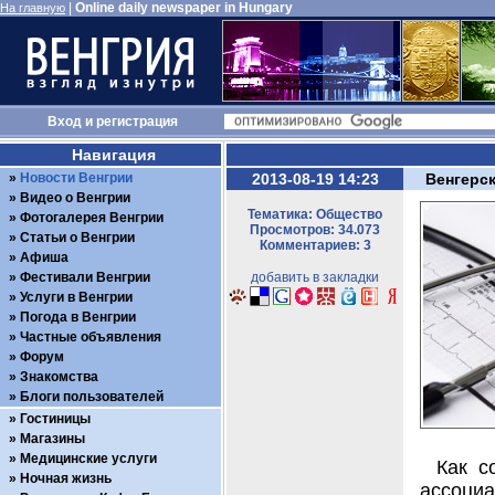
|
Online daily newspaper in Hungary
На главную
Вход
и
регистрация
Навигация
Новости Венгрии
2013-08-19 14:23
Венгерс
Видео о Венгрии
Тематика: Общество
Фотогалерея Венгрии
Просмотров: 34.073
Статьи о Венгрии
Комментариев: 3
Афиша
Фестивали Венгрии
добавить в закладки
Услуги в Венгрии
Погода в Венгрии
Частные объявления
Форум
Знакомства
Блоги пользователей
Гостиницы
Магазины
Медицинские услуги
Как с
Ночная жизнь
ассоциа