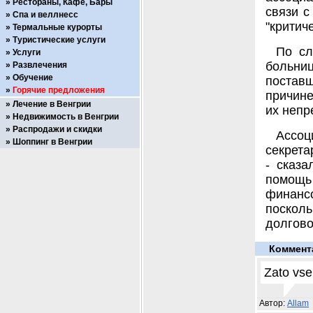
Рестораны, Кафе, Бары
связи с
Спа и веллнесс
"критич
Термальные курорты
Туристические услуги
По сл
Услуги
больни
Развлечения
Обучение
поставщ
Горячие предложения
причине
Лечение в Венгрии
их непр
Недвижимость в Венгрии
Распродажи и скидки
Ассоц
Шоппинг в Венгрии
секрета
- сказа
помощь
финанс
поскол
долгово
Коммент
Zato vse 
Автор:
Allam