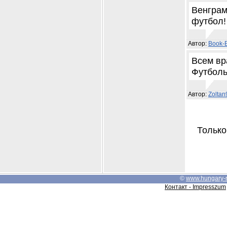
Венграм
футбол!
Автор:
Book-
Всем вр
Футболь
Автор:
Zolta
Только
©
www.hungary-
Контакт - Impresszum