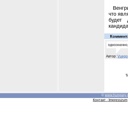
Венгр
что явл
будет 
кандида
Коммент
однозначно,
Автор:
Vuego
Т
©
www.hungary-
Контакт - Impresszum