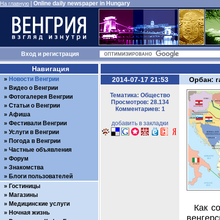
|
Online daily newspaper in Hungary
На главную
Вход
и
регистрация
Навигация
Новости Венгрии
2014-07-17 21:53
Орбан: 
Видео о Венгрии
Тематика: Общество
Фотогалерея Венгрии
Просмотров: 28.134
Статьи о Венгрии
Комментариев: 1
Афиша
Фестивали Венгрии
добавить в закладки
Услуги в Венгрии
Погода в Венгрии
Частные объявления
Форум
Знакомства
Блоги пользователей
Гостиницы
Магазины
Медицинские услуги
Как с
Ночная жизнь
венгер