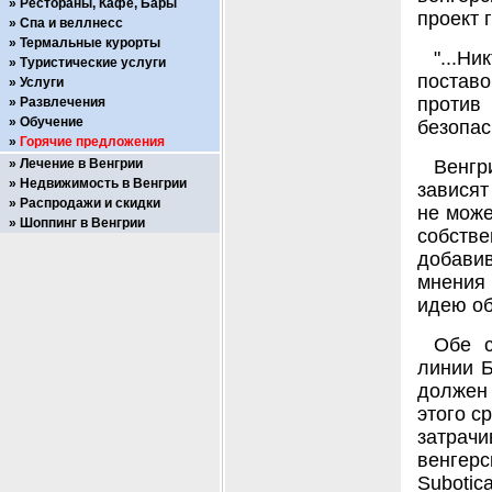
Рестораны, Кафе, Бары
проект 
Спа и веллнесс
Термальные курорты
"...Н
Туристические услуги
поставо
Услуги
против
Развлечения
Обучение
безопас
Горячие предложения
Лечение в Венгрии
Венгр
Недвижимость в Венгрии
зависят
Распродажи и скидки
не може
Шоппинг в Венгрии
собстве
добави
мнения 
идею об
Обе с
линии Б
должен
этого с
затрачи
венгерс
Subotic