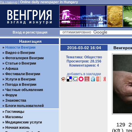
|
Online daily newspaper in Hungary
На главную
Вход
и
регистрация
Навигация
Новости Венгрии
2016-03-02 16:04
Венгерс
Видео о Венгрии
Тематика: Общество
Фотогалерея Венгрии
Просмотров: 28.156
Статьи о Венгрии
Комментариев: 4
Афиша
Фестивали Венгрии
добавить в закладки
Услуги в Венгрии
Погода в Венгрии
Частные объявления
Форум
Знакомства
Блоги пользователей
Гостиницы
Магазины
Медицинские услуги
129 2
Ночная жизнь
(Kft.) 