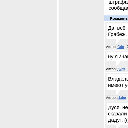
штрафа
сообщае
Коммент
Да, всё 
Грабёж.
Автор:
Grin
ну я зн
Автор:
Дуся
Владель
имеют у
Автор:
stabp
Дуся, не
сказали
дадут. ((