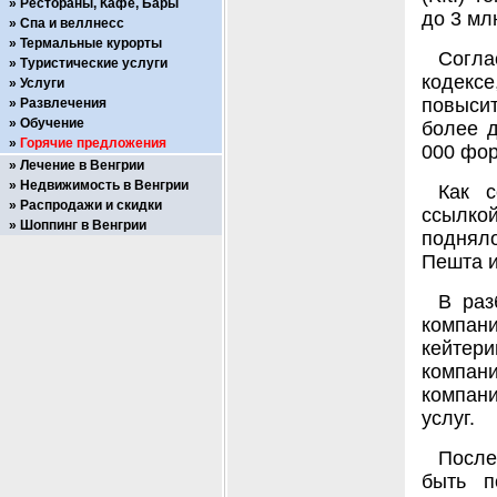
Рестораны, Кафе, Бары
до 3 мл
Спа и веллнесс
Термальные курорты
Согла
Туристические услуги
кодекс
Услуги
повыси
Развлечения
Обучение
более д
Горячие предложения
000 фор
Лечение в Венгрии
Недвижимость в Венгрии
Как с
Распродажи и скидки
ссылкой
Шоппинг в Венгрии
поднял
Пешта и
В раз
компан
кейтер
компан
компани
услуг.
После
быть п