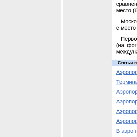
сравнен
место (6
Моско
е место 
Перво
(на фот
междуна
Статьи п
Аэропор
Термина
Аэропор
Аэропор
Аэропор
Аэропор
В аэроп