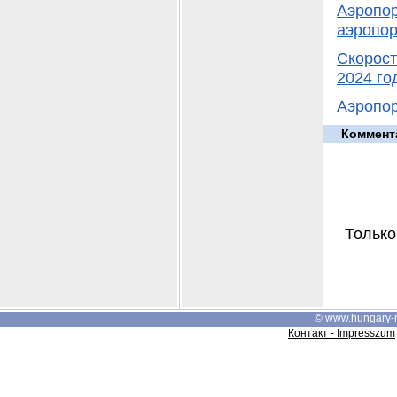
Аэропор
аэропор
Скорост
2024 го
Аэропор
Коммент
Только
©
www.hungary-
Контакт - Impresszum