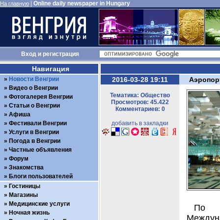
|
Online daily newspaper in Hungary
На главную
Вход
и
регистрация
Навигация
Новости Венгрии
2016-03-28 19:11
Аэропор
Видео о Венгрии
Тематика: Общество
Фотогалерея Венгрии
Просмотров: 45.422
Статьи о Венгрии
Комментариев: 0
Афиша
Фестивали Венгрии
добавить в закладки
Услуги в Венгрии
Погода в Венгрии
Частные объявления
Форум
Знакомства
Блоги пользователей
Гостиницы
Магазины
Медицинские услуги
По д
Ночная жизнь
Междун