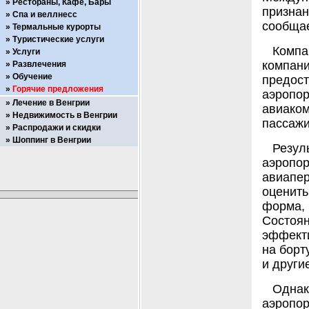
Рестораны, Кафе, Бары
призна
Спа и веллнесс
сообщае
Термальные курорты
Туристические услуги
Компа
Услуги
компа
Развлечения
Обучение
предо
Горячие предложения
аэропо
Лечение в Венгрии
авиаком
Недвижимость в Венгрии
пассажи
Распродажи и скидки
Шоппинг в Венгрии
Резул
аэропо
авиапе
оценить
форма,
Состоя
эффекти
на борт
и други
Однак
аэропо