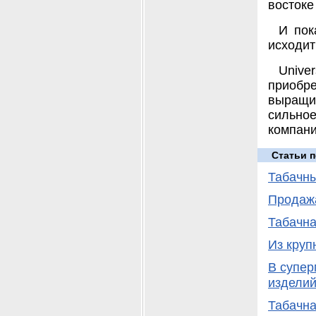
востоке
И пок
исходит
Unive
приобре
выращи
сильное
компани
Статьи п
Табачны
Продажа
Табачна
Из круп
В супер
издели
Табачна