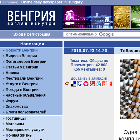
|
Online daily newspaper in Hungary
На главную
Вход
и
регистрация
Навигация
Новости Венгрии
2016-07-23 14:26
Табачная
Видео о Венгрии
Тематика: Общество
Фотогалерея Венгрии
Просмотров: 42.808
Статьи о Венгрии
Комментариев: 0
Афиша
Фестивали Венгрии
добавить в закладки
Услуги в Венгрии
Погода в Венгрии
Частные объявления
Форум
Знакомства
Блоги пользователей
Гостиницы
Магазины
Медицинские услуги
Одна 
Ночная жизнь
компани