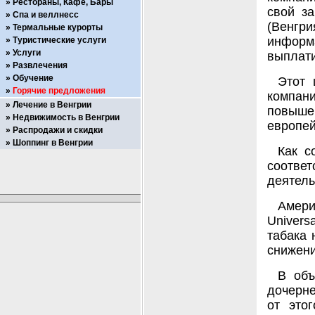
Рестораны, Кафе, Бары
свой з
Спа и веллнесс
(Венгр
Термальные курорты
информа
Туристические услуги
Услуги
выплати
Развлечения
Обучение
Этот 
Горячие предложения
компан
Лечение в Венгрии
повыш
Недвижимость в Венгрии
европей
Распродажи и скидки
Шоппинг в Венгрии
Как с
соответ
деятель
Амери
Univers
табака 
снижени
В объ
дочерн
от это