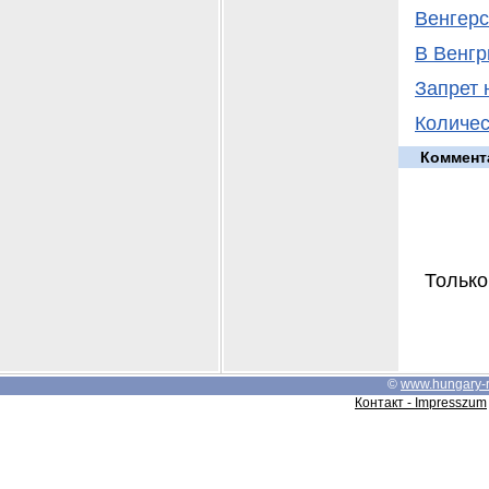
Венгерс
В Венгр
Запрет 
Количес
Коммент
Только
©
www.hungary-
Контакт - Impresszum