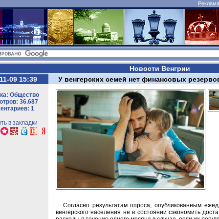
Реклама 
Новости Венгрии
11-09 15:39
У венгерских семей нет финансовых резерво
ка: Общество
тров: 36.687
ентариев: 1
ть в закладки
Согласно результатам опроса, опубликованным ежед
венгерского населения не в состоянии сэкономить дост