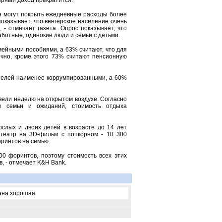
лярный доход прекратится.
ия могут покрыть ежедневные расходы более
показывает, что венгерское население очень
 - отмечает газета. Опрос показывает, что
отные, одинокие люди и семьи с детьми.
мейными пособиями, а 63% считают, что для
очно, кроме этого 73% считают пенсионную
ителей наименее коррумпированными, а 60%
вели неделю на открытом воздухе. Согласно
и семьи и ожиданий, стоимость отдыха
ослых и двоих детей в возрасте до 14 лет
театр на 3D-фильм с попкорном - 10 300
оринтов на семью.
0 форинтов, поэтому стоимость всех этих
, - отмечает K&H Bank.
рана хорошая