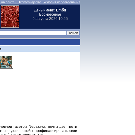
|
на сайте - Hirdetési ajánlat
Условия использования
День имени:
Emőd
Воскресенье
9 августа 2026 10:55
в
невной газетой Népszava, почти две трети
аточно денег, чтобы профинансировать свои