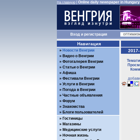
|
Online daily newspaper in Hungary
На главную
Вход
и
регистрация
Навигация
Новости Венгрии
2017-
Видео о Венгрии
Темати
Фотогалерея Венгрии
Просмо
Статьи о Венгрии
Комм
Афиша
Фестивали Венгрии
добави
Услуги в Венгрии
Погода в Венгрии
Частные объявления
Форум
Знакомства
Блоги пользователей
Гостиницы
Магазины
Медицинские услуги
Ночная жизнь