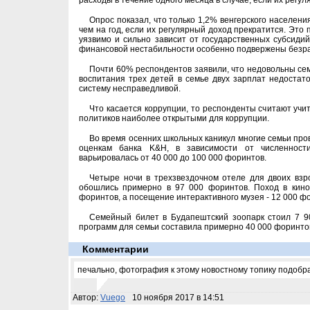
расходы в течение одного месяца в случае, если их регу
Опрос показал, что только 1,2% венгерского населен
чем на год, если их регулярный доход прекратится. Это 
уязвимо и сильно зависит от государственных субсидий,
финансовой нестабильности особенно подвержены безраб
Почти 60% респондентов заявили, что недовольны се
воспитания трех детей в семье двух зарплат недостат
систему несправедливой.
Что касается коррупции, то респонденты считают уч
политиков наиболее открытыми для коррупции.
Во время осенних школьных каникул многие семьи про
оценкам банка K&H, в зависимости от численност
варьировалась от 40 000 до 100 000 форинтов.
Четыре ночи в трехзвездочном отеле для двоих взр
обошлись примерно в 97 000 форинтов. Поход в кино
форинтов, а посещение интерактивного музея - 12 000 ф
Семейный билет в Будапештский зоопарк стоил 7 90
программ для семьи составила примерно 40 000 форинтов
Комментарии
печально, фотография к этому новостному топику подоб
Автор:
Vuego
10 ноября 2017 в 14:51