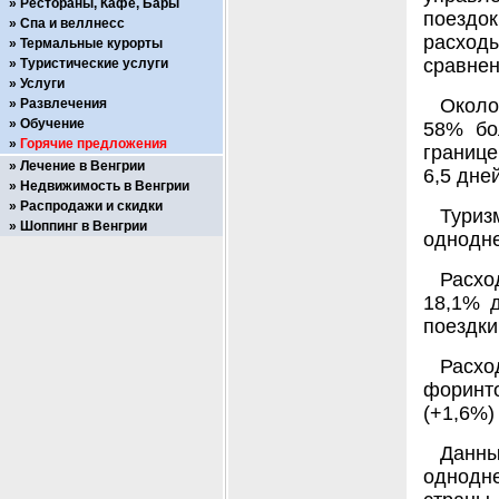
Рестораны, Кафе, Бары
поездок
Спа и веллнесс
расход
Термальные курорты
сравнен
Туристические услуги
Услуги
Около
Развлечения
Обучение
58% бо
Горячие предложения
границе
Лечение в Венгрии
6,5 дней
Недвижимость в Венгрии
Распродажи и скидки
Тури
Шоппинг в Венгрии
однодне
Расхо
18,1% 
поездки
Расхо
форинт
(+1,6%)
Данны
однодн