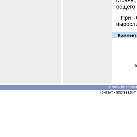
страны
общего 
При 
выросли
Коммент
Т
©
www.hungary-
Контакт - Impresszum