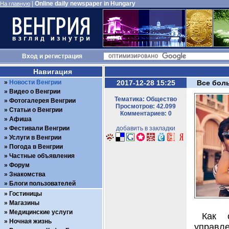
|
Online daily newspaper in Hungary
На главную
Вход
и
регистрация
Навигация
Новости Венгрии
2017-12-28 15:25
Все боль
Видео о Венгрии
Тематика: Общество
Фотогалерея Венгрии
Просмотров: 42.099
Статьи о Венгрии
Комментариев: 0
Афиша
Фестивали Венгрии
добавить в закладки
Услуги в Венгрии
Погода в Венгрии
Частные объявления
Форум
Знакомства
Блоги пользователей
Гостиницы
Магазины
Медицинские услуги
Как с
Ночная жизнь
управл