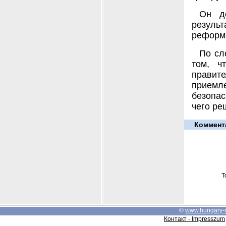
Он до
резуль
реформы
По сл
том, ч
правит
приемл
безопа
чего ре
Коммент
Т
©
www.hungary-
Контакт - Impresszum