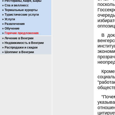
Рестораны, Кафе, Бары
поскол
Спа и веллнесс
Гоcсек
Термальные курорты
очере
Туристические услуги
Услуги
избират
Развлечения
оппозиц
Обучение
Горячие предложения
В док
Лечение в Венгрии
венге
Недвижимость в Венгрии
инстит
Распродажи и скидки
эконом
Шоппинг в Венгрии
прозрач
неопред
Кроме
социал
"работ
общест
"Поче
указыва
отноше
цитируе