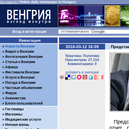
|
Online daily newspaper in Hungary
На главную
Вход
и
регистрация
Навигация
Новости Венгрии
2018-03-12 16:09
Предста
Видео о Венгрии
Тематика: Политика
Фотогалерея Венгрии
Просмотров: 27.310
Статьи о Венгрии
Комментариев: 0
Афиша
Фестивали Венгрии
добавить в закладки
Услуги в Венгрии
Погода в Венгрии
Частные объявления
Форум
Знакомства
Блоги пользователей
Гостиницы
Магазины
Медицинские услуги
Предс
Ночная жизнь
отчет 