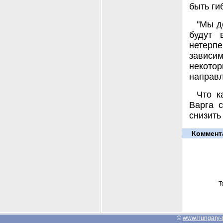
быть гиб
"Мы д
будут 
нетерпе
зависим
некот
направл
Что к
Варга с
снизить
Коммент
Т
©
www.hungary-