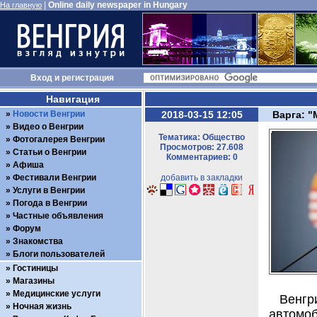
|
Online daily newspaper in Hungary
На главную
Вход
и
регистрация
Навигация
Новости Венгрии
2018-03-15 12:05
Варга: 
Видео о Венгрии
Тематика: Общество
Фотогалерея Венгрии
Просмотров: 27.608
Статьи о Венгрии
Комментариев: 0
Афиша
Фестивали Венгрии
добавить в закладки
Услуги в Венгрии
Погода в Венгрии
Частные объявления
Форум
Знакомства
Блоги пользователей
Гостиницы
Магазины
Медицинские услуги
Венг
Ночная жизнь
автомо