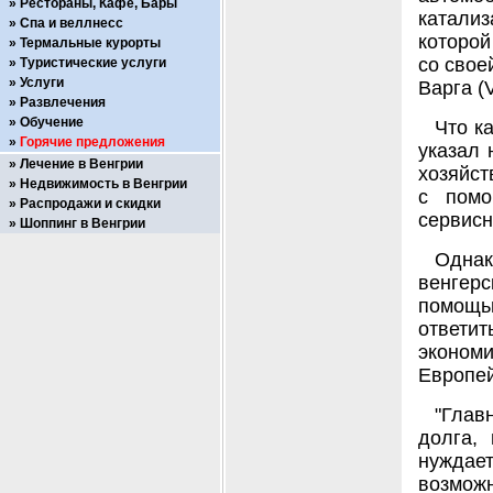
Рестораны, Кафе, Бары
катали
Спа и веллнесс
которой
Термальные курорты
со свое
Туристические услуги
Услуги
Варга (
Развлечения
Обучение
Что к
Горячие предложения
указал 
Лечение в Венгрии
хозяйст
Недвижимость в Венгрии
с помо
Распродажи и скидки
сервисн
Шоппинг в Венгрии
Одна
венгерс
помощью
ответи
эконом
Европей
"Глав
долга,
нуждае
возмож