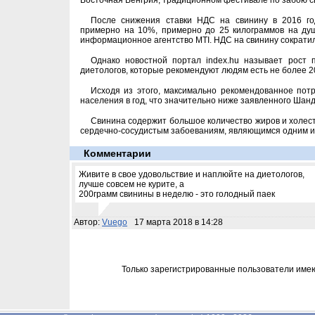
Восточная Венгрия, традиционном фестивале по забою свин
После снижения ставки НДС на свинину в 2016 го
примерно на 10%, примерно до 25 килограммов на душ
информационное агентство MTI. НДС на свинину сократилс
Однако новостной портал index.hu называет рост 
диетологов, которые рекомендуют людям есть не более 2
Исходя из этого, максимально рекомендованное потр
населения в год, что значительно ниже заявленного Ша
Свинина содержит большое количество жиров и холесте
сердечно-сосудистым забоеваниям, являющимся одним из
Комментарии
Живите в свое удовольствие и наплюйте на диетологов,
лучше совсем не курите, а
200грамм свинины в неделю - это голодный паек
Автор:
Vuego
17 марта 2018 в 14:28
Только зарегистрированные пользователи име