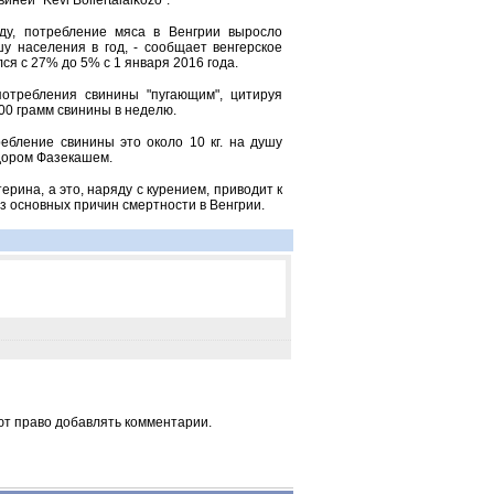
ей "Kevi Bollertalalkozo".
ду, потребление мяса в Венгрии выросло
у населения в год, - сообщает венгерское
я с 27% до 5% с 1 января 2016 года.
потребления свинины "пугающим", цитируя
00 грамм свинины в неделю.
ебление свинины это около 10 кг. на душу
ндором Фазекашем.
рина, а это, наряду с курением, приводит к
 основных причин смертности в Венгрии.
ют право добавлять комментарии.