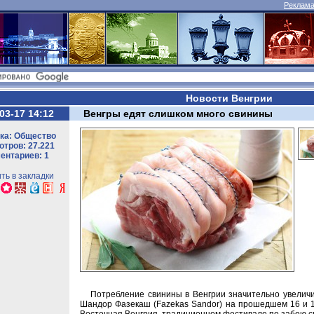
Реклама 
Новости Венгрии
03-17 14:12
Венгры едят слишком много свинины
ка: Общество
тров: 27.221
ентариев: 1
ть в закладки
Потребление свинины в Венгрии значительно увеличил
Шандор Фазекаш (Fazekas Sandor) на прошедшем 16 и 17