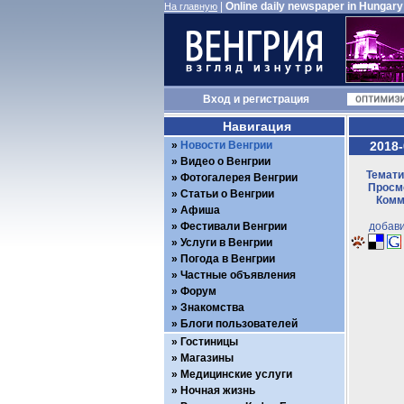
|
Online daily newspaper in Hungary
На главную
Вход
и
регистрация
Навигация
Новости Венгрии
2018-
Видео о Венгрии
Темати
Фотогалерея Венгрии
Просмо
Статьи о Венгрии
Комм
Афиша
Фестивали Венгрии
добави
Услуги в Венгрии
Погода в Венгрии
Частные объявления
Форум
Знакомства
Блоги пользователей
Гостиницы
Магазины
Медицинские услуги
Ночная жизнь