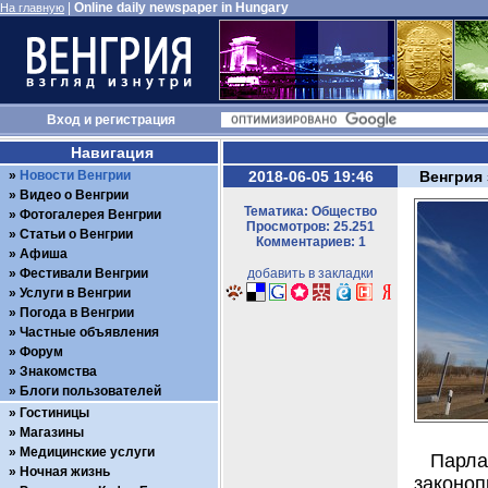
|
Online daily newspaper in Hungary
На главную
Вход
и
регистрация
Навигация
Новости Венгрии
2018-06-05 19:46
Венгрия
Видео о Венгрии
Тематика: Общество
Фотогалерея Венгрии
Просмотров: 25.251
Статьи о Венгрии
Комментариев: 1
Афиша
Фестивали Венгрии
добавить в закладки
Услуги в Венгрии
Погода в Венгрии
Частные объявления
Форум
Знакомства
Блоги пользователей
Гостиницы
Магазины
Медицинские услуги
Парла
Ночная жизнь
законоп