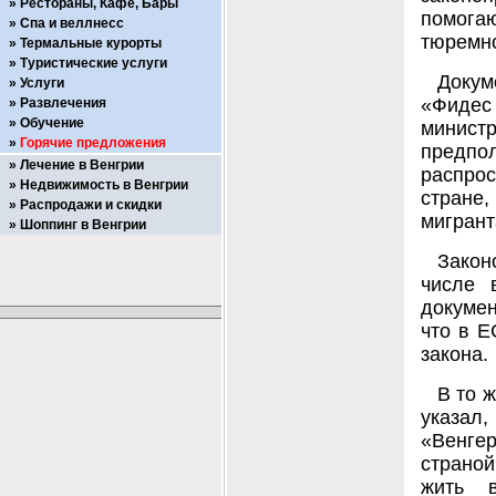
Рестораны, Кафе, Бары
помога
Спа и веллнесс
тюремно
Термальные курорты
Туристические услуги
Доку
Услуги
«Фидес
Развлечения
Обучение
минист
Горячие предложения
предпо
Лечение в Венгрии
распрос
Недвижимость в Венгрии
стране
Распродажи и скидки
мигрант
Шоппинг в Венгрии
Закон
числе 
докумен
что в Е
закона.
В то 
указал,
«Венгер
страной
жить 