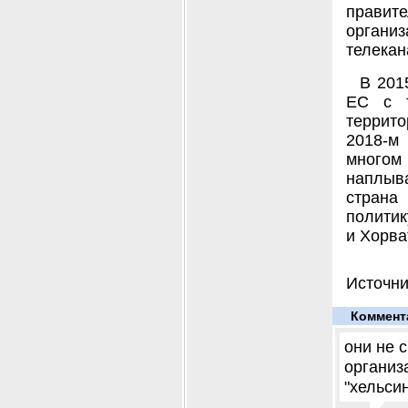
правит
органи
телекан
В 201
ЕС с т
террито
2018-м 
многом
наплыва
страна
политик
и Хорва
Источни
Коммент
они не 
организ
"хельси