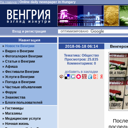
|
Online daily newspaper in Hungary
На главную
Вход
и
регистрация
Навигация
Новости Венгрии
2018-06-18 06:14
Венгерс
Видео о Венгрии
Тематика: Общество
Фотогалерея Венгрии
Просмотров: 25.835
Статьи о Венгрии
Комментариев: 0
Афиша
Фестивали Венгрии
добавить в закладки
Услуги в Венгрии
Погода в Венгрии
Частные объявления
Форум
Знакомства
Блоги пользователей
Гостиницы
Магазины
Медицинские услуги
Посл
Ночная жизнь
последн