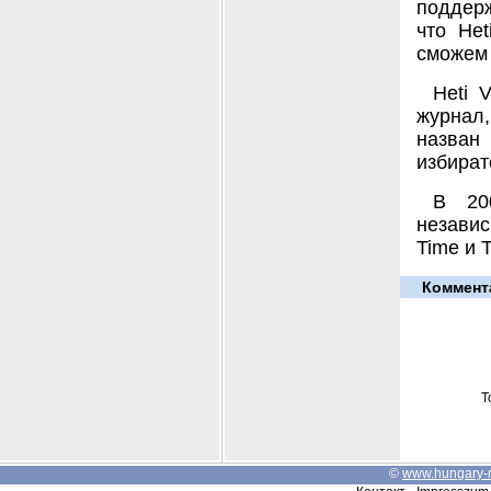
поддер
что Het
сможем 
Heti 
журнал,
назван
избират
В 20
независ
Time и T
Коммент
Т
©
www.hungary-