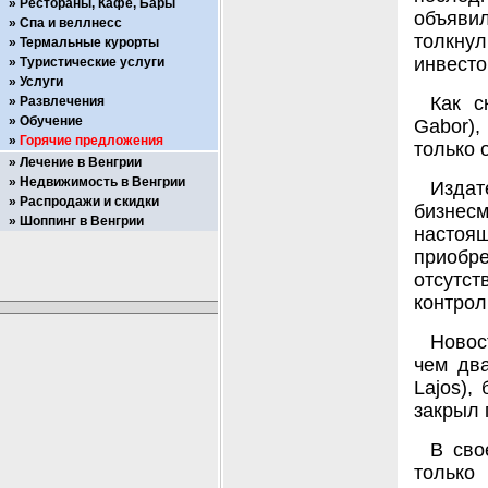
Рестораны, Кафе, Бары
объявил
Спа и веллнесс
толкну
Термальные курорты
инвесто
Туристические услуги
Услуги
Как с
Развлечения
Обучение
Gabor),
Горячие предложения
только 
Лечение в Венгрии
Недвижимость в Венгрии
Издат
Распродажи и скидки
бизнес
Шоппинг в Венгрии
настоя
приобре
отсутс
контрол
Новос
чем два
Lajos),
закрыл 
В сво
только