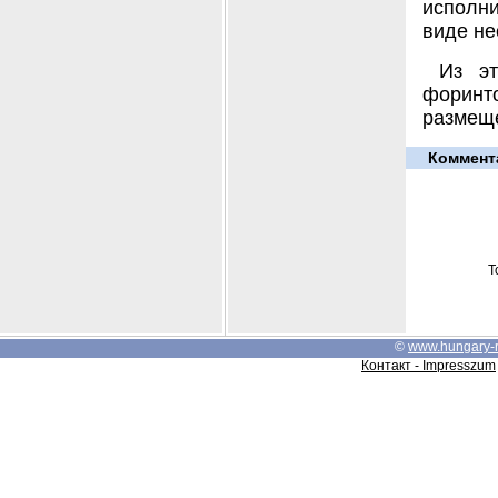
исполн
виде не
Из э
форинт
размеще
Коммент
Т
©
www.hungary-
Контакт - Impresszum