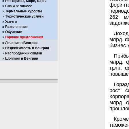
Рестораны, Кафе, Бары
форинт
Спа и веллнесс
периодо
Термальные курорты
262 мл
Туристические услуги
Услуги
задолже
Развлечения
Обучение
Доход
Горячие предложения
млрд. ф
Лечение в Венгрии
бизнес-
Недвижимость в Венгрии
Распродажи и скидки
Прибы
Шоппинг в Венгрии
млрд. ф
трлн. 
повыше
Гораз
рост с
Корпора
млрд. ф
прошлом
Кром
таможе