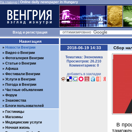
|
Online daily newspaper in Hungary
На главную
Вход
и
регистрация
Навигация
Новости Венгрии
2018-06-19 14:33
Сбор нал
Видео о Венгрии
Тематика: Экономика
Фотогалерея Венгрии
Просмотров: 26.210
Статьи о Венгрии
Комментариев: 0
Афиша
Фестивали Венгрии
добавить в закладки
Услуги в Венгрии
Погода в Венгрии
Частные объявления
Форум
Знакомства
Блоги пользователей
Гостиницы
Магазины
Медицинские услуги
В про
Ночная жизнь
таможен