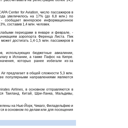
жет рассчитывать на регистрацию более 14,5
A Center for Aviation, число пассажиров в
ода увеличилось на 17% (до 6,8 млн.) по
 - сообщает венгерское информационное
3%, составив 1,4 млн. человек.
слабыми периодами в январе и феврале, -
муникациям аэропорта Ференца Листа. Пик
может достигать 1,4-1,5 млн. пассажиров в
ов, использующих бюджетные авиалинии,
алагу в Испании, а также Пафос на Кипре.
начения, которых ранее избегали из-за
Air предлагает в общей сложности 5,3 млн.
олее популярными направлениями являются
ates Airlines, в основном отправляются в
я Таиланд, Китай, Шри-Ланка, Мальдивы,
целены на Нью-Йорк, Чикаго, Филадельфию и
тся в основном по делам или для посещения