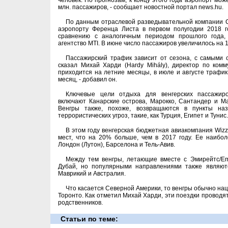
человек. По прогнозам, к концу этого года аэропорт мо
млн. пассажиров, - сообщает новостной портал news.hu.
По данным отраслевой разведывательной компании CAP
аэропорту Ференца Листа в первом полугодии 2018 г
сравнению с аналогичным периодом прошлого года,
агентство MTI. В июне число пассажиров увеличилось на 1
Пассажирский трафик зависит от сезона, с самыми 
сказал Михай Харди (Hardy Mihály), директор по ком
приходится на летние месяцы, в июле и августе трафик 
месяц, - добавил он.
Ключевые цели отдыха для венгерских пассажир
включают Канарские острова, Марокко, Сантандер и М
Венгры также, похоже, возвращаются в пункты наз
террористических угроз, такие, как Турция, Египет и Тунис.
В этом году венгерская бюджетная авиакомпания Wizz 
мест, что на 20% больше, чем в 2017 году. Ее наиб
Лондон (Лутон), Барселона и Тель-Авив.
Между тем венгры, летающие вместе с Эмирейтс/Emir
Дубай, но популярными направлениями также являютс
Маврикий и Австралия.
Что касается Северной Америки, то венгры обычно на
Торонто. Как отметил Михай Харди, эти поездки проводя
родственников.
Статьи по теме: