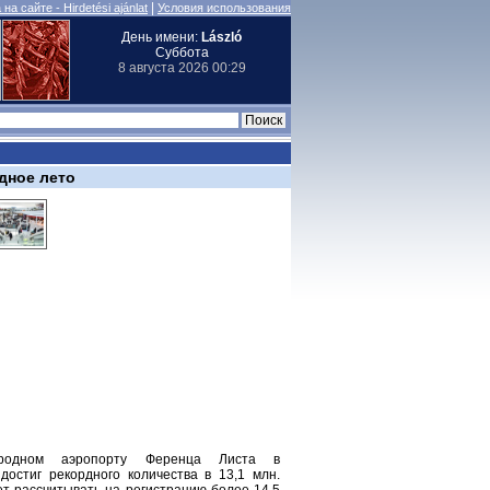
|
на сайте - Hirdetési ajánlat
Условия использования
День имени:
László
Суббота
8 августа 2026 00:29
дное лето
родном аэропорту Ференца Листа в
 достиг рекордного количества в 13,1 млн.