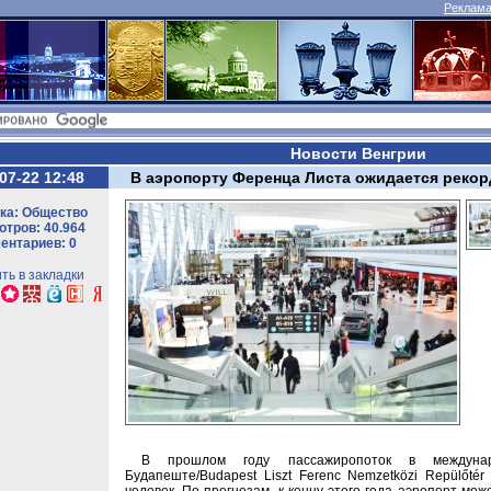
Реклама 
Новости Венгрии
07-22 12:48
В аэропорту Ференца Листа ожидается рекор
ка: Общество
тров: 40.964
ентариев: 0
ть в закладки
В прошлом году пассажиропоток в междуна
Будапеште/Budapest Liszt Ferenc Nemzetközi Repülőtér