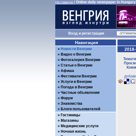
|
Online daily newspaper in Hungary
На главную
Вход
и
регистрация
Навигация
Новости Венгрии
2018-
Видео о Венгрии
Темати
Фотогалерея Венгрии
Просмо
Статьи о Венгрии
Комм
Афиша
Фестивали Венгрии
добави
Услуги в Венгрии
Погода в Венгрии
Частные объявления
Форум
Знакомства
Блоги пользователей
Гостиницы
Магазины
Медицинские услуги
Ночная жизнь