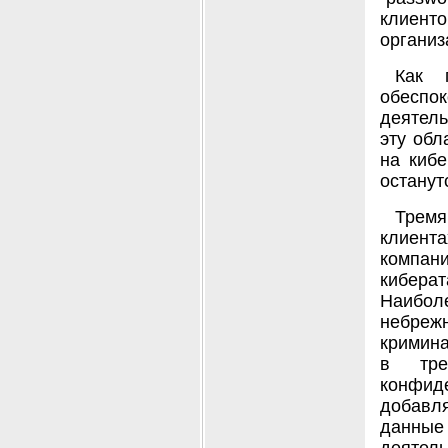
клиенто
организ
Как 
обеспо
деятель
эту обл
на кибе
останут
Тремя
клиент
компан
киберат
Наибол
небре
кримина
в тре
конфиде
добавля
данные 