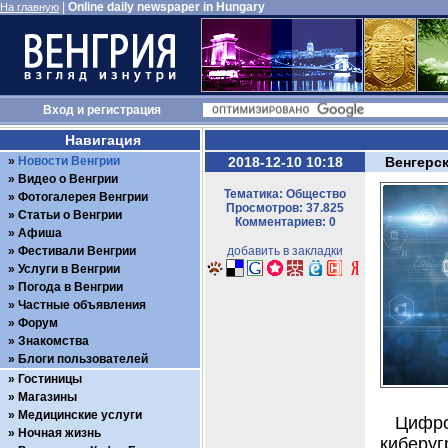
|
Online daily newspaper in Hungary
На главную
Вход
и
регистрация
Навигация
Новости Венгрии
2018-12-10 10:18
Венгерс
Видео о Венгрии
Тематика: Общество
Фотогалерея Венгрии
Просмотров: 37.825
Статьи о Венгрии
Комментариев: 0
Афиша
Фестивали Венгрии
добавить в закладки
Услуги в Венгрии
Погода в Венгрии
Частные объявления
Форум
Знакомства
Блоги пользователей
Гостиницы
Магазины
Медицинские услуги
Цифр
Ночная жизнь
киберуг