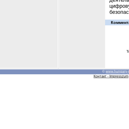
деятель
цифрову
безопас
Коммент
Т
©
www.hungary-
Контакт - Impresszum