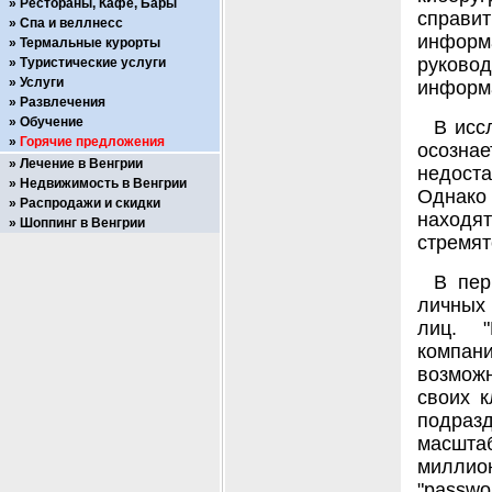
Рестораны, Кафе, Бары
справи
Спа и веллнесс
информа
Термальные курорты
руков
Туристические услуги
Услуги
информа
Развлечения
Обучение
В исс
Горячие предложения
осозна
Лечение в Венгрии
недост
Недвижимость в Венгрии
Однако
Распродажи и скидки
находя
Шоппинг в Венгрии
стремят
В пер
личных
лиц. "
компан
возможн
своих к
подраз
масштаб
миллион
"passwo