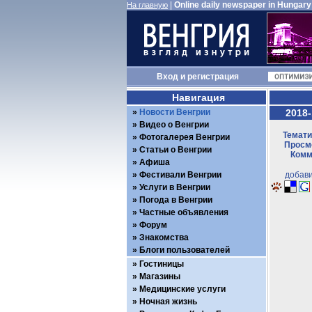
|
Online daily newspaper in Hungary
На главную
Вход
и
регистрация
Навигация
Новости Венгрии
2018-
Видео о Венгрии
Темати
Фотогалерея Венгрии
Просмо
Статьи о Венгрии
Комм
Афиша
Фестивали Венгрии
добави
Услуги в Венгрии
Погода в Венгрии
Частные объявления
Форум
Знакомства
Блоги пользователей
Гостиницы
Магазины
Медицинские услуги
Ночная жизнь