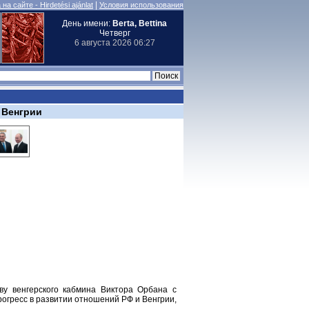
|
на сайте - Hirdetési ajánlat
Условия использования
День имени:
Berta, Bettina
Четверг
6 августа 2026 06:27
 Венгрии
ву венгерского кабмина Виктора Орбана с
огресс в развитии отношений РФ и Венгрии,