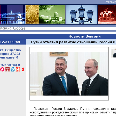
Реклама 
Новости Венгрии
12-31 09:48
Путин отметил развитие отношений России и
ка: Общество
тров: 37.293
ентариев: 0
ть в закладки
Президент России Владимир Путин, поздравляя гла
новогодними и рождественскими праздниками, отметил пр