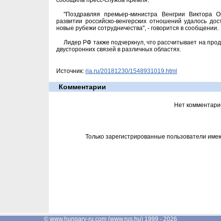
сообщила пресс-служба Кремля.
"Поздравляя премьер-министра Венгрии Виктора О
развитии российско-венгерских отношений удалось дост
новые рубежи сотрудничества", - говорится в сообщении.
Лидер РФ также подчеркнул, что рассчитывает на пр
двусторонних связей в различных областях.
Источник:
ria.ru/20181230/1548931019.html
Комментарии
Нет комментари
Только зарегистрированные пользователи име
©
www.hungary-ru.com
(
www.rus.hu
) 1999 - 2026