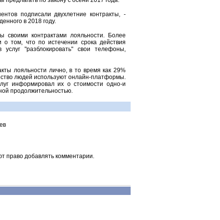
ы предлагать по закону с осени 2017 года.
ентов подписали двухлетние контракты, -
енного в 2018 году.
ы своими контрактами лояльности. Более
 о том, что по истечении срока действия
 услуг "разблокировать" свои телефоны,
кты лояльности лично, в то время как 29%
ество людей используют онлайн-платформы.
слуг информировал их о стоимости одно-и
нной продолжительностью.
ев
ют право добавлять комментарии.