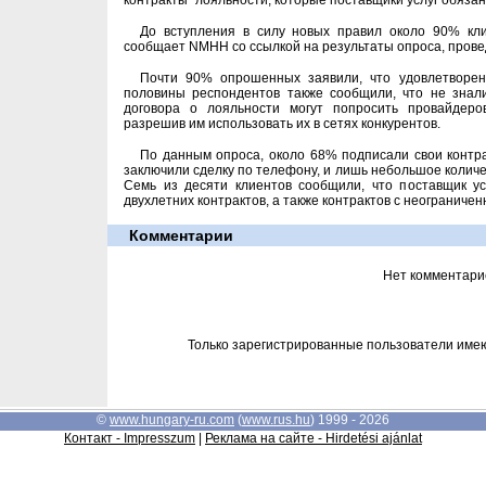
контракты "лояльности, которые поставщики услуг обязан
До вступления в силу новых правил около 90% кли
сообщает NMHH со ссылкой на результаты опроса, провед
Почти 90% опрошенных заявили, что удовлетворен
половины респондентов также сообщили, что не знали
договора о лояльности могут попросить провайдеров
разрешив им использовать их в сетях конкурентов.
По данным опроса, около 68% подписали свои контра
заключили сделку по телефону, и лишь небольшое колич
Семь из десяти клиентов сообщили, что поставщик у
двухлетних контрактов, а также контрактов с неограниче
Комментарии
Нет комментари
Только зарегистрированные пользователи име
©
www.hungary-ru.com
(
www.rus.hu
) 1999 - 2026
Контакт - Impresszum
|
Реклама на сайте - Hirdetési ajánlat