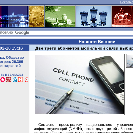
Реклама 
Новости Венгрии
02-10 19:16
Две трети абонентов мобильной связи выбир
ка: Общество
тров: 26.309
ентариев: 0
ть в закладки
Согласно пресс-релизу национального управл
инфокоммуникаций (NMHH), около двух третей абонен