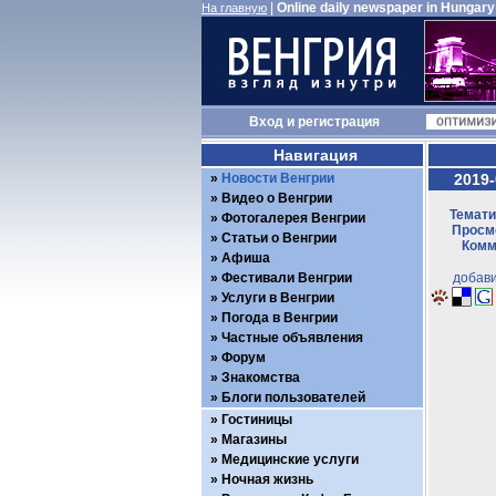
|
Online daily newspaper in Hungary
На главную
Вход
и
регистрация
Навигация
Новости Венгрии
2019-
Видео о Венгрии
Темати
Фотогалерея Венгрии
Просмо
Статьи о Венгрии
Комм
Афиша
Фестивали Венгрии
добави
Услуги в Венгрии
Погода в Венгрии
Частные объявления
Форум
Знакомства
Блоги пользователей
Гостиницы
Магазины
Медицинские услуги
Ночная жизнь