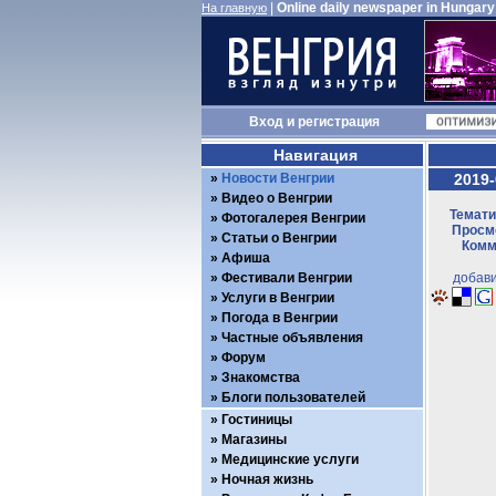
|
Online daily newspaper in Hungary
На главную
Вход
и
регистрация
Навигация
Новости Венгрии
2019-
Видео о Венгрии
Темати
Фотогалерея Венгрии
Просмо
Статьи о Венгрии
Комм
Афиша
Фестивали Венгрии
добави
Услуги в Венгрии
Погода в Венгрии
Частные объявления
Форум
Знакомства
Блоги пользователей
Гостиницы
Магазины
Медицинские услуги
Ночная жизнь