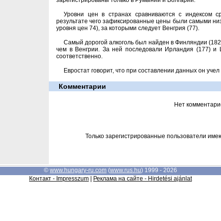
зарегистрированы только в Румынии и Болгарии.
Уровни цен в странах сравниваются с индексом с
результате чего зафиксированные цены были самыми низ
уровня цен 74), за которыми следует Венгрия (77).
Самый дорогой алкоголь был найден в Финляндии (182)
чем в Венгрии. За ней последовали Ирландия (177) и 
соответственно.
Евростат говорит, что при составлении данных он учел
Комментарии
Нет комментари
Только зарегистрированные пользователи име
©
www.hungary-ru.com
(
www.rus.hu
) 1999 - 2026
Контакт - Impresszum
|
Реклама на сайте - Hirdetési ajánlat