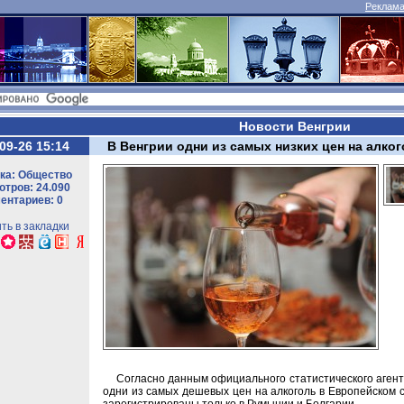
Реклама 
Новости Венгрии
09-26 15:14
В Венгрии одни из самых низких цен на алко
ка: Общество
тров: 24.090
ентариев: 0
ть в закладки
Согласно данным официального статистического агентст
одни из самых дешевых цен на алкоголь в Европейском 