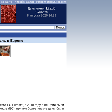
|
на сайте - Hirdetési ajánlat
Условия использования
День имени:
László
Суббота
8 августа 2026 14:39
голь в Европе
ва ЕС Eurostat, в 2018 году в Венгрии были
союзе (ЕС), причем более низкие цены были