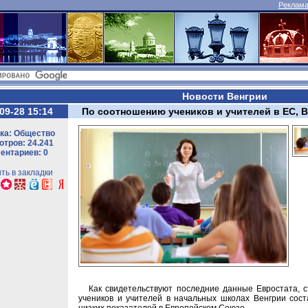
Реклама 
Новости Венгрии
09-28 15:14
По соотношению учеников и учителей в ЕС, В
ка: Общество
тров: 24.241
ентариев: 0
ть в закладки
Как свидетельствуют последние данные Евростата, с
учеников и учителей в начальных школах Венгрии сост