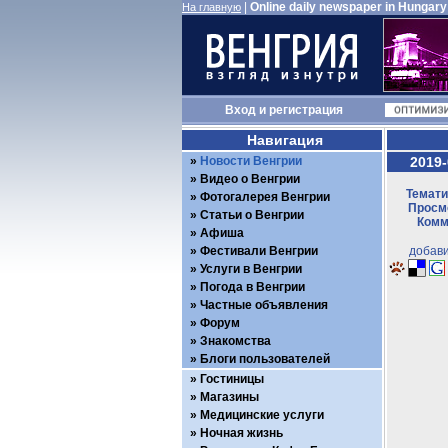
|
Online daily newspaper in Hungary
На главную
Вход
и
регистрация
Навигация
Новости Венгрии
2019-
Видео о Венгрии
Темати
Фотогалерея Венгрии
Просмо
Статьи о Венгрии
Комм
Афиша
Фестивали Венгрии
добави
Услуги в Венгрии
Погода в Венгрии
Частные объявления
Форум
Знакомства
Блоги пользователей
Гостиницы
Магазины
Медицинские услуги
Ночная жизнь