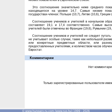
низких показателей в Европейском Союзе.
Это соотношение значительно ниже среднего пока
находящегося на уровне 14,7. Самые низкие пок
государствах-членах: Польше (10,7), Литве (10,6), Греции (
Соотношение учеников и учителей в начальном обра
составляет 19,1 и 17,4 соответственно. Самые выс
учителей были отмечены во Франции (19,6), Румынии (19,
Соотношение учеников и учителей не следует путать 
не учитывает особые случаи, такие как небольшой разм
или конкретные предметные области, или разниц
предоставленных учителями, и количеством часов обучен
Евростат.
Комментарии
Нет комментари
Только зарегистрированные пользователи име
©
www.hungary-ru.com
(
www.rus.hu
) 1999 - 2026