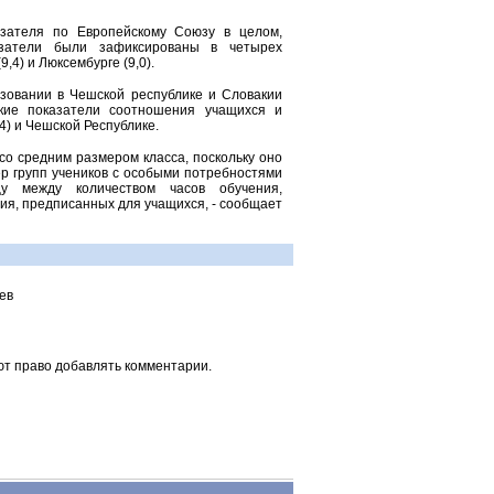
зателя по Европейскому Союзу в целом,
азатели были зафиксированы в четырех
9,4) и Люксембурге (9,0).
зовании в Чешской республике и Словакии
окие показатели соотношения учащихся и
4) и Чешской Республике.
со средним размером класса, поскольку оно
ер групп учеников с особыми потребностями
у между количеством часов обучения,
ия, предписанных для учащихся, - сообщает
ев
ют право добавлять комментарии.