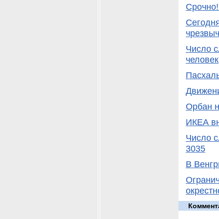
Срочно!
Сегодня
чрезвы
Число с
человек
Пасхаль
Движени
Орбан н
ИКЕА вн
Число с
3035
В Венгр
Огранич
окрестн
Коммент