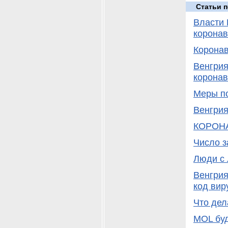
Статьи п
Власти 
коронав
Коронав
Венгрия
коронав
Меры по
Венгри
КОРОНАВ
Число з
Люди с 
Венгрия
код вир
Что дел
MOL бу