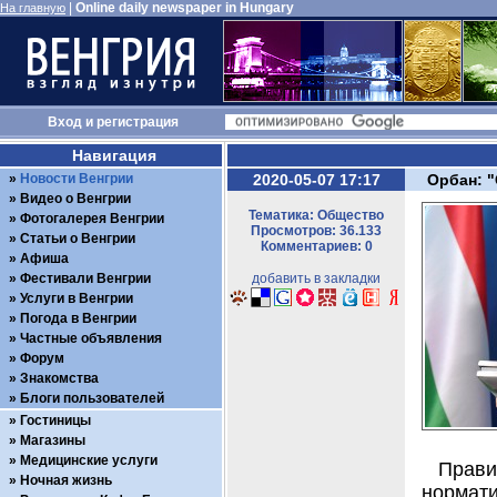
|
Online daily newspaper in Hungary
На главную
Вход
и
регистрация
Навигация
Новости Венгрии
2020-05-07 17:17
Орбан: 
Видео о Венгрии
Тематика: Общество
Фотогалерея Венгрии
Просмотров: 36.133
Статьи о Венгрии
Комментариев: 0
Афиша
Фестивали Венгрии
добавить в закладки
Услуги в Венгрии
Погода в Венгрии
Частные объявления
Форум
Знакомства
Блоги пользователей
Гостиницы
Магазины
Медицинские услуги
Прави
Ночная жизнь
нормат