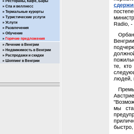
Рестораны, Кафе, Бары
сдержи
Спа и веллнесс
постепе
Термальные курорты
минист
Туристические услуги
Услуги
Radio, 
Развлечения
Обучение
Орбан
Горячие предложения
Венгри
Лечение в Венгрии
подчер
Недвижимость в Венгрии
должно
Распродажи и скидки
пожилые
Шоппинг в Венгрии
те, кт
следую
людей, 
Премь
Австрие
"Возмож
мы ста
предупр
приличн
быстро,