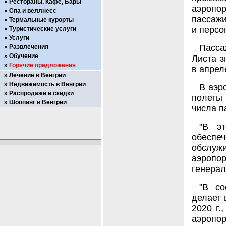
Рестораны, Кафе, Бары
аэропо
Спа и веллнесс
пассажи
Термальные курорты
и персо
Туристические услуги
Услуги
Пасса
Развлечения
Обучение
Листа з
Горячие предложения
в апрел
Лечение в Венгрии
Недвижимость в Венгрии
В аэр
Распродажи и скидки
полеты 
Шоппинг в Венгрии
числа п
"В э
обесп
обслуж
аэропор
генерал
"В со
делает 
2020 г.
аэропор