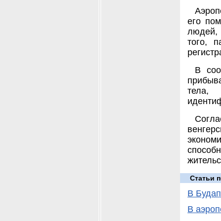
Аэроп
его по
людей,
того, 
регистр
В соо
прибыв
тела,
идентиф
Согл
венгер
эконом
способ
жительс
Статьи п
В Будап
В аэроп