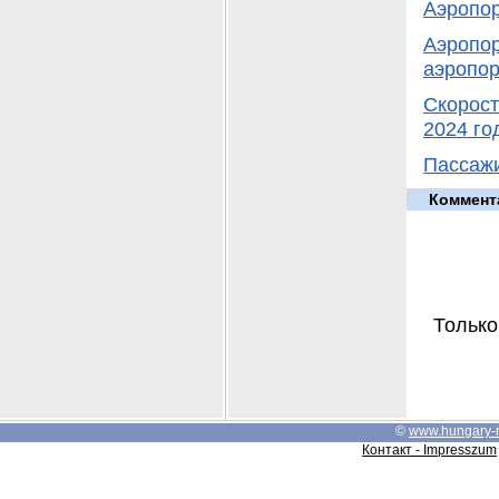
Аэропор
Аэропор
аэропор
Скорост
2024 го
Пассажи
Коммент
Только
©
www.hungary-
Контакт - Impresszum