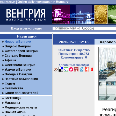
|
Online daily newspaper in Hungary
На главную
Вход
и
регистрация
Навигация
Новости Венгрии
2020-05-11 12:13
Аэропор
Видео о Венгрии
Тематика: Общество
Фотогалерея Венгрии
Просмотров: 40.973
Статьи о Венгрии
Комментариев: 0
Афиша
Фестивали Венгрии
добавить в закладки
Услуги в Венгрии
Погода в Венгрии
Частные объявления
Форум
Знакомства
Блоги пользователей
Гостиницы
Магазины
Медицинские услуги
Реаг
Ночная жизнь
промыш