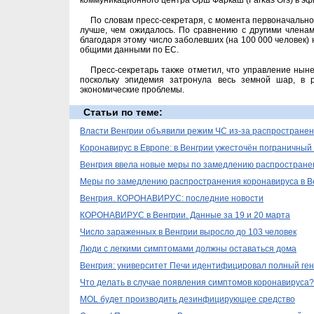
коммуникационного центра Орш Фаркаш (Farkas Örs) в э
По словам пресс-секретаря, с момента первоначальн
лучше, чем ожидалось. По сравнению с другими члена
благодаря этому число заболевших (на 100 000 человек) н
общими данными по ЕС.
Пресс-секретарь также отметил, что управление нын
поскольку эпидемия затронула весь земной шар, в р
экономические проблемы.
Статьи по теме:
Власти Венгрии объявили режим ЧС из-за распространен
Коронавирус в Европе: в Венгрии ужесточён пограничный
Венгрия ввела новые меры по замедлению распростране
Меры по замедлению распространения коронавируса в В
Венгрия. КОРОНАВИРУС: последние новости
КОРОНАВИРУС в Венгрии. Данные за 19 и 20 марта
Число зараженных в Венгрии выросло до 103 человек
Люди с легкими симптомами должны оставаться дома
Венгрия: университет Печи идентифицировал полный ген
Что делать в случае появления симптомов коронавируса?
MOL будет производить дезинфицирующее средство