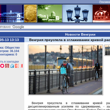
Реклама 
Новости Венгрии
05-13 13:13
Венгрия преуспела в сглаживании кривой ра
ка: Общество
тров: 36.104
ентариев: 0
ть в закладки
Венгрия преуспела в сглаживании кривой рас
дисциплинированным усилиям по сдерживанию, - зая