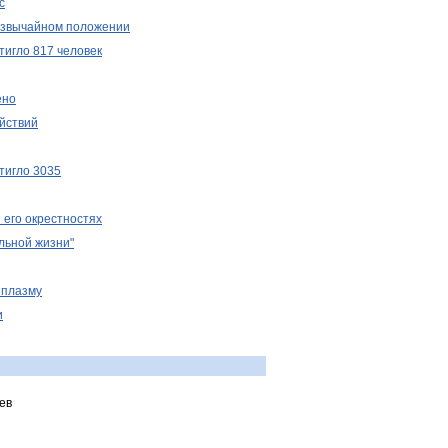
с
резвычайном положении
тигло 817 человек
ено
йствий
тигло 3035
 его окрестностях
льной жизни"
 плазму
и
ев