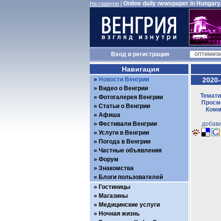
|
Online daily newspaper in Hungary
На главную
Вход
и
регистрация
Навигация
Новости Венгрии
2020-
Видео о Венгрии
Темати
Фотогалерея Венгрии
Просмо
Статьи о Венгрии
Комм
Афиша
Фестивали Венгрии
добави
Услуги в Венгрии
Погода в Венгрии
Частные объявления
Форум
Знакомства
Блоги пользователей
Гостиницы
Магазины
Медицинские услуги
Ночная жизнь