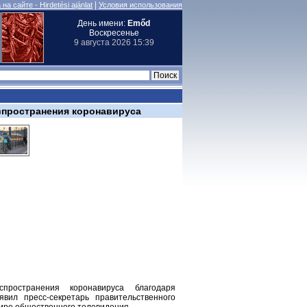
|
на сайте - Hirdetési ajánlat
Условия использования
День имени:
Emőd
Воскресенье
9 августа 2026 15:39
спространения коронавируса
пространения коронавируса благодаря
вил пресс-секретарь правительственного