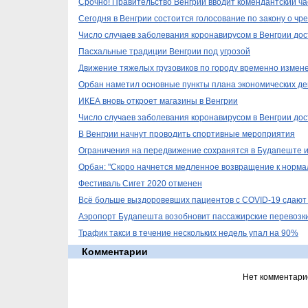
Срочно! Правительство Венгрии вводит комендантский ча
Сегодня в Венгрии состоится голосование по закону о ч
Число случаев заболевания коронавирусом в Венгрии дос
Пасхальные традиции Венгрии под угрозой
Движение тяжелых грузовиков по городу временно измен
Орбан наметил основные пункты плана экономических де
ИКЕА вновь откроет магазины в Венгрии
Число случаев заболевания коронавирусом в Венгрии дос
В Венгрии начнут проводить спортивные мероприятия
Ограничения на передвижение сохранятся в Будапеште и
Орбан: "Скоро начнется медленное возвращение к норма
Фестиваль Сигет 2020 отменен
Всё больше выздоровевших пациентов с COVID-19 сдают
Аэропорт Будапешта возобновит пассажирские перевозк
Трафик такси в течение нескольких недель упал на 90%
Комментарии
Нет комментари