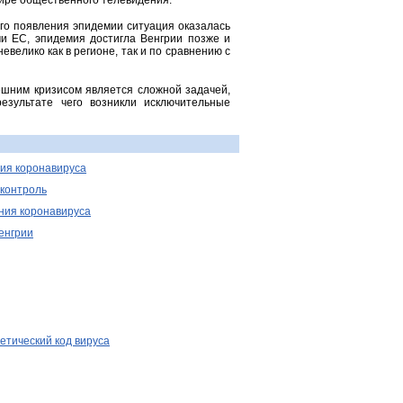
фире общественного телевидения.
ого появления эпидемии ситуация оказалась
ми ЕС, эпидемия достигла Венгрии позже и
евелико как в регионе, так и по сравнению с
ешним кризисом является сложной задачей,
езультате чего возникли исключительные
ия коронавируса
 контроль
ния коронавируса
енгрии
етический код вируса