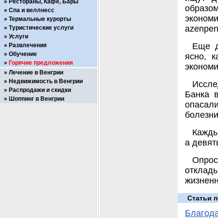
Рестораны, Кафе, Бары
образо
Спа и веллнесс
эконом
Термальные курорты
azenpen
Туристические услуги
Услуги
Еще д
Развлечения
Обучение
ясно, 
Горячие предложения
экономи
Лечение в Венгрии
Недвижимость в Венгрии
Иссле
Распродажи и скидки
Банка 
Шоппинг в Венгрии
опасал
болезни
Кажды
а девят
Опрос
отклад
жизненн
Статьи п
Благода