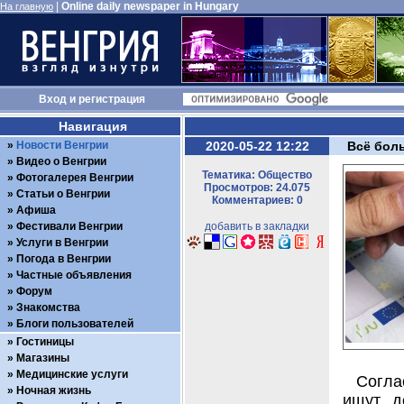
|
Online daily newspaper in Hungary
На главную
Вход
и
регистрация
Навигация
Новости Венгрии
2020-05-22 12:22
Всё бол
Видео о Венгрии
Тематика: Общество
Фотогалерея Венгрии
Просмотров: 24.075
Статьи о Венгрии
Комментариев: 0
Афиша
Фестивали Венгрии
добавить в закладки
Услуги в Венгрии
Погода в Венгрии
Частные объявления
Форум
Знакомства
Блоги пользователей
Гостиницы
Магазины
Медицинские услуги
Согла
Ночная жизнь
ищут д