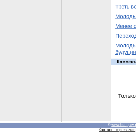
Треть в
Молоды
Менее о
Переход
Молодые
будуще
Коммент
Только
©
www.hungary-
Контакт - Impresszum