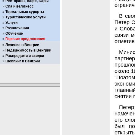
Рестораны, Кафе, Бары
огранич
Спа и веллнесс
Термальные курорты
В сво
Туристические услуги
Петер С
Услуги
и Слова
Развлечения
Обучение
связи м
Горячие предложения
отметив
Лечение в Венгрии
Недвижимость в Венгрии
Мини
Распродажи и скидки
партнер
Шоппинг в Венгрии
прошлом
около 1
"Поэто
экономи
главны
снятии 
Петер
намечен
его сло
был по
открыть