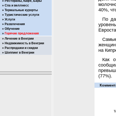
Рестораны, Кафе, Бары
молочн
Спа и веллнесс
40%, чт
Термальные курорты
Туристические услуги
По да
Услуги
уровень
Развлечения
Обучение
Евроста
Горячие предложения
Лечение в Венгрии
Самые
Недвижимость в Венгрии
женщин 
Распродажи и скидки
на Кипр
Шоппинг в Венгрии
Как о
сообщи
превыш
(77%).
Коммент
Т