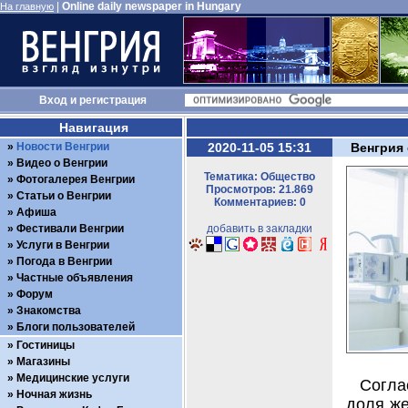
|
Online daily newspaper in Hungary
На главную
Вход
и
регистрация
Навигация
Новости Венгрии
2020-11-05 15:31
Венгрия 
Видео о Венгрии
Тематика: Общество
Фотогалерея Венгрии
Просмотров: 21.869
Статьи о Венгрии
Комментариев: 0
Афиша
Фестивали Венгрии
добавить в закладки
Услуги в Венгрии
Погода в Венгрии
Частные объявления
Форум
Знакомства
Блоги пользователей
Гостиницы
Магазины
Медицинские услуги
Согла
Ночная жизнь
доля же