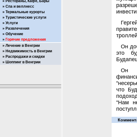
Рестораны, Кафе, Бары
разре
Спа и веллнесс
инвести
Термальные курорты
Туристические услуги
Герге
Услуги
прави
Развлечения
Обучение
троллей
Горячие предложения
Лечение в Венгрии
Он до
Недвижимость в Венгрии
это бу
Распродажи и скидки
Будапеш
Шоппинг в Венгрии
Он н
финан
"несерь
что Буд
подоход
"Нам н
поступл
Коммент