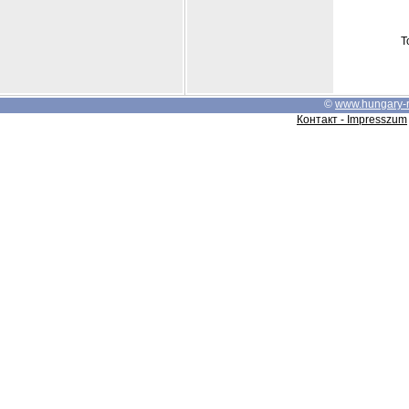
Т
©
www.hungary-
Контакт - Impresszum