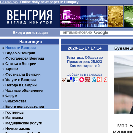
|
Online daily newspaper in Hungary
На главную
Вход
и
регистрация
Навигация
Новости Венгрии
2020-11-17 17:14
Будапешт
Видео о Венгрии
Тематика: Общество
Фотогалерея Венгрии
Просмотров: 25.923
Статьи о Венгрии
Комментариев: 0
Афиша
Фестивали Венгрии
добавить в закладки
Услуги в Венгрии
Погода в Венгрии
Частные объявления
Форум
Знакомства
Блоги пользователей
Гостиницы
Магазины
Медицинские услуги
Мэр Б
Ночная жизнь
муници