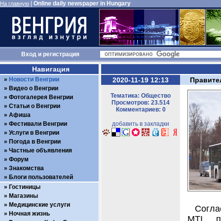
|
Online daily newspaper in Hungary
На главную
Вход
и
регистрация
Навигация
Новости Венгрии
2020-11-19 12:13
Правите
Видео о Венгрии
Тематика: Общество
Фотогалерея Венгрии
Просмотров: 23.514
Статьи о Венгрии
Комментариев: 0
Афиша
Фестивали Венгрии
добавить в закладки
Услуги в Венгрии
Погода в Венгрии
Частные объявления
Форум
Знакомства
Блоги пользователей
Гостиницы
Магазины
Медицинские услуги
Согла
Ночная жизнь
MTI, п