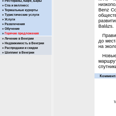
Рестораны, Кафе, Бары
низкоп
Спа и веллнесс
Benz C
Термальные курорты
общест
Туристические услуги
Услуги
развит
Развлечения
Balázs.
Обучение
Горячие предложения
Прави
Лечение в Венгрии
до мест
Недвижимость в Венгрии
на экол
Распродажи и скидки
Шоппинг в Венгрии
Новые
маршрут
спутник
Коммент
Т