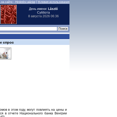
|
на сайте - Hirdetési ajánlat
Условия использования
День имени:
László
Суббота
8 августа 2026 06:36
и спрос
мов в этом году, могут повлиять на цены и
тся в отчете Национального банка Венгрии