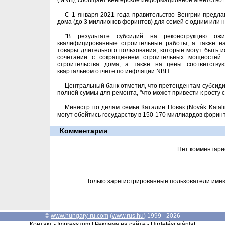
(MNB), сообщает венгерское информационное агентство 
С 1 января 2021 года правительство Венгрии предла
дома (до 3 миллионов форинтов) для семей с одним или 
"В результате субсидий на реконструкцию ож
квалифицированные строительные работы, а также н
товары длительного пользования, которые могут быть и
сочетании с сокращением строительных мощностей
строительства дома, а также на цены соответствую
квартальном отчете по инфляции NBH.
Центральный банк отметил, что претендентам субсид
полной суммы для ремонта, "что может привести к росту 
Министр по делам семьи Каталин Новак (Novák Katal
могут обойтись государству в 150-170 миллиардов форинт
Комментарии
Нет комментари
Только зарегистрированные пользователи име
©
www.hungary-ru.com
(
www.rus.hu
) 1999 - 2026
Контакт - Impresszum
|
Реклама на сайте - Hirdetési ajánlat