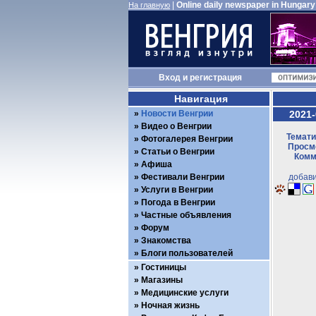
|
Online daily newspaper in Hungary
На главную
Вход
и
регистрация
Навигация
Новости Венгрии
2021-
Видео о Венгрии
Темати
Фотогалерея Венгрии
Просмо
Статьи о Венгрии
Комм
Афиша
Фестивали Венгрии
добави
Услуги в Венгрии
Погода в Венгрии
Частные объявления
Форум
Знакомства
Блоги пользователей
Гостиницы
Магазины
Медицинские услуги
Ночная жизнь