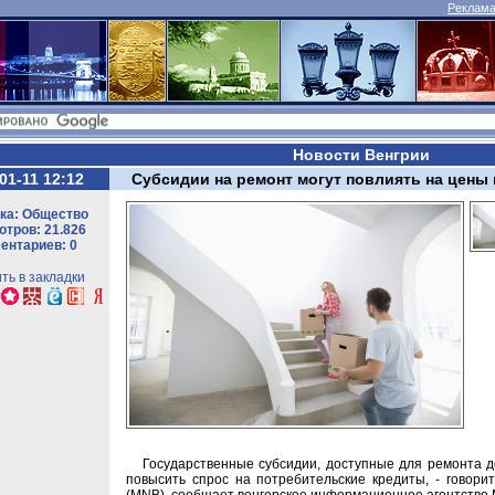
Реклама 
Новости Венгрии
01-11 12:12
Субсидии на ремонт могут повлиять на цены 
ка: Общество
тров: 21.826
ентариев: 0
ть в закладки
Государственные субсидии, доступные для ремонта до
повысить спрос на потребительские кредиты, - говори