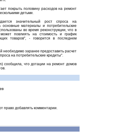
MTI.
гает покрыть половину расходов на ремонт
несколькими детьми.
идается значительный рост спроса на
а основные материалы и потребительские
спользованы во время реконструкции, что в
 может повлиять на стоимость и график
щих товаров", - говорится в последнем
ий необходимо заранее предоставить расчет
спроса на потребительские кредиты".
in) сообщила, что дотации на ремонт домов
ов.
ев
ют право добавлять комментарии.