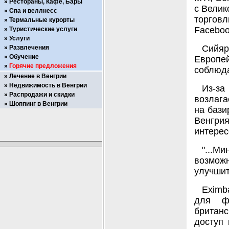
Рестораны, Кафе, Бары
с Велик
Спа и веллнесс
торговл
Термальные курорты
Faceboo
Туристические услуги
Услуги
Сийя
Развлечения
Обучение
Европе
Горячие предложения
соблюда
Лечение в Венгрии
Недвижимость в Венгрии
Из-за
Распродажи и скидки
возлага
Шоппинг в Венгрии
на бази
Венгри
интерес
"...М
возмож
улучшит
Eximb
для фи
британс
доступ