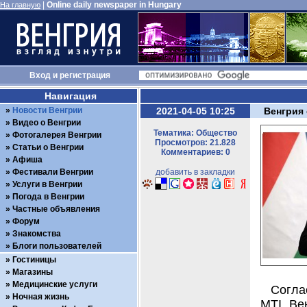
|
Online daily newspaper in Hungary
На главную
Вход
и
регистрация
Навигация
Новости Венгрии
2021-04-05 10:25
Венгрия 
Видео о Венгрии
Тематика: Общество
Фотогалерея Венгрии
Просмотров: 21.828
Статьи о Венгрии
Комментариев: 0
Афиша
Фестивали Венгрии
добавить в закладки
Услуги в Венгрии
Погода в Венгрии
Частные объявления
Форум
Знакомства
Блоги пользователей
Гостиницы
Магазины
Медицинские услуги
Согла
Ночная жизнь
MTI, Ве