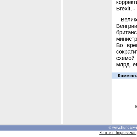
коррект
Brexit, 
Велик
Венгрии
британ
министр
Во вре
сократ
схемой 
млрд. е
Коммент
Т
©
www.hungary-
Контакт - Impresszum