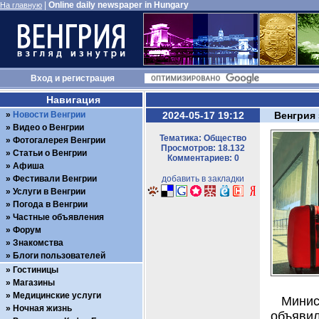
|
Online daily newspaper in Hungary
На главную
Вход
и
регистрация
Навигация
Новости Венгрии
2024-05-17 19:12
Венгрия 
Видео о Венгрии
Тематика: Общество
Фотогалерея Венгрии
Просмотров: 18.132
Статьи о Венгрии
Комментариев: 0
Афиша
Фестивали Венгрии
добавить в закладки
Услуги в Венгрии
Погода в Венгрии
Частные объявления
Форум
Знакомства
Блоги пользователей
Гостиницы
Магазины
Медицинские услуги
Минис
Ночная жизнь
объяви