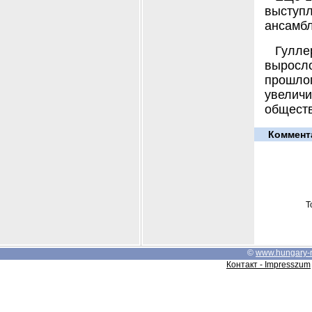
выступл
ансамбл
Гулле
выросло
прошло
увелич
обществ
Коммент
Т
©
www.hungary-
Контакт - Impresszum