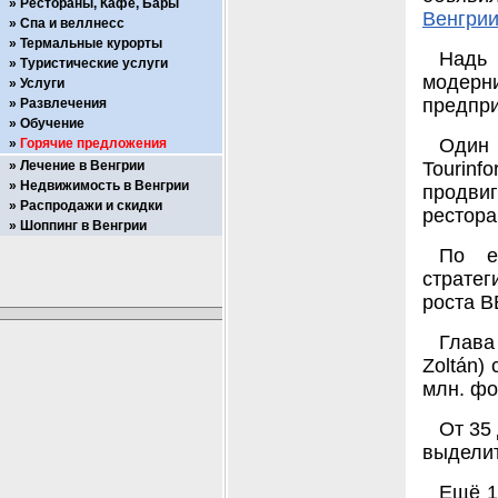
Рестораны, Кафе, Бары
Венгри
Спа и веллнесс
Термальные курорты
Надь 
Туристические услуги
модерни
Услуги
предпри
Развлечения
Обучение
Один
Горячие предложения
Лечение в Венгрии
Tourin
Недвижимость в Венгрии
продви
Распродажи и скидки
рестора
Шоппинг в Венгрии
По е
стратег
роста В
Глава
Zoltán)
млн. фо
От 35
выделит
Ещё 1