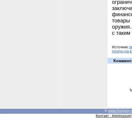
ограни
заключа
финансо
товары
оружия.
с таким
Источник:
l
rossiyu-na-k
Коммент
Т
©
www.hungary-
Контакт - Impresszum