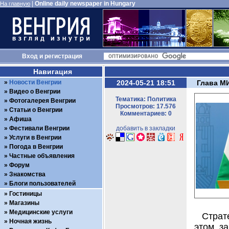
|
Online daily newspaper in Hungary
На главную
Вход
и
регистрация
Навигация
Новости Венгрии
2024-05-21 18:51
Глава М
Видео о Венгрии
Тематика: Политика
Фотогалерея Венгрии
Просмотров: 17.576
Статьи о Венгрии
Комментариев: 0
Афиша
Фестивали Венгрии
добавить в закладки
Услуги в Венгрии
Погода в Венгрии
Частные объявления
Форум
Знакомства
Блоги пользователей
Гостиницы
Магазины
Медицинские услуги
Стра
Ночная жизнь
этом з