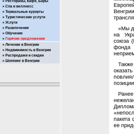
Рестораны, Кафе, Бары
Европ
Спа и веллнесс
Венгри
Термальные курорты
трансля
Туристические услуги
Услуги
«Мы д
Развлечения
Обучение
на Укр
Горячие предложения
союза (
Лечение в Венгрии
фонда 
Недвижимость в Венгрии
неприе
Распродажи и скидки
Шоппинг в Венгрии
Также
оказат
повлия
позиции
Ранее
нежелан
Дипло
«непос
пакета 
ее прид