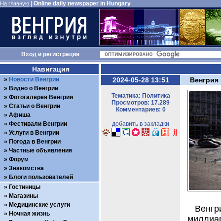
|
Online daily newspaper in Hungary
На главную
Вход
и
регистрация
Навигация
Новости Венгрии
2024-05-28 13:51
Венгрия
Видео о Венгрии
Тематика: Политика
Фотогалерея Венгрии
Просмотров: 17.289
Статьи о Венгрии
Комментариев: 0
Афиша
Фестивали Венгрии
добавить в закладки
Услуги в Венгрии
Погода в Венгрии
Частные объявления
Форум
Знакомства
Блоги пользователей
Гостиницы
Магазины
Медицинские услуги
Венг
Ночная жизнь
милли