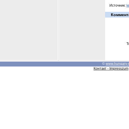
Источник:
l
Коммент
Т
©
www.hungary-
Контакт - Impresszum