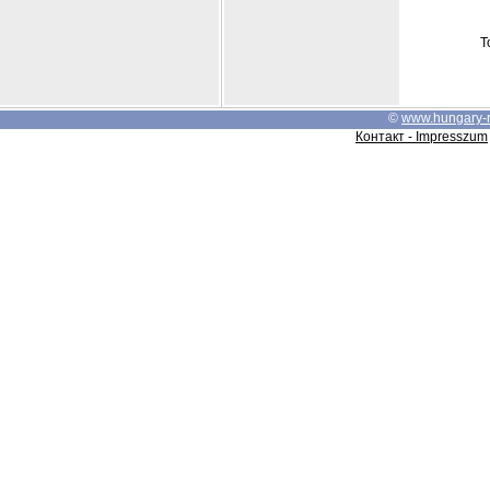
Т
©
www.hungary-
Контакт - Impresszum