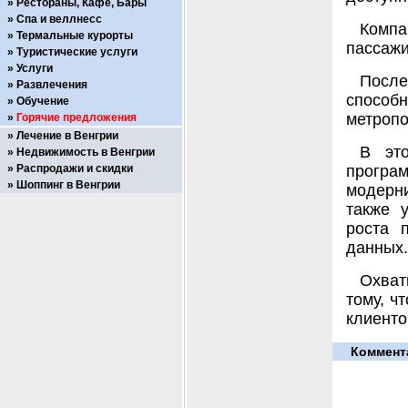
Рестораны, Кафе, Бары
Спа и веллнесс
Комп
Термальные курорты
пассажи
Туристические услуги
Услуги
После
Развлечения
способ
Обучение
метропо
Горячие предложения
Лечение в Венгрии
В эт
Недвижимость в Венгрии
Распродажи и скидки
прогр
Шоппинг в Венгрии
модерни
также 
роста 
данных.
Охват
тому, ч
клиенто
Коммент