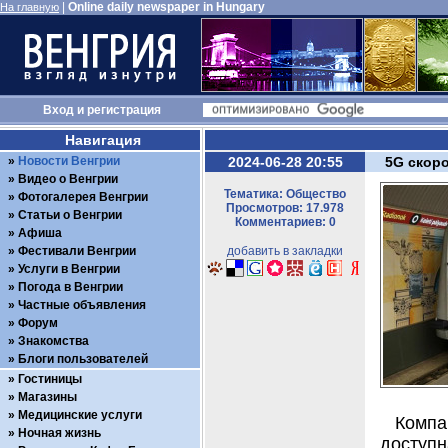
|
Online daily newspaper in Hungary
На главную
Вход
и
регистрация
Навигация
Новости Венгрии
2024-06-28 20:55
5G скоро
Видео о Венгрии
Тематика: Общество
Фотогалерея Венгрии
Просмотров: 17.978
Статьи о Венгрии
Комментариев: 0
Афиша
Фестивали Венгрии
добавить в закладки
Услуги в Венгрии
Погода в Венгрии
Частные объявления
Форум
Знакомства
Блоги пользователей
Гостиницы
Магазины
Медицинские услуги
Компа
Ночная жизнь
доступн