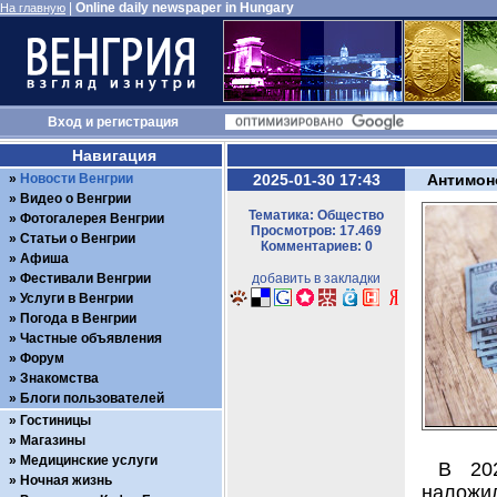
|
Online daily newspaper in Hungary
На главную
Вход
и
регистрация
Навигация
Новости Венгрии
2025-01-30 17:43
Антимон
Видео о Венгрии
Тематика: Общество
Фотогалерея Венгрии
Просмотров: 17.469
Статьи о Венгрии
Комментариев: 0
Афиша
Фестивали Венгрии
добавить в закладки
Услуги в Венгрии
Погода в Венгрии
Частные объявления
Форум
Знакомства
Блоги пользователей
Гостиницы
Магазины
Медицинские услуги
В 20
Ночная жизнь
наложи