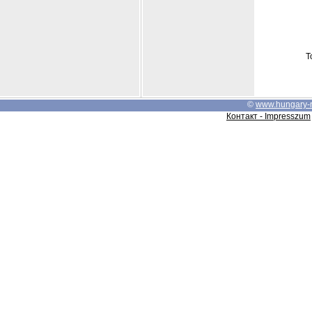
Т
©
www.hungary-
Контакт - Impresszum