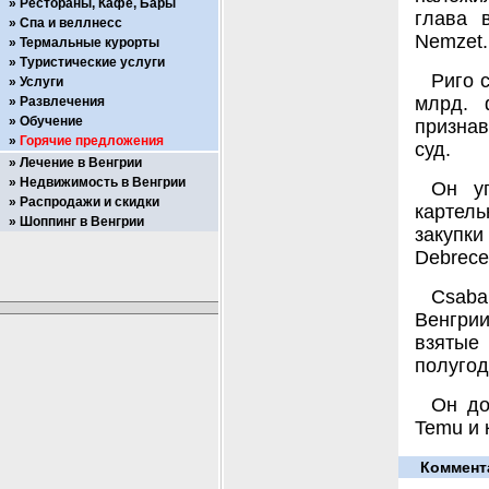
Рестораны, Кафе, Бары
глава 
Спа и веллнесс
Nemzet.
Термальные курорты
Туристические услуги
Риго 
Услуги
млрд. 
Развлечения
Обучение
признав
Горячие предложения
суд.
Лечение в Венгрии
Недвижимость в Венгрии
Он у
Распродажи и скидки
картел
Шоппинг в Венгрии
закупк
Debrece
Csaba
Венгрии
взятые
полугод
Он до
Temu и 
Коммент