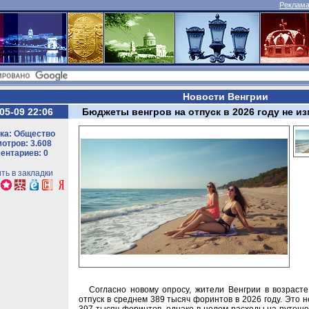
Реклама 
Новости Венгрии
05-09 22:06
Бюджеты венгров на отпуск в 2026 году не и
ка: Общество
отров: 3.608
ентариев: 0
ть в закладки
Согласно новому опросу, жители Венгрии в возраст
отпуск в среднем 389 тысяч форинтов в 2026 году. Это 