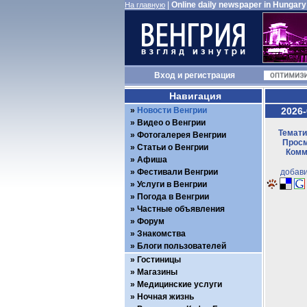
|
Online daily newspaper in Hungary
На главную
Вход
и
регистрация
Навигация
Новости Венгрии
2026-
Видео о Венгрии
Темати
Фотогалерея Венгрии
Просм
Статьи о Венгрии
Комм
Афиша
Фестивали Венгрии
добави
Услуги в Венгрии
Погода в Венгрии
Частные объявления
Форум
Знакомства
Блоги пользователей
Гостиницы
Магазины
Медицинские услуги
Ночная жизнь