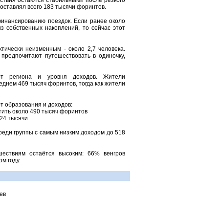
ствия остаются стабильными после резкого
составлял всего 183 тысячи форинтов.
финансированию поездок. Если ранее около
з собственных накоплений, то сейчас этот
тически неизменным - около 2,7 человека.
предпочитают путешествовать в одиночку,
от региона и уровня доходов. Жители
днем 469 тысяч форинтов, тогда как жители
т образования и доходов:
ить около 490 тысяч форинтов
24 тысячи.
реди группы с самым низким доходом до 518
.
шествиям остаётся высоким: 66% венгров
м году.
ев