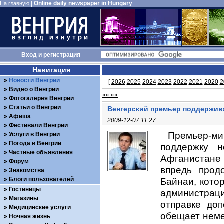
|
Online daily newspaper in Hungary
На главную
Вход
и
регистрация
Навигация
Новости Венгрии
[
2026
2025
2024
2023
2022
2021
2020
2
Видео о Венгрии
«« ««
Фотогалерея Венгрии
Статьи о Венгрии
Венгерский премьер поддержив
Афиша
2009-12-07 11:27
Фестивали Венгрии
Премьер-ми
Услуги в Венгрии
Погода в Венгрии
поддержку 
Частные объявления
Афганистане
Форум
впредь прод
Знакомства
Блоги пользователей
Байнаи, кото
Гостиницы
администраци
Магазины
отправке доп
Медицинские услуги
обещает неме
Ночная жизнь