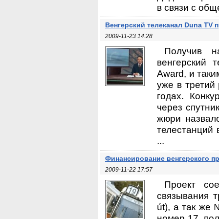
в связи с общ
Венгерский телеканал Duna TV 
2009-11-23 14:28
Получив н
венгерский 
Award, и таки
уже в третий
годах. Конк
через спутник
жюри назвал
телестанций 
...
Финансирование венгерского пр
2009-11-22 17:57
Проект со
связывания 
út), а так же
номер 17, по