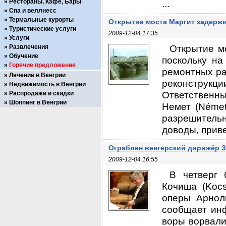
Рестораны, Кафе, Бары
...
Спа и веллнесс
Термальные курорты
Открытие моста Маргит задерж
Туристические услуги
2009-12-04 17:35
Услуги
Открытие мо
Развлечения
Обучение
поскольку н
Горячие предложения
ремонтных ра
Лечение в Венгрии
реконструк
Недвижимость в Венгрии
Ответственны
Распродажи и скидки
Шоппинг в Венгрии
Немет (Német
разрешитель
доводы, прив
Ограблен венгерский дирижёр 
2009-12-04 16:55
В четверг 
Кочиша (Kocs
оперы Арноль
сообщает инф
воры ворвалис