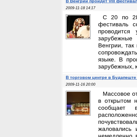
В Венгрии пройдёт VIII фестива
2009-11-18 14:17
С 20 по 28
фестиваль со
проводится
зарубежные 
Венгрии, так
сопровождать
языке. В про
зарубежных, к
В торговом центре в Будапешт
2009-11-16 20:00
Массовое о
в открытом н
сообщает в
расположенн
почувствовал
жаловались 
немедленно 