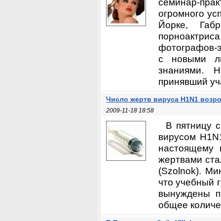
семинар-прак
огромного ус
Йорке, Габ
порноактри
фотографов-э
с новыми лю
знаниями. 
принявший уча
Число жертв вируса H1N1 возро
2009-11-18 18:58
В пятницу 
вирусом H1N1
настоящему 
жертвами ста
(Szolnok). Ми
что учебный г
вынуждены п
общее количес