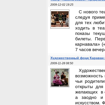
2009-12-02 19:25
С нового те
следуя приме
для тех люби
ходить в те
показы теку
билеты. Пер
карнавала» («
7 часов вечера
Художественный фонд Караван 
2009-11-28 08:50
Художест
возможность 
чьи родител
открыты для
желающих в с
а заодно и 
искусством. 