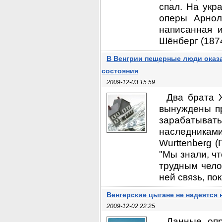
спал. На укр
оперы Арнол
написанная и
Шёнберг (1874
В Венгрии пещерные люди оказ
состояния
2009-12-03 15:59
Два брата Ж
вынуждены п
зарабатыват
наследникам
Wurttenberg 
"Мы знали, ч
трудным чело
ней связь, пок
Венгерские цыгане не надеятся 
2009-12-02 22:25
Данные опр