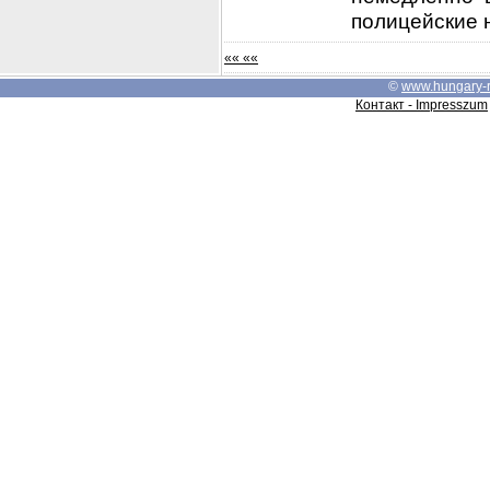
полицейские н
«« ««
©
www.hungary-
Контакт - Impresszum