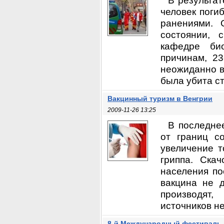
В результат
человек поги
ранениями. 
состоянии, 
кафедре би
причинам, 23
неожиданно в
была убита ст
Вакцинный туризм в Венгрии
2009-11-26 13:25
В последне
от границ с
увеличение т
гриппа. Ска
населения по
вакцина не 
производят
источников не
8-й Международный фестиваль 