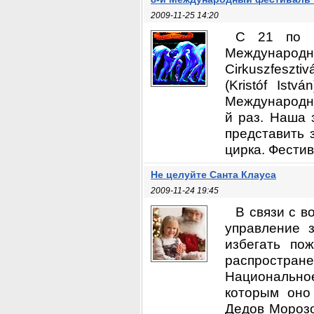
2009-11-25 14:20
С 21 по 2
Международн
Cirkuszfeszt
(Kristóf Ist
Международны
й раз. Наша 
представить 
цирка. Фестив
Не целуйте Санта Клауса
2009-11-24 19:45
В связи с 
управление 
избегать по
распростран
Национальн
которым оно
Дедов Морозо