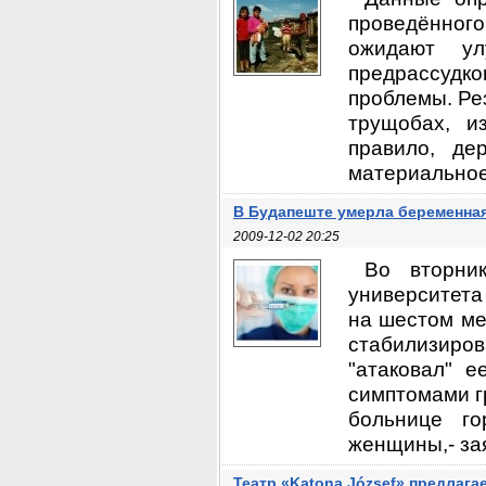
проведённого
ожидают ул
предрассудко
проблемы. Ре
трущобах, и
правило, де
материальное
В Будапеште умерла беременна
2009-12-02 20:25
Во вторни
университета
на шестом ме
стабилизирова
"атаковал" 
симптомами г
больнице г
женщины,- зая
Театр «Katonа József» предлага