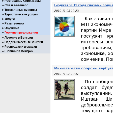
Рестораны, Кафе, Бары
Бюджет 2011 года глазами соци
Спа и веллнесс
Термальные курорты
2010-11-03 12:23
Туристические услуги
Как заявил
Услуги
MTI экономич
Развлечения
Обучение
партии Имре 
Горячие предложения
послужит к
Лечение в Венгрии
интересы вен
Недвижимость в Венгрии
требованиям
Распродажи и скидки
Шоппинг в Венгрии
экономике, х
сомнение. Пок
Министерство обороны вербует
2010-11-02 10:47
По сообщен
солдат буд
выступлении,
Иштван Шим
добровольчес
текущего па