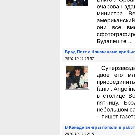
очарован зда
министра Ве
американский
они все вм
сфотографир
Будапеште ...
Брэд Питт с близнецами прибы
2010-10-11 15:57
Суперзвезда 
двое его мл
присоединить
(англ. Angeli
в столице Ве
пятницу. Бр
небольшом са
- пишет газет
В Канаде венгры попали в рабс
2010-10-11 12:15