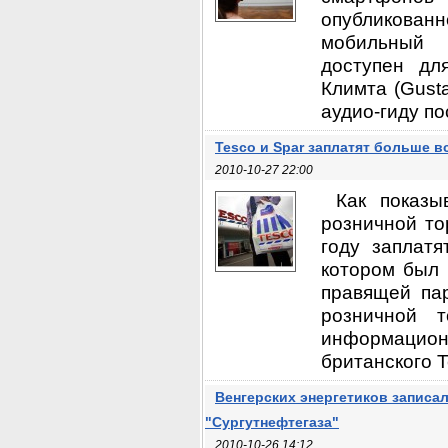
опубликованн
мобильный 
доступен дл
Климта (Gusta
аудио-гиду по
Tesco и Spar заплатят больше в
2010-10-27 22:00
Как показы
розничной то
году заплат
котором был 
правящей пар
розничной т
информацио
британского T
Венгерских энергетиков записа
"Сургутнефтегаза"
2010-10-26 14:12