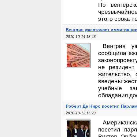
По венгерск
чрезвычайно
этого срока п
Венгрия ужесточает иммиграци
2010-10-14 13:43
Венгрия у
сообщила еже
законопроекту
не резидент
жительство, 
введены жест
учебные за
обладания до
Pоберт Де Ниро посетил Парлам
2010-10-12 16:23
Американск
посетил пар
Виктор Орбан