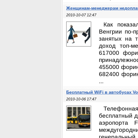
Женщинам-менеджерам недопл
2010-10-07 12:47
Как показа
Венгрии по-
занятых на 
доход топ-м
617000 фори
принадлежнос
455000 форин
682400 форин
...
Бесплатный WiFi в автобусах Vo
2010-10-06 17:47
Телефонна
бесплатный д
аэропорта 
междугородни
генеральный 