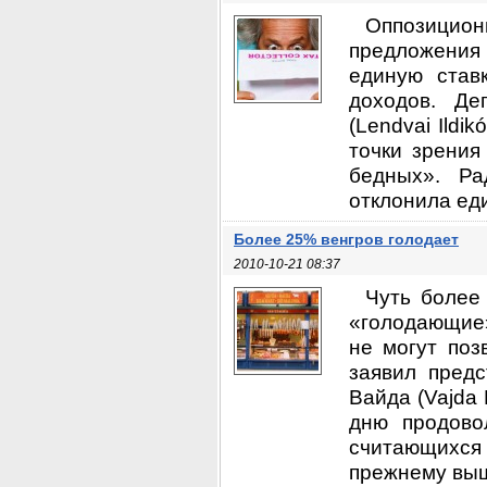
Оппозицион
предложения
единую став
доходов. Де
(Lendvai Ildi
точки зрения
бедных». Ра
отклонила еди
Более 25% венгров голодает
2010-10-21 08:37
Чуть более
«голодающие»
не могут поз
заявил предс
Вайда (Vajda
дню продово
считающихся
прежнему выше