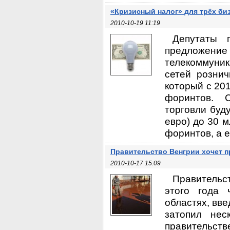
«Кризисный налог» для трёх би
2010-10-19 11:19
Депутаты 
предложен
телекоммуни
сетей рознич
который с 201
форинтов. 
торговли буду
евро) до 30 м
форинтов, а е
Правительство Венгрии хочет 
2010-10-17 15:09
Правительст
этого года 
областях, вве
затопил нес
правительств