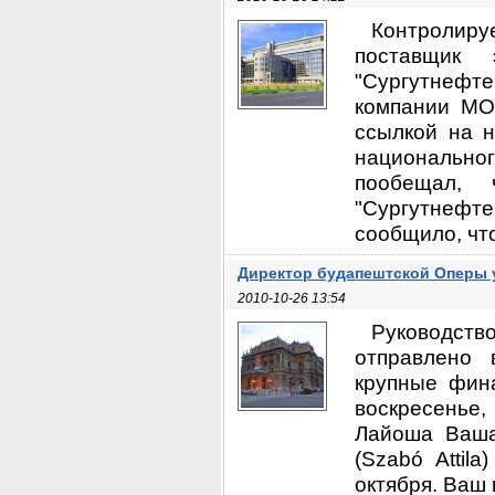
Контролиру
поставщик 
"Сургутнефт
компании MO
ссылкой на н
национально
пообещал,
"Сургутнефте
сообщило, что 
Директор будапештской Оперы 
2010-10-26 13:54
Руководст
отправлено 
крупные фин
воскресенье
Лайоша Ваша
(Szabó Attil
октября. Ваш 