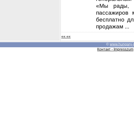
«Мы рады, 
пассажиров 
бесплатно дл
продажам ...
«« ««
©
www.hungary-
Контакт - Impresszum