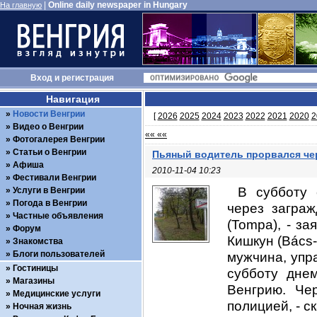
|
Online daily newspaper in Hungary
На главную
Вход
и
регистрация
Навигация
Новости Венгрии
[
2026
2025
2024
2023
2022
2021
2020
2
Видео о Венгрии
«« ««
Фотогалерея Венгрии
Статьи о Венгрии
Пьяный водитель прорвался че
Афиша
2010-11-04 10:23
Фестивали Венгрии
В субботу 
Услуги в Венгрии
Погода в Венгрии
через заграж
Частные объявления
(Tompa), - з
Форум
Кишкун (Bács-
Знакомства
Блоги пользователей
мужчина, упр
Гостиницы
субботу дне
Магазины
Венгрию. Че
Медицинские услуги
полицией, - с
Ночная жизнь