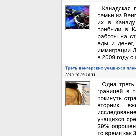
Канадская 
семьи из Вен
их в Канад
прибыли в К
работы на ст
еды и денег,
иммиграции Д
в 2009 году о
Треть венгерских учащихся пла
2010-10-08 14:33
Одна треть
границей в 
покинуть стр
вторник еж
исследование
учащихся сре
39% опрошенн
то время как 