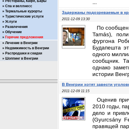
Рестораны, Кафе, Бары
...
Спа и веллнесс
Термальные курорты
Задержаны подозреваемые в кр
Туристические услуги
2011-12-09 13:30
Услуги
По сообщен
Развлечения
Обучение
Tamás), пол
Горячие предложения
фургона Робе
Лечение в Венгрии
Будапешта эт
Недвижимость в Венгрии
одного миллиа
Распродажи и скидки
Шоппинг в Венгрии
сообщник. Т
однако замет
истории Венгр
В Венгрии хотят завести уголо
2011-12-09 11:15
Оценив при
2010 годы, п
дело и привл
(Gyurcsány F
правящей пар