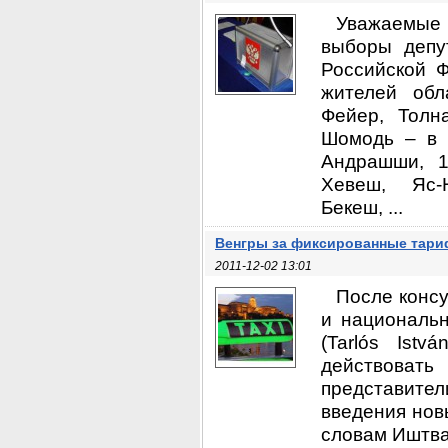
Уважаемые 
выборы депу
Российской Ф
жителей обл
Фейер, Толн
Шомодь – в Р
Андрашши, 1
Хевеш, Яс-Н
Бекеш, ...
Венгры за фиксированные тари
2011-12-02 13:01
После конс
и национальн
(Tarlós Ist
действоват
представит
введения нов
словам Иштва