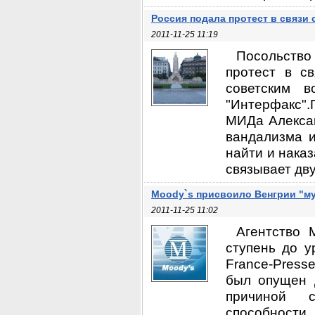
Россия подала протест в связи
2011-11-25 11:19
Посольств
протест в с
советским 
"Интерфакс"
МИДа Алексан
вандализма и
найти и нака
связывает дву
Moody`s присвоило Венгрии "м
2011-11-25 11:02
Агентство 
ступень до у
France-Press
был опущен д
причиной с
способности 