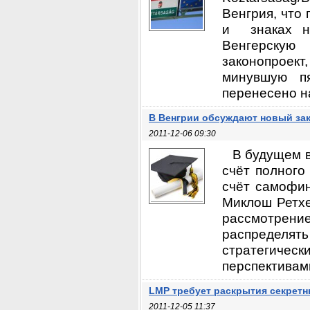
Венгрия, что
и знаках на
Венгерскую 
законопроек
минувшую п
перенесено на
В Венгрии обсуждают новый за
2011-12-06 09:30
В будущем в
счёт полного
счёт самофин
Миклош Ретхел
рассмотрени
распределят
стратегиче
перспективами
LMP требует раскрытия секретн
2011-12-05 11:37