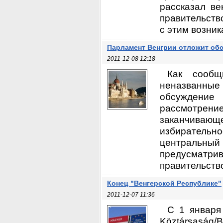
рассказал ве
правительст
с этим возник
Парламент Венгрии отложит об
2011-12-08 12:18
Как сообщ
неназванны
обсуждение
рассмотрен
заканчивающ
избиратель
центральны
предусматрив
правительство
Конец "Венгерской Республике"
2011-12-07 11:36
С 1 января
Köztársaság/