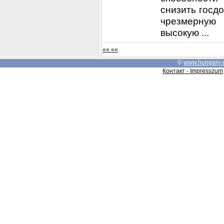
снизить госдо
чрезмерную 
высокую ...
«« ««
©
www.hungary-
Контакт - Impresszum