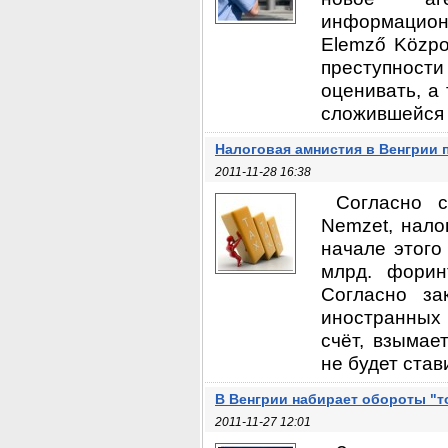
информационн
Elemző Közpo
преступност
оценивать, а
сложившейся с
Налоговая амнистия в Венгрии п
2011-11-28 16:38
Согласно с
Nemzet, нало
начале этого
млрд. форин
Согласно за
иностранных 
счёт, взымае
не будет став
В Венгрии набирает обороты "
2011-11-27 12:01