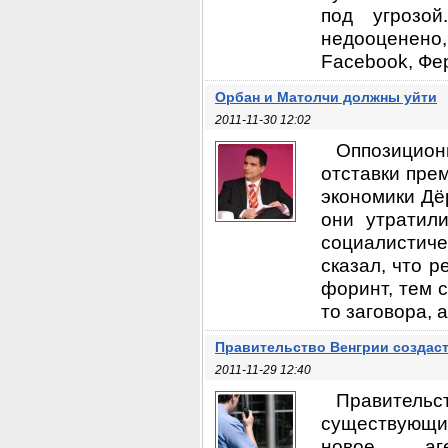
под угрозо
недооценено,
Facebook, Фе
Орбан и Матолчи должны уйти
2011-11-30 12:02
Оппозицион
отставки пре
экономики Дёр
они утратил
социалистич
сказал, что 
форинт, тем с
то заговора, 
Правительство Венгрии создаст
2011-11-29 12:40
Правительс
существующи
новое аген