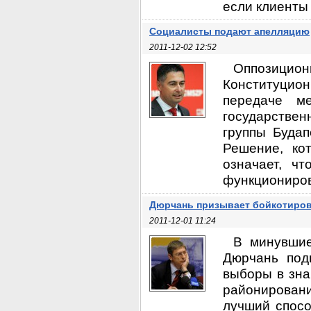
если клиенты 
Социалисты подают апелляцию
2011-12-02 12:52
Оппозицион
Конституцион
передаче м
государствен
группы Будап
Решение, ко
означает, ч
функциониров
Дюрчань призывает бойкотиров
2011-12-01 11:24
В минувшие
Дюрчань под
выборы в зна
районирован
лучший спосо