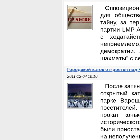
Оппозицион
для обществ
тайну, за пе
партии LMP А
с ходатайс
неприемлемо,
демократии. 
шахматы" с се
Городской каток откроется под
2011-12-04 10:10
После затян
открытый ка
парке Варошл
посетителей,
прокат конь
историческог
были приоста
на неполучен