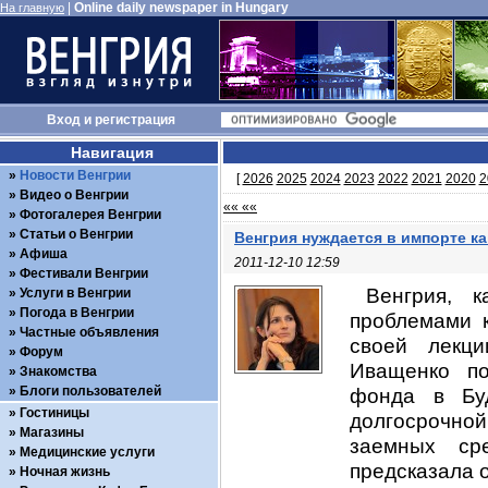
|
Online daily newspaper in Hungary
На главную
Вход
и
регистрация
Навигация
Новости Венгрии
[
2026
2025
2024
2023
2022
2021
2020
2
Видео о Венгрии
«« ««
Фотогалерея Венгрии
Статьи о Венгрии
Венгрия нуждается в импорте к
Афиша
2011-12-10 12:59
Фестивали Венгрии
Венгрия, 
Услуги в Венгрии
Погода в Венгрии
проблемами к
Частные объявления
своей лекци
Форум
Иващенко по
Знакомства
Блоги пользователей
фонда в Буд
Гостиницы
долгосрочной
Магазины
заемных ср
Медицинские услуги
предсказала 
Ночная жизнь